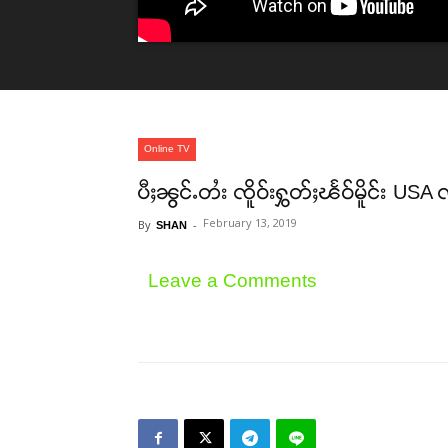
Online TV
ပီႈၼွင်ႉတႆး ၸိူဝ်းႁွတ်ႈၽႅဝ်မိူင်း US
February 13, 2019
By
-
SHAN
Leave a Comments