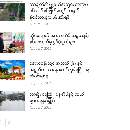
တာချီလိတ်မြို့နယ်အတွင်း တရားမ
ဝင် နယ်စပ်ဖြတ်ကျော် တရုတ်
နိုင်ငံသားများ ဖမ်းဆီးရမိ
August 8, 2026
ထိုင်းရောက် အာဏာသိမ်းသမ္မတနှင့်
စစ်ရာဇဝတ်မှု စွပ်စွဲချက်များ
August 7, 2026
အောင်ပန်းတွင် အသက် (၆) နှစ်
အရွယ်ကလေး နားကပ်လုခံရပြီး ရေ
ထဲပစ်ချခံရ
August 7, 2026
လားရှိုး ရေကြီး၊ နေအိမ်နှင့် လယ်
များ ရေနစ်မြှုပ်
August 7, 2026