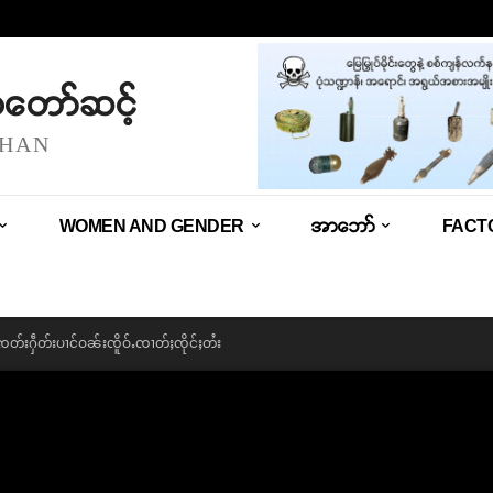
သံတော်ဆင့်
SHAN
WOMEN AND GENDER
အာဘော်
FACT
SA ၸတ်းႁဵတ်းပၢင်ဝၼ်းၸိူဝ်ႉၸၢတ်ႈၸိုင်ႈတႆး