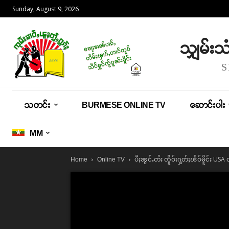
Sunday, August 9, 2026
သျှမ်း
သတင်း
BURMESE ONLINE TV
ဆောင်းပါး
MM
ပီႈၼွင်ႉတႆး ၸိူဝ်းႁွတ်ႈၽႅဝ်မိူင်း U
Home
Online TV