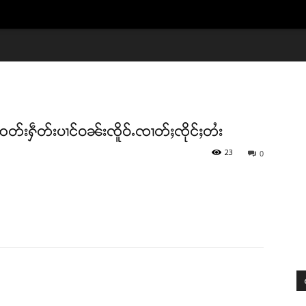
A ၸတ်းႁဵတ်းပၢင်ဝၼ်းၸိူဝ်ႉၸၢတ်ႈၸိုင်ႈတႆး
23
0