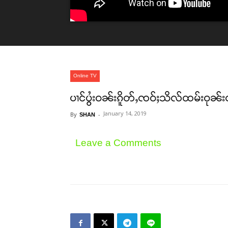
Online TV
ပၢင်ပွႆးဝၼ်းၵိူတ်ႇၸဝ်ႈသိလ်ထမ်းဝုၼ်းၸုမ
January 14, 2019
By
-
SHAN
Leave a Comments