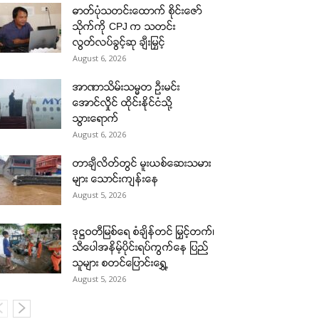
ဓာတ်ပုံသတင်းထောက် စိုင်းဇော်
သိုက်ကို CPJ က သတင်း
လွတ်လပ်ခွင့်ဆု ချီးမြှင့်
August 6, 2026
အာဏာသိမ်းသမ္မတ ဦးမင်း
အောင်လှိုင် ထိုင်းနိုင်ငံသို့
သွားရောက်
August 6, 2026
တာချီလိတ်တွင် မူးယစ်ဆေးသမား
များ သောင်းကျန်းနေ
August 5, 2026
ဒုဋ္ဌဝတီမြစ်ရေ စံချိန်တင် မြှင့်တက်၊
သီပေါအနိမ့်ပိုင်းရပ်ကွက်နေ ပြည်
သူများ စတင်ပြောင်းရွှေ့
August 5, 2026