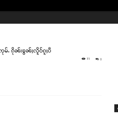
်ႉ ၵိုၼ်းၶွၼ်ႈလိူဝ်ၵူႈပီ
11
0