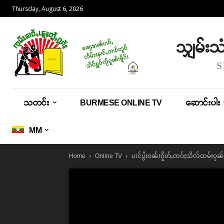
Thursday, August 6, 2026
သျှမ်း
သတင်း
BURMESE ONLINE TV
ဆောင်းပါး
MM
ပၢင်ပွႆးဝၼ်းၵိူတ်ႇၸဝ်ႈသိလ်ထမ်းဝုၼ်းၸ
Home
Online TV