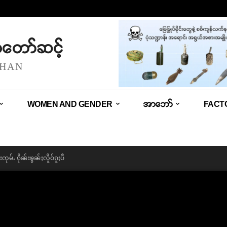
သံတော်ဆင့်
SHAN
WOMEN AND GENDER
အာဘော်
FACT
ုမ်ႉ ၵိုၼ်းၶွၼ်ႈလိူဝ်ၵူႈပီ