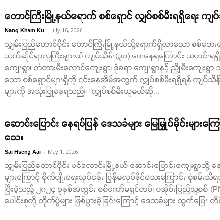
တောင်ကြီးမြို့နယ်ရောက် စစ်ရှောင် လျှပ်စစ်မီးရရှိရေး ကျ
-
July 16, 2026
Nang Kham Ku
သျှမ်းပြည်တောင်ပိုင်း တောင်ကြီးမြို့နယ်သို့ရောက်ရှိလာသော စစ်ဘေးရှ
သက်ဆိုင်ရာလူကြီးများထံ ကျပ်သိန်း(၃၀) ပေးနေရကြောင်း သတင်းရရှိ
ကျေးရွာ၊ တံတားမီးလောင်ကျေးရွာ၊ ဒုံခရာ ကျေးရွာနှင့် ညိုမီးကျေးရ
သော စစ်ရှောင်များရှိကို ၎င်းနေအိမ်အတွက် လျှပ်စစ်မီးရရှိရန် ကျပ်သ
များကို အသုံးပြုနေရသည်။​ “လျှပ်စစ်မီးယူမယ်ဆို...
ဆောင်းပြောင်း နေရပ်ပြန် ဒေသခံများ မြေမြှုပ်မိုင်းများကြောင့
သေး
-
May 1, 2026
Sai Hseng Aai
သျှမ်းပြည်တောင်ပိုင်း ပင်လောင်းမြို့နယ် ဆောင်းပြောင်းကျေးရွာသို့ နေရ
များကြောင့် စိုက်ပျိုးရေးလုပ်ငန်း ပြန်မလုပ်နိုင်သေးကြောင်း စုံစမ
ပြီးခဲ့သည့် ၂၀၂၄ ခုနှစ်အတွင်း စစ်ကော်မရှင်တပ်၊ ပအိုဝ်းပြည်သူ့စစ် 
ပေါင်းစုတို့ တိုက်ပွဲများ ဖြစ်ပွားခဲ့ခြင်းကြောင့် ဒေသခံများ ထွက်ပြေး တ