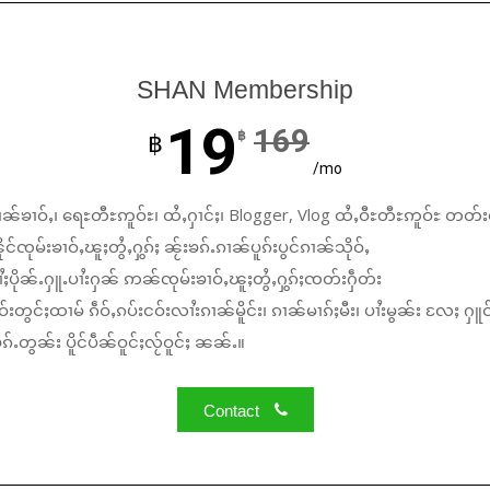
SHAN Membership
19
169
฿
฿
/mo
ၼ်ၶၢဝ်ႇ၊ ရေႊတီႊဢူဝ်ႊ၊ ထႆႇႁၢင်ႈ၊ Blogger, Vlog ထႆႇဝီႊတီႊဢူဝ်ႊ တတ်း
်ၸုမ်းၶၢဝ်ႇၽူႈတွႆႇႁွၵ်ႈ ၼႂ်းၶၵ်ႉၵၢၼ်ပူၵ်းပွင်ၵၢၼ်သိုဝ်ႇ
ႆႈပိုၼ်ႉႁူႉပၢႆးႁၼ် ဢၼ်ၸုမ်းၶၢဝ်ႇၽူႈတွႆႇႁွၵ်ႈၸတ်းႁဵတ်း
်းတွင်ႈထၢမ် ၵဵဝ်ႇၵပ်းငဝ်းလၢႆးၵၢၼ်မိူင်း၊ ၵၢၼ်မၢၵ်ႈမီး၊ ပၢႆးမွၼ်း လႄႈ ႁူဝ
်ႉတွၼ်း ပိူင်ပဵၼ်ဝူင်ႈလႂ်ဝူင်ႈ ၼၼ်ႉ။
Contact