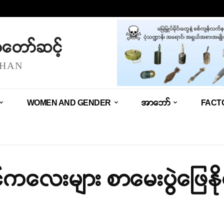
သံတော်ဆင့်
SHAN
WOMEN AND GENDER
အာဘော်
FACT
င်ကလေးများ စာမေးပွဲဖြေန