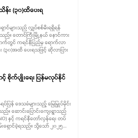
ပ်သိန်း (၃၀)ထိပေးရ
ောင်များသည် လျှပ်စစ်မီးရရှိရန်
သည်။ တောင်ကြီးမြို့နယ် နောင်ကား
ွာ ဘက်တွင် ကရင်နီပြည်မှ ရောက်လာ
ိန်း (၃၀)အထိ ပေးရသဖြင့် ဆိုလာပြား
် စိုက်ပျိုးရေး ပြန်မလုပ်နိုင်
ပ်ပြန် ဒေသခံများသည့် မြေမြှုပ်မိုင်း
်းသိရသည်။ ဆောင်းပြောင်းကျေးရွာသည်
(PNO) နှင့် ကရင်နီတော်လှန်ရေး တပ်
ိမ်းရှောင်ခဲ့ရသည်။ သို့သော် ၂၀၂၅...