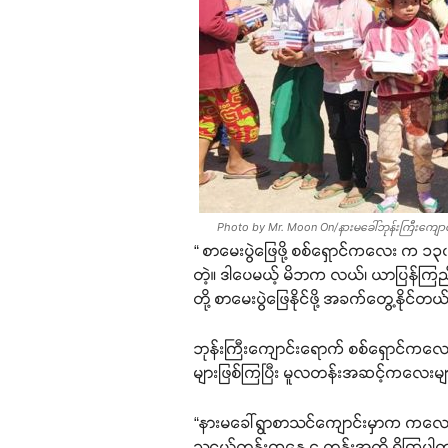
Photo by Mr. Moon On/နားမခေါ်ဘုန်းကြီးကျော
“ စာမေးပွဲဖြေဖို့ စစ်ရှောင်ကလေး က ၁
တဲ့။ ဒါပေမယ့် မိဘက လယ်၊ ယာပြန်ကြည့
တို့ စာမေးပွဲဖြေနိုင်ဖို့ အခက်တွေ့န
ဘုန်းကြီးကျောင်းရောက် စစ်ရှောင်ကလေးများမ
များဖြစ်ကြပြီး မူလတန်းအဆင့်ကလေးမ
“နားမခေါ်ရွာစာသင်ကျောင်းမှာက ကလေး 
သူငယ်တန်းကနေ ၄ တန်းအထိ ရှိကြပါတယ