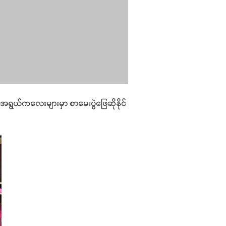
နေအရွယ်ကလေးများမှာ စာမေးပွဲဖြေဆိုနိုင်