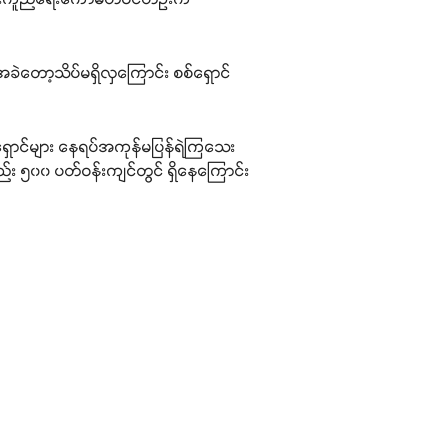
တော့သိပ်မရှိလှကြောင်း စစ်ရှောင်
်ရှောင်များ နေရပ်အကုန်မပြန်ရဲကြသေး
လည်း ၅၀၀ ပတ်ဝန်းကျင်တွင် ရှိနေကြောင်း