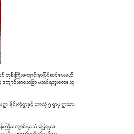
င် ဘုန်းကြီးကျောင်းမှာပြင်ဆင်ပေးမယ်
တော့ ကျောင်းစာသေခြာ မသင်ရဘူးလေ။ သူ
၊ နိုင်းလုံရွာနှင့် တာလုံ ၅ ရွာမှ ရွာသား
ကြီးကျောင်းမှာဘဲ ဖြေရမှာ။
းအားကူညီရေးကော်မတီဝင်တဦးက