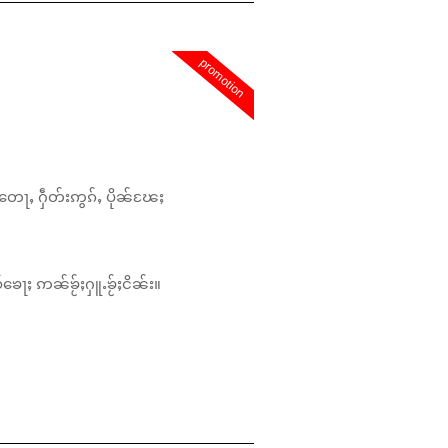
promotion
တေႃႇ ႁဵတ်းဢွၵ်ႇ ပိုၼ်ၽႄႈ
်ၶေႃႈ ဢၼ်ၶႂ်ႈႁူႉၶႂ်ႈငိၼ်း။