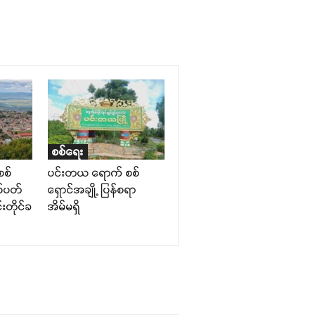
စစ်ရေး
စစ်
ပင်းတယ ရောက် စစ်
စ်ပတ်
ရှောင်အချို့ ပြန်စရာ
းတိုင်ခ
အိမ်မရှိ