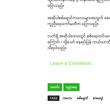
ပြောသည်။
အဆိုပါစစ်ရှောင်ကလေးများအတွက် စေတန
ကူညီရေးကော်မတီက ပြောသည်။
လက်ရှိ အဆိုပါဒေသတွင် စစ်ရေးတင်းမာမှ
ကြောင်း ၊ သို့သော် နေရပ်ပြန် လယ်ယာသီး
သိရပါသည်။
Leave a Comments
သတင်း
ပညာရေး
TAGS
ကလေး
စစ်ရှောင်
စာမေးပွဲ