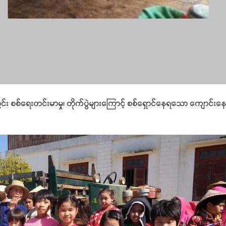
တွင်း စစ်ရေးတင်းမာမှု၊ တိုက်ပွဲများကြောင့် စစ်ရှောင်နေရသော ကျောင်း