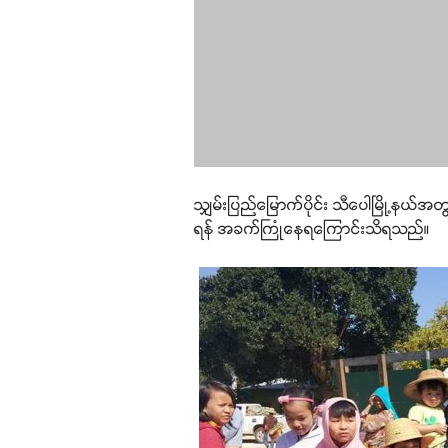
သျှမ်းပြည်မြောက်ပိုင်း သီပေါမြို့နယ်အ
ရန် အခက်ကြုံနေရကြောင်းသိရသည်။