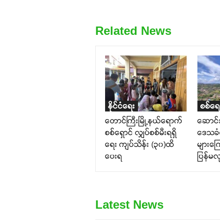
Related News
နိုင်ငံရေး
စစ်ရေ
တောင်ကြီးမြို့နယ်ရောက်
ဆောင်း
စစ်ရှောင် လျှပ်စစ်မီးရရှိ
ဒေသခံမျ
ရေး ကျပ်သိန်း (၃၀)ထိ
များကြေ
ပေးရ
ပြန်မလု
Latest News