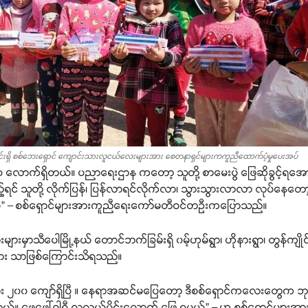
င်းရှိ စစ်ဘေးရှောင် ကျောင်းသားလူငယ်လေးများအား စေတနာရှင်များကကူညီထောက်ပံ့မှုပေးအပ်
၃၀ လောက်ရှိတယ်။ ပညာရေးဌာန ကတော့ သူတို့ စာမေးပွဲ ဖြေဆိုခွင့်ရအော
်ရင် သူတို့ လိုက်ပြန်၊ ပြန်လာရင်လိုက်လာ၊ သွားသွားလာလာ လုပ်နေ
ိုင်တယ်” – စစ်ရှောင်များအားကူညီရေးကော်မတီဝင်တဦးကပြောသည်။
ှာသီပေါမြို့နယ် တောင်ဘက်ခြမ်းရှိ ၀မ့်ဟုမ်ရွာ၊ ဟိုနားရွာ၊ တွန်ကျိုင်းရွာ
ျား သာဖြစ်ကြောင်းသိရသည်။
၂၀၀ ကျော်ရှိပြီ ။ နေရာအဆင်မပြေတော့ ဒီစစ်ရှောင်ကလေးတွေက ဘုန်း
်။ ဖေဖေါ်ဝါရီ လလယ်ပိုင်းလောက် ဖြေ ရမယ်” – ဟု စစ်ရှောင်မျာ