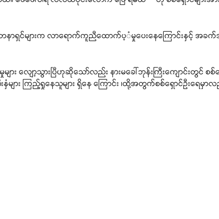
ာရှင်များက လာရောက်ကူညီထောက်ပ့ံမှုပေးနေကြောင်းနှင့် အခက်အခဲ
ုများ လျော့သွားပြီဟုဆိုသော်လည်း နားမခေါ်ဘုန်းကြီးကျောင်းတွင် စစ
နှံများ ကြည့်ရှုနေသူများ ရှိနေ ကြောင်း ၊ထို့အတွက်စစ်ရှောင်ဦးရေမှာ