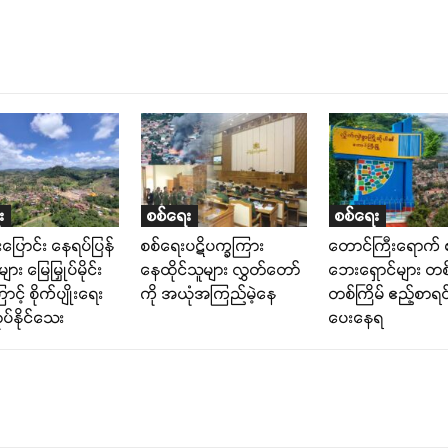
း
စစ်ရေး
စစ်ရေး
ပြောင်း နေရပ်ပြန်
စစ်ရေးပဋိပက္ခကြား
တောင်ကြီးရောက် 
ား မြေမြှုပ်မိုင်း
နေထိုင်သူများ လွှတ်တော်
ဘေးရှောင်များ တ
ာင့် စိုက်ပျိုးရေး
ကို အယုံအကြည်မဲ့နေ
တစ်ကြိမ် ဧည့်စာရင်
ပ်နိုင်သေး
ပေးနေရ