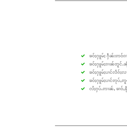
ၶဝ်ႈႁူမ်ႈ ႁဵၼ်းဢဝ်ၵၢ
ၶဝ်ႈႁူမ်ႈၵၢၼ်တူင်ႉၼိုင
ၶဝ်ႈႁူမ်ႈပၢင်လႅၵ်ႈလၢ
ၶဝ်ႈႁူမ်ႈပၢင်ဢုပ်ႇဢူဝ
လႆႈႁပ်ႉဢၢၼ်ႇ ၶၢဝ်ႇၶိုၵ