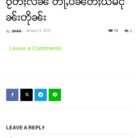
ဝႂ်တီႈလိၼ် တႃႇပဵၼ်တီႈယဵမ်ငို
ၼ်းတိုၼ်း
January 9, 2019
55
By
-
SHAN
0
Leave a Comments
LEAVE A REPLY