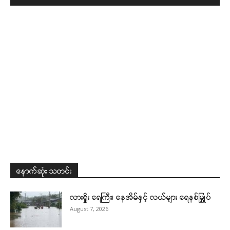
နောက်ဆုံး သတင်း
လားရှိုး ရေကြီး၊ နေအိမ်နှင့် လယ်များ ရေနစ်မြှုပ်
August 7, 2026