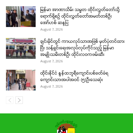
မြန်မာ အာဏာသိမ်း သမ္မတ ထိုင်းလွှတ်တော်သို့
ရောက်ရှိစဉ် ထိုင်းလွှတ်တော်အမတ်တစ်ဦး
အော်ဟစ် ဆန္ဒပြ
August 7, 2026
ချင်းမိုင်တွင် ကာယလုပ်သားအဖြစ် မှတ်ပုံတင်ထား
ပြီး သန့်ရှင်းရေးအလုပ်လုပ်ကိုင်သည့် မြန်မာ
အမျိုးသမီးတစ်ဦး ထိုင်းလဝကဖမ်းဆီး
August 7, 2026
ထိုင်းနိုင်ငံ နွန်ထဘူရီကျောင်းပစ်ခတ်ခံရ
ကျောင်းသားအပါအဝင် (၅)ဉီးသေဆုံး
August 7, 2026