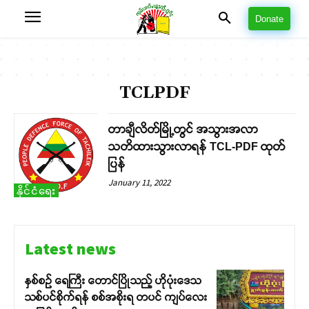
Donate
TCLPDF
တာချီလိတ်မြို့တွင် အသွားအလာ
သတိထားသွားလာရန် TCL-PDF ထုတ်
ပြန်
January 11, 2022
နိုင်ငံရေး
Latest news
နှစ်စဉ် ရေကြီး တောင်ပြိုသည့် ဟိုပုံးဒေသ
သစ်ပင်စိုက်ရန် စစ်အစိုးရ တပင် ကျပ်လေး