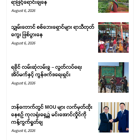
ရာဖြင့်ရောင်းချနေ
August 6, 2026
သျှမ်းတောင် စစ်ဘေးရှောင်များ ရာသီတုတ်
ကွေး ဖြစ်ပွားနေ
August 6, 2026
ရခိုင် လမ်းဆုံလမ်းခွ – လွတ်လပ်ရေး
အိပ်မက်နှင့် ကွန်ဖက်ဒရေးရှင်း
August 6, 2026
ဘန်ကောက်တွင် MOU များ လက်မှတ်ထိုး
နေစဉ် ကုလရုံးရှေ့၌ မင်းအောင်လှိုင်ကို
ကန့်ကွက်ရှုတ်ချ
August 6, 2026