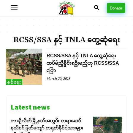
Donate
RCSS/SSA နှင့် TNLA တွေ့ဆုံရေး
RCSS/SSA နှင့် TNLA တွေ့ဆုံရေး
ထပ်မံညှိနှိုင်းရဦးမည်ဟု RCSS/SSA
ပြော
March 29, 2018
စစ်ရေး
Latest news
တာချီလိတ်မြို့နယ်အတွင်း တရားမဝင်
နယ်စပ်ဖြတ်ကျော် တရုတ်နိုင်ငံသားများ