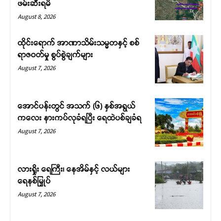
ဖမ်းဆီးရမိ
August 8, 2026
ထိုင်းရောက် အာဏာသိမ်းသမ္မတနှင့် စစ်
ရာဇဝတ်မှု စွပ်စွဲချက်များ
August 7, 2026
အောင်ပန်းတွင် အသက် (၆) နှစ်အရွယ်
ကလေး နားကပ်လုခံရပြီး ရေထဲပစ်ချခံရ
August 7, 2026
လားရှိုး ရေကြီး၊ နေအိမ်နှင့် လယ်များ
ရေနစ်မြှုပ်
August 7, 2026