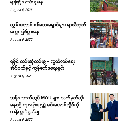
ရာဖြင့်ရောင်းချနေ
August 6, 2026
သျှမ်းတောင် စစ်ဘေးရှောင်များ ရာသီတုတ်
ကွေး ဖြစ်ပွားနေ
August 6, 2026
ရခိုင် လမ်းဆုံလမ်းခွ – လွတ်လပ်ရေး
အိပ်မက်နှင့် ကွန်ဖက်ဒရေးရှင်း
August 6, 2026
ဘန်ကောက်တွင် MOU များ လက်မှတ်ထိုး
နေစဉ် ကုလရုံးရှေ့၌ မင်းအောင်လှိုင်ကို
ကန့်ကွက်ရှုတ်ချ
August 6, 2026