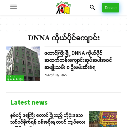
Donate
DNNA ကိုယ်ပိုင်ကျောင်း
တောင်ကြီးမြို့ DNNA ကိုယ်ပိုင်
အထက်တန်းကျောင်းအုပ်အပါအဝင်
အမျိုးသမီး ၈ ဦးဖမ်းဆီးခံရ
March 26, 2022
နိုင်ငံရေး
Latest news
နှစ်စဉ် ရေကြီး တောင်ပြိုသည့် ဟိုပုံးဒေသ
သစ်ပင်စိုက်ရန် စစ်အစိုးရ တပင် ကျပ်လေး