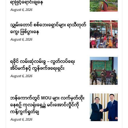
ရာဖြင့်ရောင်းချနေ
August 6, 2026
သျှမ်းတောင် စစ်ဘေးရှောင်များ ရာသီတုတ်
ကွေး ဖြစ်ပွားနေ
August 6, 2026
ရခိုင် လမ်းဆုံလမ်းခွ – လွတ်လပ်ရေး
အိပ်မက်နှင့် ကွန်ဖက်ဒရေးရှင်း
August 6, 2026
ဘန်ကောက်တွင် MOU များ လက်မှတ်ထိုး
နေစဉ် ကုလရုံးရှေ့၌ မင်းအောင်လှိုင်ကို
ကန့်ကွက်ရှုတ်ချ
August 6, 2026