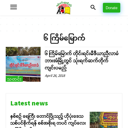
Donate
၆ ကြိမ်မြောက်
၆ ကြိမ်မြောက် တိုင်းရင်းမီဒီယာညီလာခံ
ဘားအံမြို့တွင် သုံးရက်ဆက်တိုက်
ကျင်းပမည်
April 26, 2018
သတင်း
Latest news
နှစ်စဉ် ရေကြီး တောင်ပြိုသည့် ဟိုပုံးဒေသ
သစ်ပင်စိုက်ရန် စစ်အစိုးရ တပင် ကျပ်လေး