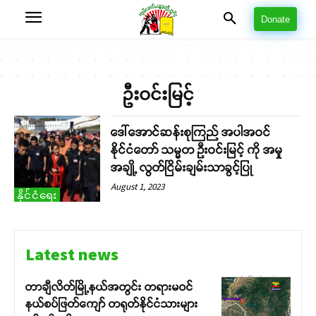
Donate
ဦးဝင်းမြင့်
ဒေါ်အောင်ဆန်းစုကြည် အပါအဝင်
နိုင်ငံတော် သမ္မတ ဦးဝင်းမြင့် ကို အမှု
အချို့ လွတ်ငြိမ်းချမ်းသာခွင့်ပြု
August 1, 2023
နိုင်ငံရေး
Latest news
တာချီလိတ်မြို့နယ်အတွင်း တရားမဝင်
နယ်စပ်ဖြတ်ကျော် တရုတ်နိုင်ငံသားများ