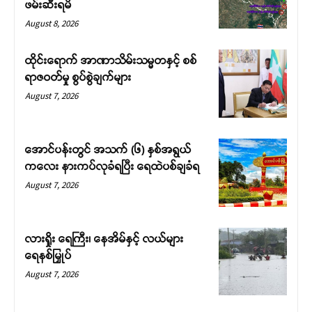
ဖမ်းဆီးရမိ
August 8, 2026
ထိုင်းရောက် အာဏာသိမ်းသမ္မတနှင့် စစ်
ရာဇဝတ်မှု စွပ်စွဲချက်များ
August 7, 2026
အောင်ပန်းတွင် အသက် (၆) နှစ်အရွယ်
ကလေး နားကပ်လုခံရပြီး ရေထဲပစ်ချခံရ
August 7, 2026
လားရှိုး ရေကြီး၊ နေအိမ်နှင့် လယ်များ
ရေနစ်မြှုပ်
August 7, 2026