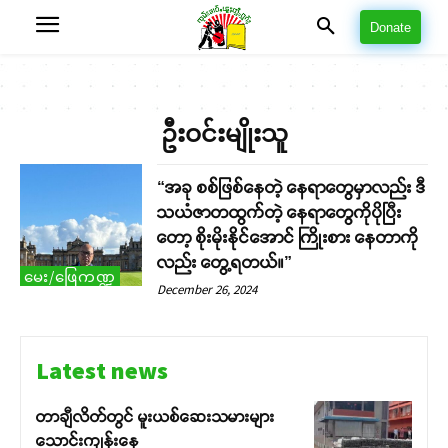
Donate
ဦးဝင်းမျိုးသူ
“အခု စစ်ဖြစ်နေတဲ့ နေရာတွေမှာလည်း ဒီ
သယံဇာတထွက်တဲ့ နေရာတွေကိုပိုပြီး
တော့ စိုးမိုးနိုင်အောင် ကြိုးစား နေတာကို
လည်း တွေ့ရတယ်။”
မေး/ဖြေကဏ္ဍ
December 26, 2024
Latest news
တာချီလိတ်တွင် မူးယစ်ဆေးသမားများ
သောင်းကျန်းနေ