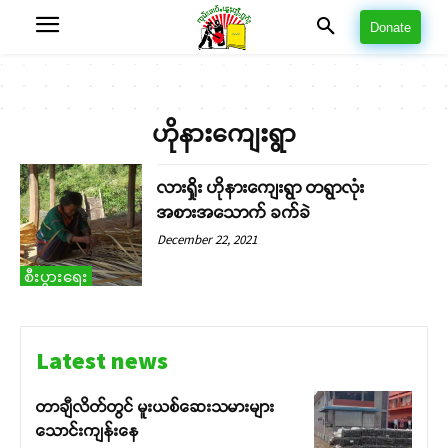
Donate
ဟိုနားကျေးရွာ
လားရှိုး ဟိုနားကျေးရွာ တရွာလုံး
အစားအသောက် ခက်ခဲ
December 22, 2021
စီးပွားရေး
Latest news
တာချီလိတ်တွင် မူးယစ်ဆေးသမားများ
သောင်းကျန်းနေ