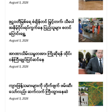
August 5, 2026
ဒုဋ္ဌဝတီမြစ်ရေ စံချိန်တင် မြှင့်တက်၊ သီပေါ
အနိမ့်ပိုင်းရပ်ကွက်နေ ပြည်သူများ စတင်
ပြောင်းရွှေ့
August 5, 2026
Support SHAN
အာဏာသိမ်းသမ္မတအား ကြိုဆိုရန် ထိုင်း
ဝန်ကြီးချုပ်ပြင်ဆင်နေ
Your support keeps our voice
August 5, 2026
strong. Join us today and help
create a future where every story is
heard, every voice counts, and
ကျားဖြန့်သမားများကို တိုက်ဖျက် ဖမ်းဆီး
justice can thrive.
သော်လည်း ဆက်လက် ကြီးထွားနေဆဲ
August 5, 2026
Donate Now