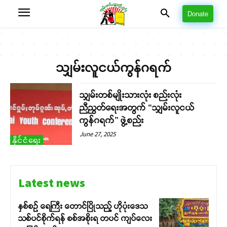
Donate
သျှမ်းလူငယ်ကွန်ဂရက်
သျှမ်းတစ်မျိုးသားလုံး စည်းလုံး
ညီညွတ်ရေးအတွက် “သျှမ်းလူငယ်
ကွန်ဂရက်” ဖွဲ့စည်း
June 27, 2025
နိုင်ငံရေး
Latest news
နှစ်စဉ် ရေကြီး တောင်ပြိုသည့် ဟိုပုံးဒေသ
သစ်ပင်စိုက်ရန် စစ်အစိုးရ တပင် ကျပ်လေး