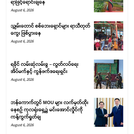
ရာဖြင့်ရောင်းချနေ
August 6, 2026
သျှမ်းတောင် စစ်ဘေးရှောင်များ ရာသီတုတ်
ကွေး ဖြစ်ပွားနေ
August 6, 2026
ရခိုင် လမ်းဆုံလမ်းခွ – လွတ်လပ်ရေး
အိပ်မက်နှင့် ကွန်ဖက်ဒရေးရှင်း
August 6, 2026
ဘန်ကောက်တွင် MOU များ လက်မှတ်ထိုး
နေစဉ် ကုလရုံးရှေ့၌ မင်းအောင်လှိုင်ကို
ကန့်ကွက်ရှုတ်ချ
August 6, 2026