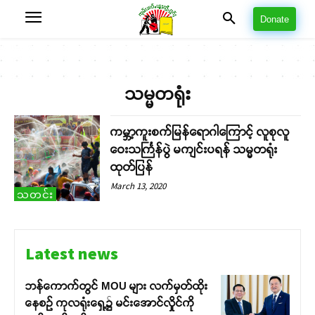
Donate
သမ္မတရုံး
ကမ္ဘာ့ကူးစက်မြန်ရောဂါကြောင့် လူစုလူ
ဝေးသင်္ကြန်ပွဲ မကျင်းပရန် သမ္မတရုံး
ထုတ်ပြန်
March 13, 2020
သတင်း
Latest news
ဘန်ကောက်တွင် MOU များ လက်မှတ်ထိုး
နေစဉ် ကုလရုံးရှေ့၌ မင်းအောင်လှိုင်ကို