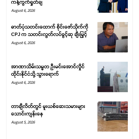
ကန့်ကွက်ရှုတ်ချ
August 6, 2026
ဓာတ်ပုံသတင်းထောက် စိုင်းဇော်သိုက်ကို
CPJ က သတင်းလွတ်လပ်ခွင့်ဆု ချီးမြှင့်
August 6, 2026
အာဏာသိမ်းသမ္မတ ဦးမင်းအောင်လှိုင်
ထိုင်းနိုင်ငံသို့ သွားရောက်
August 6, 2026
တာချီလိတ်တွင် မူးယစ်ဆေးသမားများ
သောင်းကျန်းနေ
August 5, 2026