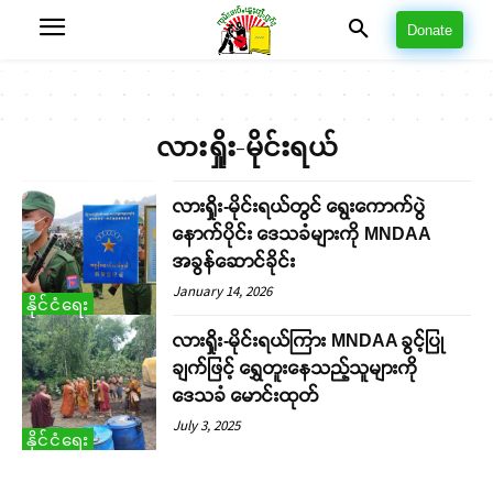
Donate
လားရှိုး-မိုင်းရယ်
လားရှိုး-မိုင်းရယ်တွင် ရွေးကောက်ပွဲ
နောက်ပိုင်း ဒေသခံများကို MNDAA
အခွန်ဆောင်ခိုင်း
January 14, 2026
နိုင်ငံရေး
လားရှိုး-မိုင်းရယ်ကြား MNDAA ခွင့်ပြု
ချက်ဖြင့် ရွှေတူးနေသည့်သူများကို
ဒေသခံ မောင်းထုတ်
July 3, 2025
နိုင်ငံရေး