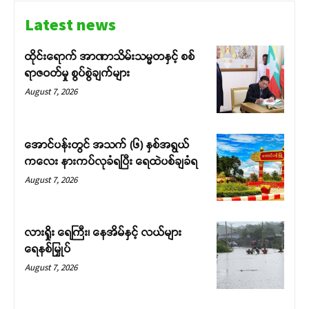
Latest news
ထိုင်းရောက် အာဏာသိမ်းသမ္မတနှင့် စစ်
ရာဇဝတ်မှု စွပ်စွဲချက်များ
August 7, 2026
အောင်ပန်းတွင် အသက် (၆) နှစ်အရွယ်
ကလေး နားကပ်လုခံရပြီး ရေထဲပစ်ချခံရ
August 7, 2026
လားရှိုး ရေကြီး၊ နေအိမ်နှင့် လယ်များ
ရေနစ်မြှုပ်
August 7, 2026