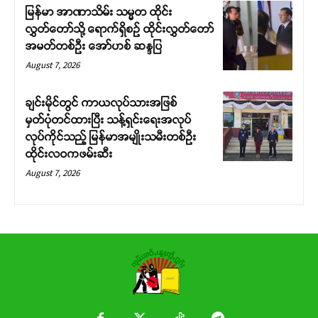
မြန်မာ အာဏာသိမ်း သမ္မတ ထိုင်း
လွှတ်တော်သို့ ရောက်ရှိစဉ် ထိုင်းလွှတ်တော်
အမတ်တစ်ဦး အော်ဟစ် ဆန္ဒပြ
August 7, 2026
ချင်းမိုင်တွင် ကာယလုပ်သားအဖြစ်
မှတ်ပုံတင်ထားပြီး သန့်ရှင်းရေးအလုပ်
လုပ်ကိုင်သည့် မြန်မာအမျိုးသမီးတစ်ဦး
ထိုင်းလဝကဖမ်းဆီး
August 7, 2026