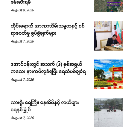
ဖမ်းဆီးရမိ
August 8, 2026
ထိုင်းရောက် အာဏာသိမ်းသမ္မတနှင့် စစ်
ရာဇဝတ်မှု စွပ်စွဲချက်များ
August 7, 2026
အောင်ပန်းတွင် အသက် (၆) နှစ်အရွယ်
ကလေး နားကပ်လုခံရပြီး ရေထဲပစ်ချခံရ
August 7, 2026
လားရှိုး ရေကြီး၊ နေအိမ်နှင့် လယ်များ
ရေနစ်မြှုပ်
August 7, 2026