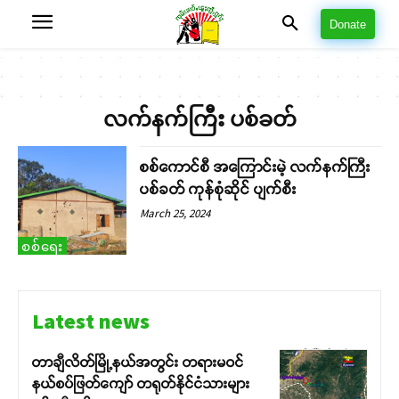
Donate
လက်နက်ကြီး ပစ်ခတ်
စစ်ကောင်စီ အကြောင်းမဲ့ လက်နက်ကြီး
ပစ်ခတ် ကုန်စုံဆိုင် ပျက်စီး
March 25, 2024
စစ်ရေး
Latest news
တာချီလိတ်မြို့နယ်အတွင်း တရားမဝင်
နယ်စပ်ဖြတ်ကျော် တရုတ်နိုင်ငံသားများ