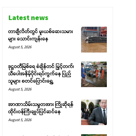
Latest news
တာချီလိတ်တွင် မူးယစ်ဆေးသမား
များ သောင်းကျန်းနေ
August 5, 2026
ဒုဋ္ဌဝတီမြစ်ရေ စံချိန်တင် မြှင့်တက်၊
သီပေါအနိမ့်ပိုင်းရပ်ကွက်နေ ပြည်
သူများ စတင်ပြောင်းရွှေ့
August 5, 2026
အာဏာသိမ်းသမ္မတအား ကြိုဆိုရန်
ထိုင်းဝန်ကြီးချုပ်ပြင်ဆင်နေ
August 5, 2026