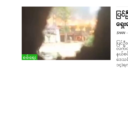
ပြင်
ရှေး
SHAN
-
ပြင်ဦး
လက်တုန
နယ်စပ
စစ်ရေး
ဒေသခံမ
၁၄)ရက