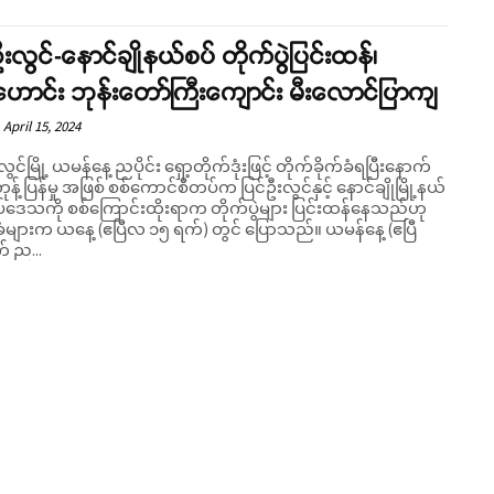
ဦးလွင်-နောင်ချိုနယ်စပ် တိုက်ပွဲပြင်းထန်၊
ဟောင်း ဘုန်းတော်ကြီးကျောင်း မီးလောင်ပြာကျ
April 15, 2024
လွင်မြို့ ယမန်နေ့ ညပိုင်း ရှော့တိုက်ဒုံးဖြင့် တိုက်ခိုက်ခံရပြီးနောက်
့်ပြန်မှု အဖြစ် စစ်ကောင်စီတပ်က ပြင်ဦးလွင်နှင့် နောင်ချိုမြို့နယ်
်ဒေသကို စစ်ကြောင်းထိုးရာက တိုက်ပွဲများ ပြင်းထန်နေသည်ဟု
Support SHAN
ျားက ယနေ့ (ဧပြီလ ၁၅ ရက်) တွင် ပြောသည်။ ယမန်နေ့ (ဧပြီ
် ည...
Your support keeps our voice strong. Join us today and help create
a future where every story is heard, every voice counts, and justice
can thrive.
Donate Now