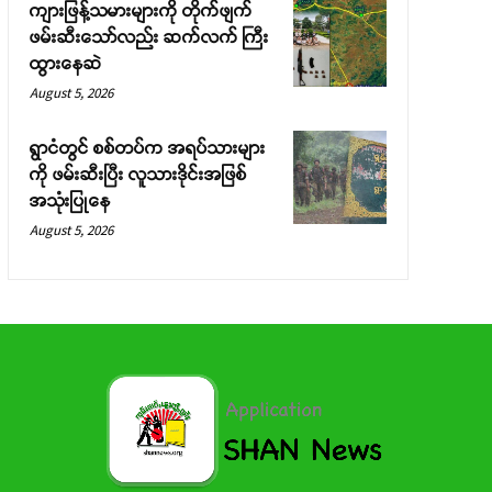
ကျားဖြန့်သမားများကို တိုက်ဖျက်
ဖမ်းဆီးသော်လည်း ဆက်လက် ကြီး
ထွားနေဆဲ
August 5, 2026
ရွာငံတွင် စစ်တပ်က အရပ်သားများ
ကို ဖမ်းဆီးပြီး လူသားဒိုင်းအဖြစ်
အသုံးပြုနေ
August 5, 2026