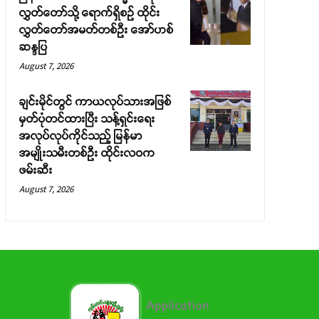
လွှတ်တော်သို့ ရောက်ရှိစဉ် ထိုင်း
လွှတ်တော်အမတ်တစ်ဦး အော်ဟစ်
ဆန္ဒပြ
August 7, 2026
ချင်းမိုင်တွင် ကာယလုပ်သားအဖြစ်
မှတ်ပုံတင်ထားပြီး သန့်ရှင်းရေး
အလုပ်လုပ်ကိုင်သည့် မြန်မာ
အမျိုးသမီးတစ်ဦး ထိုင်းလဝက
ဖမ်းဆီး
August 7, 2026