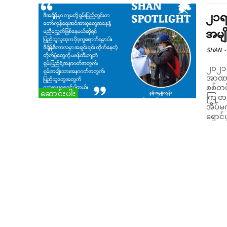
၂၁ရာ
အမျိ
SHAN
-
၂၀၂၁ 
အာဏာသ
စစ်တပ
ဆောင်းပါး
ကြ တယ်။ လူငယ်တွေဟာ သူတို့တွေရဲ့
အိပ်မ
ရှောင်ပု