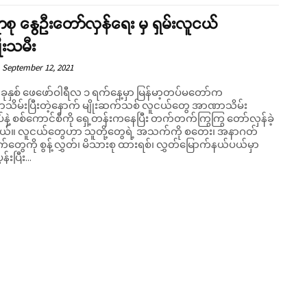
စု နွေဦးတော်လှန်ရေး မှ ရှမ်းလူငယ်
ုးသမီး
September 12, 2021
ခုနှစ် ဖေဖော်ဝါရီလ ၁ ရက်နေ့မှာ မြန်မာ့တပ်မတော်က
ိမ်းပြီးတဲ့နောက် မျိုးဆက်သစ် လူငယ်တွေ အာဏာသိမ်း
်နဲ့ စစ်ကောင်စီကို ရှေ့တန်းကနေပြီး တက်တက်ကြွကြွ တော်လှန်ခဲ့
 အသက်ကို စတေး၊ အနာဂတ်
က်တွေကို စွန့်လွှတ်၊ မိသားစု ထားရစ်၊ လွှတ်မြောက်နယ်ပယ်မှာ
န်းပြီး...