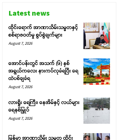
Latest news
ထိုင်းရောက် အာဏာသိမ်းသမ္မတနှင့်
စစ်ရာဇဝတ်မှု စွပ်စွဲချက်များ
August 7, 2026
အောင်ပန်းတွင် အသက် (၆) နှစ်
အရွယ်ကလေး နားကပ်လုခံရပြီး ရေ
ထဲပစ်ချခံရ
August 7, 2026
လားရှိုး ရေကြီး၊ နေအိမ်နှင့် လယ်များ
ရေနစ်မြှုပ်
August 7, 2026
မြန်မာ အာဏာသိမ်း သမ္မတ ထိုင်း