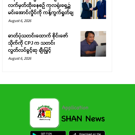
လက်မှတ်ထိုးနေစဉ် ကုလရုံးရှေ့၌
မင်းအောင်လှိုင်ကို ကန့်ကွက်ရှုတ်ချ
August 6, 2026
ဓာတ်ပုံသတင်းထောက် စိုင်းဇော်
သိုက်ကို CPJ က သတင်း
လွတ်လပ်ခွင့်ဆု ချီးမြှင့်
August 6, 2026