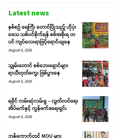
Latest news
နှစ်စဉ် ရေကြီး တောင်ပြိုသည့် ဟိုပုံး
ဒေသ သစ်ပင်စိုက်ရန် စစ်အစိုးရ တ
ပင် ကျပ်လေးရာဖြင့်ရောင်းချနေ
August 6, 2026
သျှမ်းတောင် စစ်ဘေးရှောင်များ
ရာသီတုတ်ကွေး ဖြစ်ပွားနေ
August 6, 2026
ရခိုင် လမ်းဆုံလမ်းခွ – လွတ်လပ်ရေး
အိပ်မက်နှင့် ကွန်ဖက်ဒရေးရှင်း
August 6, 2026
ဘန်ကောက်တွင် MOU များ