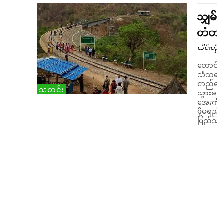
သျှမ
တံတ
ယိင်းတို
တောင်
သံသရာ
တည်ဆေ
သတင်း
သွားမ
အေးကို ထံမှသိရသ
ဖို့မ
ပြည်သ