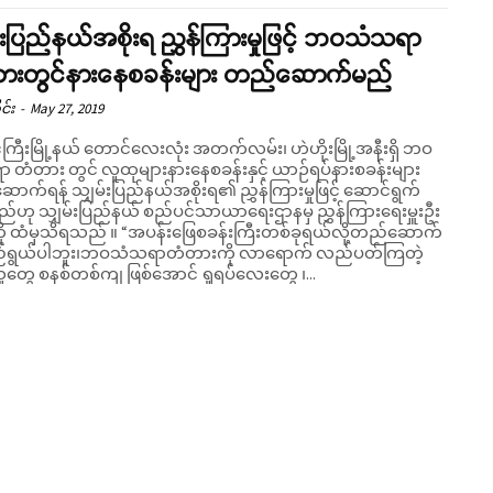
်းပြည်နယ်အစိုးရ ညွှန်ကြားမှုဖြင့် ဘဝသံသရာ
ားတွင်နားနေစခန်းများ တည်ဆောက်မည်
င်း
-
May 27, 2019
ကြီးမြို့နယ် တောင်လေးလုံး အတက်လမ်း၊ ဟဲဟိုးမြို့အနီးရှိ ဘဝ
 တံတား တွင် လူထုများနားနေစခန်းနှင့် ယာဉ်ရပ်နားစခန်းများ
ာက်ရန် သျှမ်းပြည်နယ်အစိုးရ၏ ညွှန်ကြားမှုဖြင့် ဆောင်ရွက်
ည်ဟု သျှမ်းပြည်နယ် စည်ပင်သာယာရေးဌာနမှ ညွှန်ကြားရေးမှူးဦး
ည် ။ “အပန်းဖြေစခန်းကြီးတစ်ခုရယ်လို့တည်ဆောက်
ရည်ရွယ်ပါဘူး၊ဘဝသံသရာတံတားကို လာရောက် လည်ပတ်ကြတဲ့
ူတွေ စနစ်တစ်ကျ ဖြစ်အောင် ရှုရပ်လေးတွေ ၊...