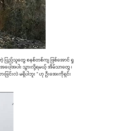
 ပြည်သူတွေ စနစ်တစ်ကျ ဖြစ်အောင် ရှု
ေါ့အပါး သွားလို့ရမယ့် အိမ်သာတွေ ၊
ခြင်းလဲ မရှိပါဘူး ” ဟု ဦးအေးကိုရှင်း