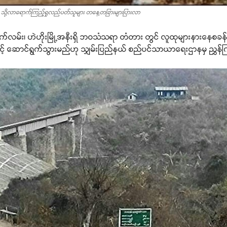
သို့လာရောက်ကြည့်ရှုလည်ပတ်သူများ တနေ့တခြားများပြားလာ
်လမ်း၊ ဟဲဟိုးမြို့အနီးရှိ ဘဝသံသရာ တံတား တွင် လူထုများနားနေစခန
ှုဖြင့် ဆောင်ရွက်သွားမည်ဟု သျှမ်းပြည်နယ် စည်ပင်သာယာရေးဌာနမှ ညွှန