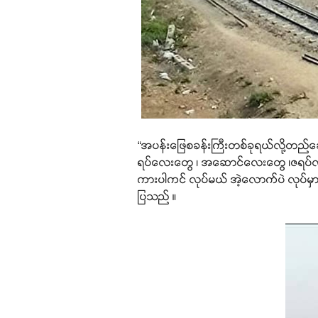
“အပန်းဖြေစခန်းကြီးတစ်ခုရယ်လို့တည်
ရပ်လေးတွေ ၊ အဆောင်လေးတွေ ၊ဇရပ်လိ
ကားပါကင် လုပ်မယ် အဲ့လောက်ပဲ လုပ်မှာပ
ပြသည် ။