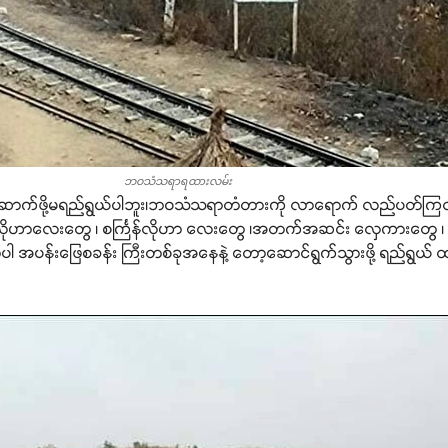
ဘဝသံသရာရထားလမ်း
ဆောက်ဖို့မရည်ရွယ်ပါဘူး၊ဘဝသံသရာတံတားကို လာရောက် လည်ပတ်ကြတဲ့
ုဟာလေးတွေ ၊ စင်္ကြန်လိုဟာ လေးတွေ ၊အတက်အဆင်း လှေကားတွေ ၊ အပ
ါ အပန်းဖြေစခန်း ကြီးတစ်ခုအနေနဲ့ တော့ဆောင်ရွက်သွားဖို့ ရည်ရွယ် ထား