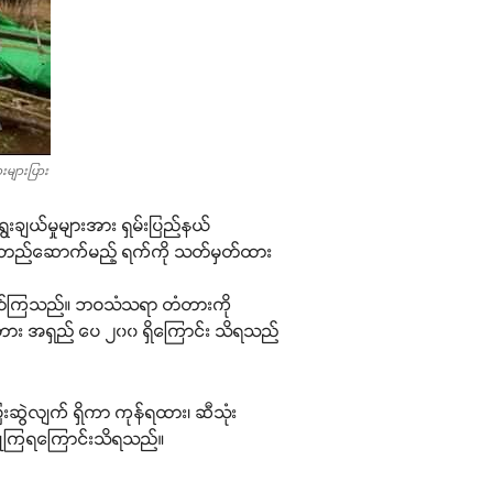
များပြား
ေးချယ်မှုများအား ရှမ်းပြည်နယ်
 စတင်တည်ဆောက်မည့် ရက်ကို သတ်မှတ်ထား
ပတ်ကြသည်။ ဘဝသံသရာ တံတားကို
ံတား အရှည် ပေ ၂၀၀ ရှိကြောင်း သိရသည်
ေးဆွဲလျက် ရှိကာ ကုန်ရထား၊ ဆီသုံး
ပြုကြရကြောင်းသိရသည်။