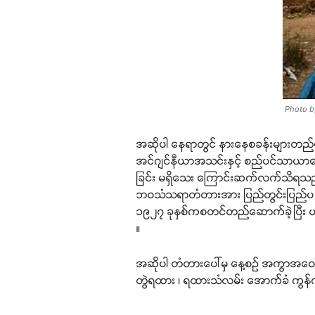
Photo b
အဆိုပါ နေရာတွင် နားနေစခန်းများတည်ဆောင်
အင်ဂျင်နီယာအသင်းနှင့် စည်ပင်သာယာရေး
ခြင်း မရှိသေး ကြောင်းဆက်လက်သိရသည
ဘဝသံသရာတံတားအား ပြည်တွင်းပြည်ပ
၁၉၂၇ ခုနှစ်ကစတင်တည်ဆောက်ခဲ့ပြီး ယခ
။
အဆိုပါ တံတားပေါ်မှ နေ့စဉ် အကွာအဝေး ၉
တွဲရထား ၊ ရထားသံလမ်း အောက်ခံ ကွန