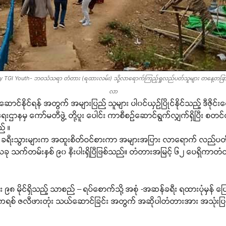
y TGI Youth- ဘဝသံသရာ တံတား (ရထားလမ်း) သို့လာရောက်ကြည့်ရှုလည်ပတ်သူများ တနေ့တခြား
လာ
နိုင်ရန် အတွက် အများပြည် သူများ ပါ၀င်ယှဉ်ပြိုင်နိုင်သည့် ဒီဇိုင်းရွ
ဌာနမှ ကော်မတီဖွဲ့ တို့ပူး ပေါင်း ကာစီစဉ်ဆောင်ရွက်လျှက်ရှိပြီး
် ။
 ခရီးသွားများက အထူးစိတ်ဝင်စားကာ အများအပြား လာရောက် လည်
ု သက်တမ်းနှစ် ၉၀ နီးပါးရှိပြီဖြစ်သည်။ တံတားအမြင့် ၆၂ ပေရှိကာတ
၈ မိုင်ရှိသည့် သာစည် – ရပ်စောက်သို့ အစုံ -အဆန်ခရီး ရထားပုံမှန် ပြ
်ကရစ် ဇလီဖားတုံး သယ်ဆောင်ခြင်း အတွက် အဆိုပါတံတားအား အသုံး