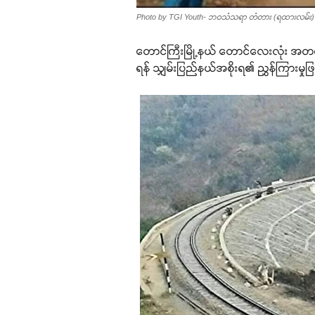
Photo by TGI Youth- ဘဝသံသရာ တံတား (ရထားလမ်း) 
တောင်ကြီးမြို့နယ် တောင်လေးလုံး အတက
ရန် သျှမ်းပြည်နယ်အစိုးရ၏ ညွှန်ကြားမ