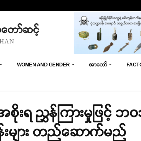
သံတော်ဆင့်
SHAN
WOMEN AND GENDER
အာဘော်
FACT
အစိုးရ ညွှန်ကြားမှုဖြင့
န်းများ တည်ဆောက်မည်