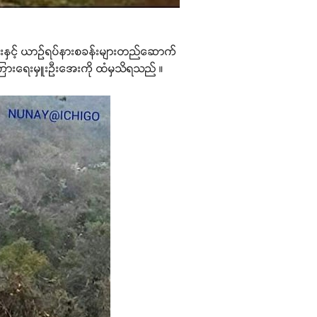
်းနှင့် ယာဉ်ရပ်နားစခန်းများတည်ဆောက်
်ကြားရေးမှူးဦးအေးကို ထံမှသိရသည် ။