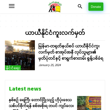
Donate
ယာယီနိုင်ငံကူးလက်မှတ်
မြန်မာ-တရုတ်နယ်စပ် ယာယီနိုင်ငံကူး
လက်မှတ် စာအုပ်အနီ လုပ်သူများ၏
မှတ်ပုံတင်နှင့် စာရွက်စာတမ်း စွန့်ပစ်ခံရ
January 25, 2024
နိုင်ငံရေး
Latest news
နှစ်စဉ် ရေကြီး တောင်ပြိုသည့် ဟိုပုံးဒေသ
သစ်ပင်စိုက်ရန် စစ်အစိုးရ တပင် ကျပ်လေး