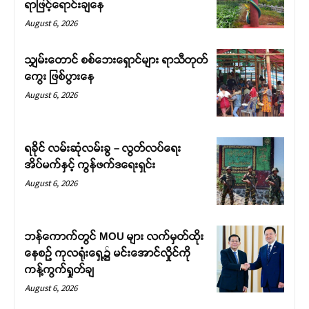
ရာဖြင့်ရောင်းချနေ
August 6, 2026
သျှမ်းတောင် စစ်ဘေးရှောင်များ ရာသီတုတ်
ကွေး ဖြစ်ပွားနေ
August 6, 2026
ရခိုင် လမ်းဆုံလမ်းခွ – လွတ်လပ်ရေး
အိပ်မက်နှင့် ကွန်ဖက်ဒရေးရှင်း
August 6, 2026
ဘန်ကောက်တွင် MOU များ လက်မှတ်ထိုး
နေစဉ် ကုလရုံးရှေ့၌ မင်းအောင်လှိုင်ကို
ကန့်ကွက်ရှုတ်ချ
August 6, 2026