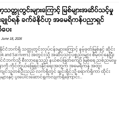
မာ့သတ္တုတွင်းများကြောင့် မြစ်များအဆိပ်သင့်မှု
းချုပ်ရန် ခက်ခဲနိုင်ဟု အမေရိကန်ပညာရှင်
ပေး
June 18, 2026
နိုင်ငံဘက်ရှိ သတ္တုတွင်းလုပ်ငန်းများကြောင့် နမ့်ခုတ်မြစ်နှင့် ဆိုင်း
Kok and Sai rivers) အတွင်းသို့ အဆိပ်သင့်ပစ္စည်းများ စိမ့်ဝင်နေပြီး
နိုင်ငံဘက်သို့ စီးလာနေသည့် နယ်စပ်ဖြတ်ကျော် မြစ်ရေ ညစ်ညမ်းမှု
ကို ကိုင်တွယ်ဖြေရှင်းနိုင်ရေးအတွက် အမေရိကန် အထူး
ကျင်သူတစ်ဦးသည် လက်ရှိတွင် ချင်းရိုင်သို့ ရောက်ရှိကာ ထိုင်း
များနှင့် ပူးပေါင်းဆောင်ရွက်လျက်ရှိကြောင်း...