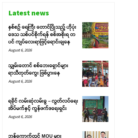
Latest news
နှစ်စဉ် ရေကြီး တောင်ပြိုသည့် ဟိုပုံး
ဒေသ သစ်ပင်စိုက်ရန် စစ်အစိုးရ တ
ပင် ကျပ်လေးရာဖြင့်ရောင်းချနေ
August 6, 2026
သျှမ်းတောင် စစ်ဘေးရှောင်များ
ရာသီတုတ်ကွေး ဖြစ်ပွားနေ
August 6, 2026
ရခိုင် လမ်းဆုံလမ်းခွ – လွတ်လပ်ရေး
အိပ်မက်နှင့် ကွန်ဖက်ဒရေးရှင်း
August 6, 2026
ဘန်ကောက်တွင် MOU များ