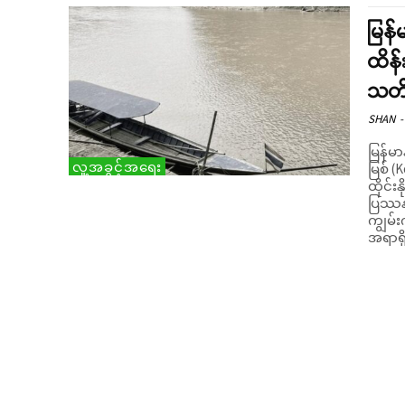
မြန်
ထိန်
သတိ
SHAN
-
မြန်မာ
လူ့အခွင့်အရေး
မြစ် (
ထိုင်း
ပြဿနာ
ကျွမ်း
အရာရှိ