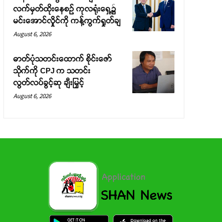
လက်မှတ်ထိုးနေစဉ် ကုလရုံးရှေ့၌
မင်းအောင်လှိုင်ကို ကန့်ကွက်ရှုတ်ချ
August 6, 2026
ဓာတ်ပုံသတင်းထောက် စိုင်းဇော်
သိုက်ကို CPJ က သတင်း
လွတ်လပ်ခွင့်ဆု ချီးမြှင့်
August 6, 2026