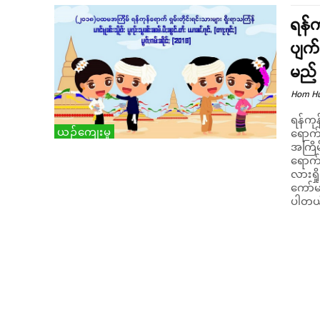
ရန်က
ပျက်
မည်
Hom H
ရန်ကုန
ယဉ်ကျေးမှု
ရောက်
အကြိမ်အ
ရောက် 
လားရှိ
ကော်မတ
ပါတယ်