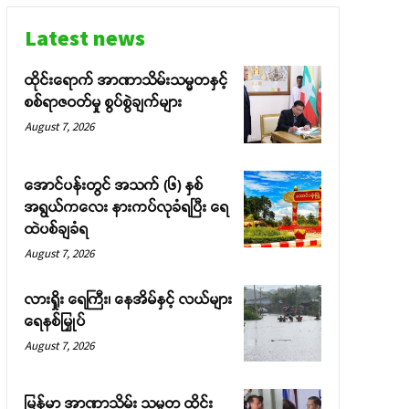
Latest news
ထိုင်းရောက် အာဏာသိမ်းသမ္မတနှင့်
စစ်ရာဇဝတ်မှု စွပ်စွဲချက်များ
August 7, 2026
အောင်ပန်းတွင် အသက် (၆) နှစ်
အရွယ်ကလေး နားကပ်လုခံရပြီး ရေ
ထဲပစ်ချခံရ
August 7, 2026
လားရှိုး ရေကြီး၊ နေအိမ်နှင့် လယ်များ
ရေနစ်မြှုပ်
August 7, 2026
မြန်မာ အာဏာသိမ်း သမ္မတ ထိုင်း