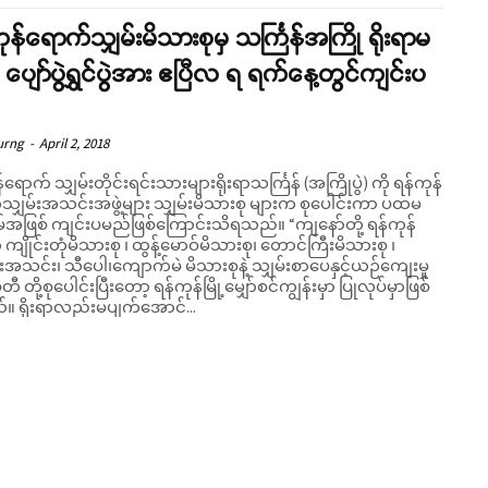
ုန်ရောက်သျှမ်းမိသားစုမှ သင်္ကြန်အကြို ရိုးရာမ
 ပျော်ပွဲရွှင်ပွဲအား ဧပြီလ ရ ရက်နေ့တွင်ကျင်းပ
urng
-
April 2, 2018
်ရောက် သျှမ်းတိုင်းရင်းသားများရိုးရာသင်္ကြန် (အကြိုပွဲ) ကို ရန်ကုန်
သျှမ်းအသင်းအဖွဲ့များ သျှမ်းမိသားစု များက စုပေါင်းကာ ပထမ
ဖြစ် ကျင်းပမည်ဖြစ်ကြောင်းသိရသည်။ “ကျနော်တို့ ရန်ကုန်
ကျိုင်းတုံမိသားစု ၊ ထွန့်မောဝ်မိသားစု၊ တောင်ကြီးမိသားစု ၊
ုးအသင်း၊ သီပေါ၊ကျောက်မဲ မိသားစုနဲ့ သျှမ်းစာပေနှင့်ယဉ်ကျေးမှု
ီ တို့စုပေါင်းပြီးတော့ ရန်ကုန်မြို့မျှော်စင်ကျွန်းမှာ ပြုလုပ်မှာဖြစ်
။ ရိုးရာလည်းမပျက်အောင်...