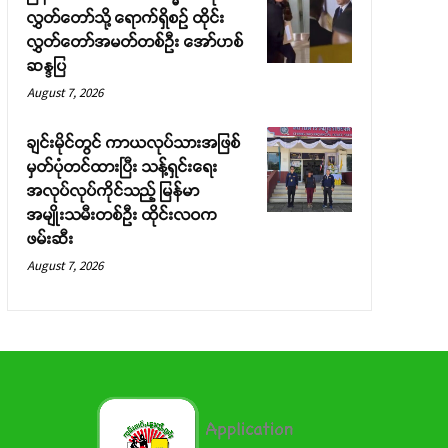
လွှတ်တော်သို့ ရောက်ရှိစဉ် ထိုင်း
လွှတ်တော်အမတ်တစ်ဦး အော်ဟစ်
ဆန္ဒပြ
August 7, 2026
ချင်းမိုင်တွင် ကာယလုပ်သားအဖြစ်
မှတ်ပုံတင်ထားပြီး သန့်ရှင်းရေး
အလုပ်လုပ်ကိုင်သည့် မြန်မာ
အမျိုးသမီးတစ်ဦး ထိုင်းလဝက
ဖမ်းဆီး
August 7, 2026