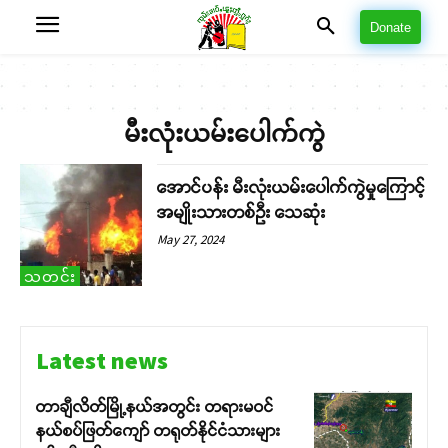
Donate
မီးလုံးယမ်းပေါက်ကွဲ
အောင်ပန်း မီးလုံးယမ်းပေါက်ကွဲမှုကြောင့်
အမျိုးသားတစ်ဦး သေဆုံး
May 27, 2024
သတင်း
Latest news
တာချီလိတ်မြို့နယ်အတွင်း တရားမဝင်
နယ်စပ်ဖြတ်ကျော် တရုတ်နိုင်ငံသားများ