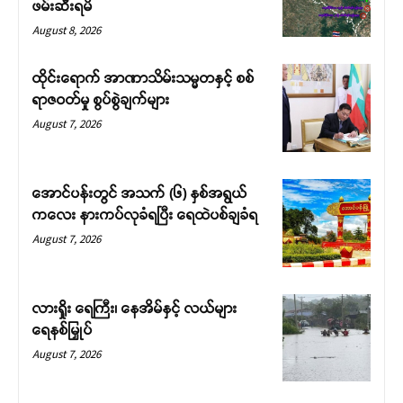
ဖမ်းဆီးရမိ
August 8, 2026
ထိုင်းရောက် အာဏာသိမ်းသမ္မတနှင့် စစ်
ရာဇဝတ်မှု စွပ်စွဲချက်များ
August 7, 2026
အောင်ပန်းတွင် အသက် (၆) နှစ်အရွယ်
ကလေး နားကပ်လုခံရပြီး ရေထဲပစ်ချခံရ
August 7, 2026
လားရှိုး ရေကြီး၊ နေအိမ်နှင့် လယ်များ
ရေနစ်မြှုပ်
August 7, 2026