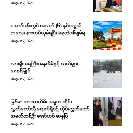
August 7, 2026
အောင်ပန်းတွင် အသက် (၆) နှစ်အရွယ်
ကလေး နားကပ်လုခံရပြီး ရေထဲပစ်ချခံရ
August 7, 2026
လားရှိုး ရေကြီး၊ နေအိမ်နှင့် လယ်များ
ရေနစ်မြှုပ်
August 7, 2026
မြန်မာ အာဏာသိမ်း သမ္မတ ထိုင်း
လွှတ်တော်သို့ ရောက်ရှိစဉ် ထိုင်းလွှတ်တော်
အမတ်တစ်ဦး အော်ဟစ် ဆန္ဒပြ
August 7, 2026