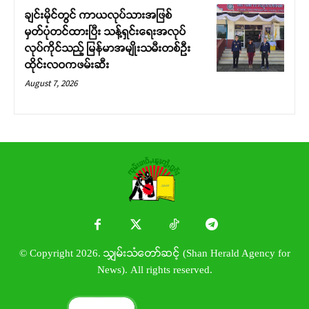
ချင်းမိုင်တွင် ကာယလုပ်သားအဖြစ်
မှတ်ပုံတင်ထားပြီး သန့်ရှင်းရေးအလုပ်
လုပ်ကိုင်သည့် မြန်မာအမျိုးသမီးတစ်ဦး
ထိုင်းလဝကဖမ်းဆီး
August 7, 2026
© Copyright 2026. သျှမ်းသံတော်ဆင့် (Shan Herald Agency for
News). All rights reserved.