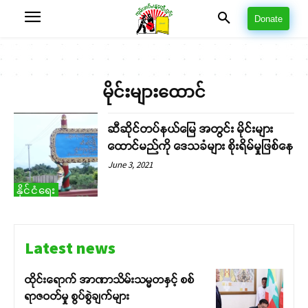
Donate
မိုင်းများထောင်
ဆီဆိုင်တပ်နယ်မြေ အတွင်း မိုင်းများ
ထောင်မည်ကို ဒေသခံများ စိုးရိမ်မှုဖြစ်နေ
June 3, 2021
နိုင်ငံရေး
Latest news
ထိုင်းရောက် အာဏာသိမ်းသမ္မတနှင့် စစ်
ရာဇဝတ်မှု စွပ်စွဲချက်များ