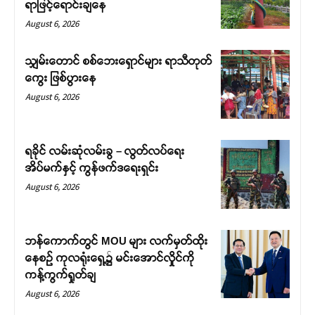
ရာဖြင့်ရောင်းချနေ
August 6, 2026
သျှမ်းတောင် စစ်ဘေးရှောင်များ ရာသီတုတ်
ကွေး ဖြစ်ပွားနေ
August 6, 2026
ရခိုင် လမ်းဆုံလမ်းခွ – လွတ်လပ်ရေး
အိပ်မက်နှင့် ကွန်ဖက်ဒရေးရှင်း
August 6, 2026
ဘန်ကောက်တွင် MOU များ လက်မှတ်ထိုး
နေစဉ် ကုလရုံးရှေ့၌ မင်းအောင်လှိုင်ကို
ကန့်ကွက်ရှုတ်ချ
August 6, 2026