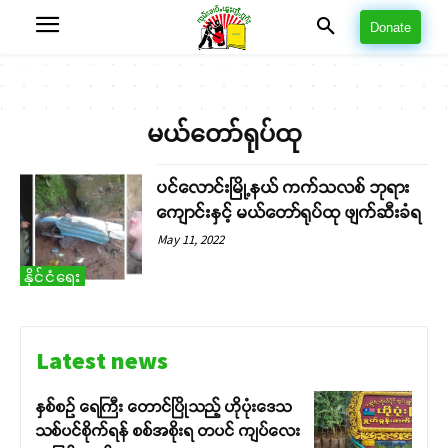
Donate
မယ်တော်ရုပ်ထု
ပင်လောင်းမြို့နယ် ကက်သလစ် ဘုရား
ကျောင်းနှင့် မယ်တော်ရုပ်ထု ဖျက်ဆီးခံရ
May 11, 2022
နိုင်ငံရေး
Latest news
နှစ်စဉ် ရေကြီး တောင်ပြိုသည့် ဟိုပုံးဒေသ
သစ်ပင်စိုက်ရန် စစ်အစိုးရ တပင် ကျပ်လေး