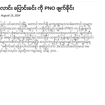
ောင်း ပြောင်းခင်း ကို PNO ဖျက်ခိုင်း
August 15, 2024
် ပင်လောင်းမြို့ တောင်ဘက်ရှိ ကျေးရွာဒေသခံတောင်သူများ
ျိုးထားသော ပြောင်းများကို ပအိုဝ်းပြည်သူ့စစ် (PNO) က ပြန်ဖျက်
ာင်း စုံစမ်းသိရသည်။ ယခုသြဂုတ်လပထမပတ်တွင် ဖျတ်ဆီး
ခဲ့ပြီး အရင်းနှီးများစွာဖြင့်ရင်းထားပြီး ယခုလို ပြန်ဖျတ်ရခြင်းကြောင်း
များကစိတ်ထိခိုက်ကြရပြီး သောကပူပြင်မှုများနှင့်ကြုံတွေ့နေရ
ယ် ။မ
ျင်ရင်လည်း သူတို့က ကျပ်ငွေ သိန်၂၀၀...