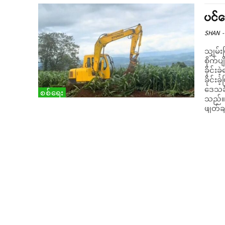
ပင်လ
SHAN
-
သျှမ်းပြည
စိုက်ပ
ခိုင်းခဲ့ကြေ
ခိုင်း
ဒေသခံ
စစ်ရေး
သည်။ "မစိုက်ခင်ပြောပါလားနော် ခုပြောင်းက အသီးသီးတော့မ
ဖျတ်ခ