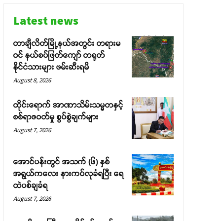
Latest news
တာချီလိတ်မြို့နယ်အတွင်း တရားမ
ဝင် နယ်စပ်ဖြတ်ကျော် တရုတ်
နိုင်ငံသားများ ဖမ်းဆီးရမိ
August 8, 2026
ထိုင်းရောက် အာဏာသိမ်းသမ္မတနှင့်
စစ်ရာဇဝတ်မှု စွပ်စွဲချက်များ
August 7, 2026
အောင်ပန်းတွင် အသက် (၆) နှစ်
အရွယ်ကလေး နားကပ်လုခံရပြီး ရေ
ထဲပစ်ချခံရ
August 7, 2026