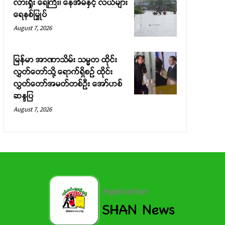
လားရှိုး ရေကြီး၊ နေအိမ်နှင့် လယ်များ
ရေနစ်မြှုပ်
August 7, 2026
မြန်မာ အာဏာသိမ်း သမ္မတ ထိုင်း
လွှတ်တော်သို့ ရောက်ရှိစဉ် ထိုင်း
လွှတ်တော်အမတ်တစ်ဦး အော်ဟစ်
ဆန္ဒပြ
August 7, 2026