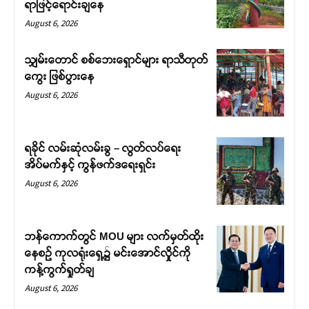
ရာဖြင့်ရောင်းချနေ
August 6, 2026
သျှမ်းတောင် စစ်ဘေးရှောင်များ ရာသီတုတ်
ကွေး ဖြစ်ပွားနေ
August 6, 2026
ရခိုင် လမ်းဆုံလမ်းခွ – လွတ်လပ်ရေး
အိပ်မက်နှင့် ကွန်ဖက်ဒရေးရှင်း
August 6, 2026
ဘန်ကောက်တွင် MOU များ လက်မှတ်ထိုး
နေစဉ် ကုလရုံးရှေ့၌ မင်းအောင်လှိုင်ကို
ကန့်ကွက်ရှုတ်ချ
August 6, 2026