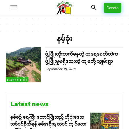
Donate
နမ့်ခုံး
ဖွံ့ဖြိုးတိုးတက်နေတဲ့ ကနေ့ခေတ်ထဲက
ဖွံ့ဖြိုးမှုမရှိသေးတဲ့ ကျမတို့ သျှမ်းရွာ
September 19, 2018
ဆောင်းပါး
Latest news
နှစ်စဉ် ရေကြီး တောင်ပြိုသည့် ဟိုပုံးဒေသ
သစ်ပင်စိုက်ရန် စစ်အစိုးရ တပင် ကျပ်လေး