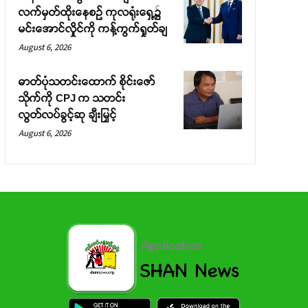
လက်မှတ်ထိုးနေစဉ် ကုလရုံးရှေ့၌
မင်းအောင်လှိုင်ကို ကန့်ကွက်ရှုတ်ချ
August 6, 2026
ဓာတ်ပုံသတင်းထောက် စိုင်းဇော်
သိုက်ကို CPJ က သတင်း
လွတ်လပ်ခွင့်ဆု ချီးမြှင့်
August 6, 2026