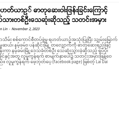
ရဟတ်ယာဥ် ဓာတုဆေးဝါးဖြန်းခြင်းကြောင့်
်သားတစ်ဦးသေဆုံးဆိုသည့် သတင်းအမှား
n Lin
-
November 2, 2023
ိမ်း စစ်ကောင်စီတပ်ဖွဲ့မှ ရဟတ်ယာဥ်အသုံးပြုပြီး သျှမ်းမြောက်
ဆယ်၊ နမ့်ခမ်း၊ ပန်ဆိုင်းမြို့ တလျှောက်ကို ဓာတုဆေးရည်ဖြင့်
်းကာ နမ့်ခမ်းမြို့ဒေသခံတစ်ဦး သေဆုံးသွားခဲ့ဆိုသည့် ရုပ်ပုံ၊
ုဖိုင်နှင့်အတူ လူမှုကွန်ရက် စာမျက်နှာပေါ်၌ သတင်းအမှားဖြန့်ဝေ
 page) ဖြစ်တဲ့ Lai Dai
.