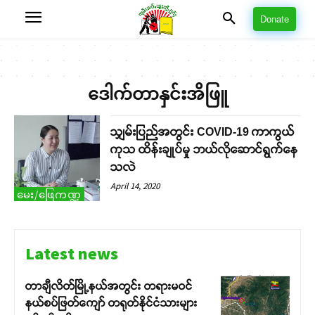
Donate
ဒေါက်တာနှင်းအိဖြူ
သျှမ်းပြည်အတွင်း COVID-19 ကာကွယ်
ကုသ ထိန်းချုပ်မှု ဘယ်လိုဆောင်ရွက်နေ
သလဲ
April 14, 2020
မေး/ဖြေကဏ္ဍ
Latest news
တာချီလိတ်မြို့နယ်အတွင်း တရားမဝင်
နယ်စပ်ဖြတ်ကျော် တရုတ်နိုင်ငံသားများ