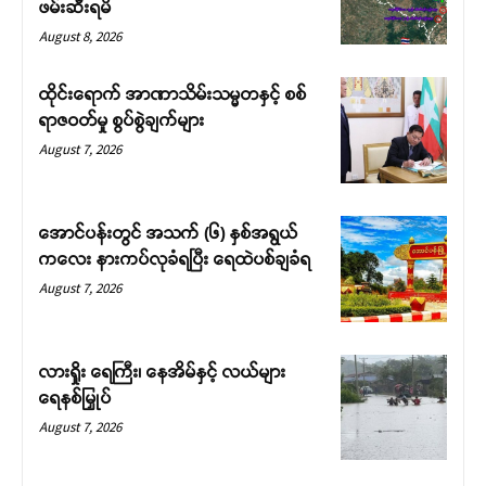
ဖမ်းဆီးရမိ
August 8, 2026
ထိုင်းရောက် အာဏာသိမ်းသမ္မတနှင့် စစ်
ရာဇဝတ်မှု စွပ်စွဲချက်များ
August 7, 2026
အောင်ပန်းတွင် အသက် (၆) နှစ်အရွယ်
ကလေး နားကပ်လုခံရပြီး ရေထဲပစ်ချခံရ
August 7, 2026
လားရှိုး ရေကြီး၊ နေအိမ်နှင့် လယ်များ
ရေနစ်မြှုပ်
August 7, 2026