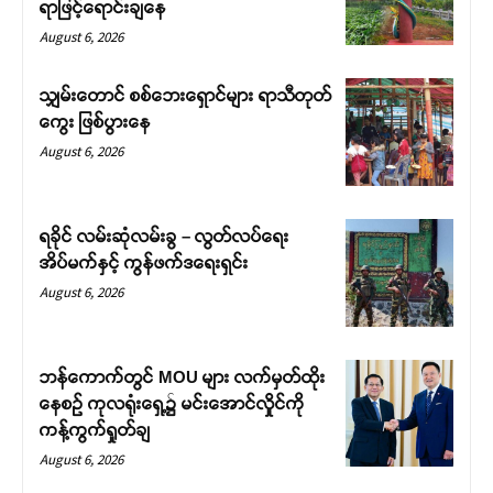
ရာဖြင့်ရောင်းချနေ
August 6, 2026
သျှမ်းတောင် စစ်ဘေးရှောင်များ ရာသီတုတ်
ကွေး ဖြစ်ပွားနေ
August 6, 2026
ရခိုင် လမ်းဆုံလမ်းခွ – လွတ်လပ်ရေး
အိပ်မက်နှင့် ကွန်ဖက်ဒရေးရှင်း
August 6, 2026
ဘန်ကောက်တွင် MOU များ လက်မှတ်ထိုး
နေစဉ် ကုလရုံးရှေ့၌ မင်းအောင်လှိုင်ကို
ကန့်ကွက်ရှုတ်ချ
August 6, 2026