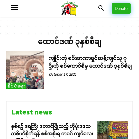
Donate
ထောင်ဒဏ် ၃နှစ်စီချ
ကျိုင်းတုံ စစ်အာဏာရှင်ဆန့်ကျင်သူ ၇
ဦးကို စစ်ကောင်စီမှ ထောင်ဒဏ် ၃နှစ်စီချ
October 17, 2021
နိုင်ငံရေး
Latest news
နှစ်စဉ် ရေကြီး တောင်ပြိုသည့် ဟိုပုံးဒေသ
သစ်ပင်စိုက်ရန် စစ်အစိုးရ တပင် ကျပ်လေး