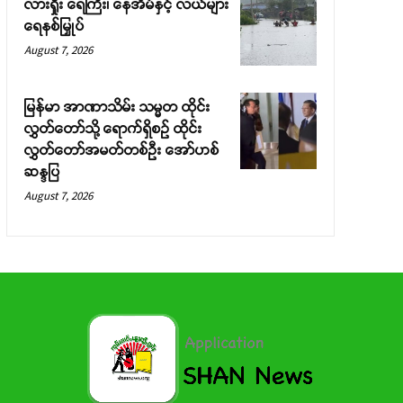
လားရှိုး ရေကြီး၊ နေအိမ်နှင့် လယ်များ
ရေနစ်မြှုပ်
August 7, 2026
မြန်မာ အာဏာသိမ်း သမ္မတ ထိုင်း
လွှတ်တော်သို့ ရောက်ရှိစဉ် ထိုင်း
လွှတ်တော်အမတ်တစ်ဦး အော်ဟစ်
ဆန္ဒပြ
August 7, 2026