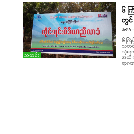
၆ ကြ
တွင
SHAN
-
၆ ကြိမ
သတင်း
သုံးရက်က
သတင်း
အထိ က
ရာဂဏန