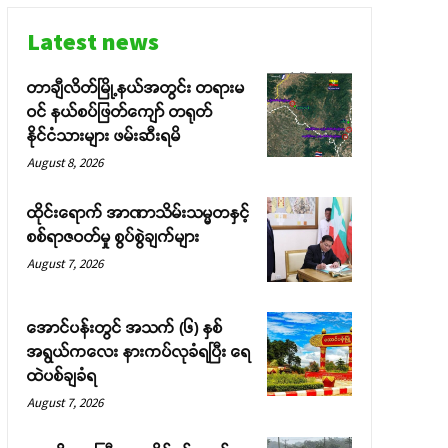
Latest news
တာချီလိတ်မြို့နယ်အတွင်း တရားမ
ဝင် နယ်စပ်ဖြတ်ကျော် တရုတ်
နိုင်ငံသားများ ဖမ်းဆီးရမိ
August 8, 2026
ထိုင်းရောက် အာဏာသိမ်းသမ္မတနှင့်
စစ်ရာဇဝတ်မှု စွပ်စွဲချက်များ
August 7, 2026
အောင်ပန်းတွင် အသက် (၆) နှစ်
အရွယ်ကလေး နားကပ်လုခံရပြီး ရေ
ထဲပစ်ချခံရ
August 7, 2026