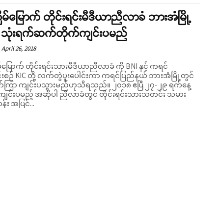
ိမ်မြောက် တိုင်းရင်းမီဒီယာညီလာခံ ဘားအံမြို့
် သုံးရက်ဆက်တိုက်ကျင်းပမည်
April 26, 2018
်မြောက် တိုင်းရင်းသားမီဒီယာညီလာခံ ကို BNI နှင့် ကရင်
စဉ် KIC တို့ လက်တွဲပူးပေါင်းကာ ကရင်ပြည်နယ် ဘားအံမြို့တွင်
ြာ ကျင်းပသွားမည်ဟုသိရသည်။ ၂၀၁၈ ဧပြီ ၂၇-၂၉ ရက်နေ့
ျင်းပမည့် အဆိုပါ ညီလာခံတွင် တိုင်းရင်းသားသတင်း သမား
်း အပြင်...