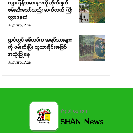
ကျားဖြန့်သမားများကို တိုက်ဖျက်
ဖမ်းဆီးသော်လည်း ဆက်လက် ကြီး
ထွားနေဆဲ
August 5, 2026
ရွာငံတွင် စစ်တပ်က အရပ်သားများ
ကို ဖမ်းဆီးပြီး လူသားဒိုင်းအဖြစ်
အသုံးပြုနေ
August 5, 2026