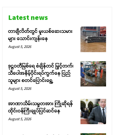
Latest news
တာချီလိတ်တွင် မူးယစ်ဆေးသမား
များ သောင်းကျန်းနေ
August 5, 2026
ဒုဋ္ဌဝတီမြစ်ရေ စံချိန်တင် မြှင့်တက်၊
သီပေါအနိမ့်ပိုင်းရပ်ကွက်နေ ပြည်
သူများ စတင်ပြောင်းရွှေ့
August 5, 2026
အာဏာသိမ်းသမ္မတအား ကြိုဆိုရန်
ထိုင်းဝန်ကြီးချုပ်ပြင်ဆင်နေ
August 5, 2026