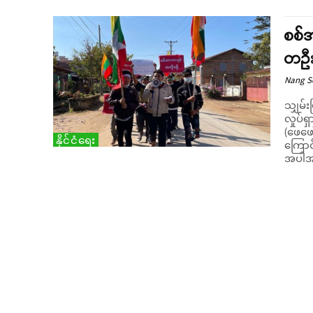
စစ်အ
တဦး
Nang 
သျှမ်း
လှုပ်
(ဖေဖေ
နိုင်ငံရေး
ကြောင်း စုံစမ်
အပါအဝင