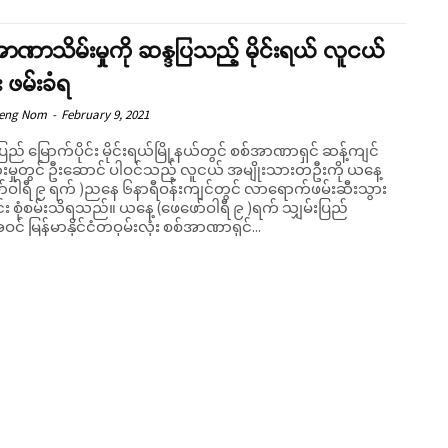
ာဏာသိမ်းမှုကို ဆန္ဒပြသည့် မိုင်းရယ် လူငယ်
 ဖမ်းခံရ
Seng Nom
-
February 9, 2021
ပြည် မြောက်ပိုင်း မိုင်းရယ်မြို့နယ်တွင် စစ်အာဏာရှင် ဆန့်ကျင်
ရှားမှုတွင် ဦးဆောင် ပါဝင်သည့် လူငယ် အမျိုးသားတဦးကို ယနေ့
ာ်ဝါရီ ၉ ရက် )ညနေ ၆နာရီဝန်းကျင်တွင် လာရောက်ဖမ်းဆီးသွား
Support SHAN
းသိရသည်။ ယနေ့ (ဖေဖော်ဝါရီ ၉ )ရက် သျှမ်းပြည်
် မြန်မာနိုင်ငံတဝှမ်းလုံး စစ်အာဏာရှင်...
Your support keeps our voice strong. Join us today and help create
a future where every story is heard, every voice counts, and justice
can thrive.
Donate Now