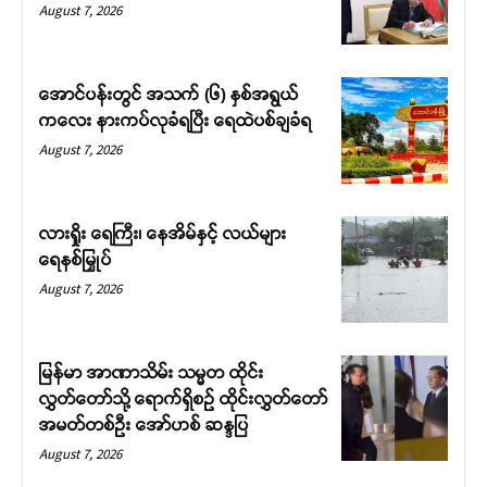
August 7, 2026
အောင်ပန်းတွင် အသက် (၆) နှစ်အရွယ်
ကလေး နားကပ်လုခံရပြီး ရေထဲပစ်ချခံရ
August 7, 2026
လားရှိုး ရေကြီး၊ နေအိမ်နှင့် လယ်များ
ရေနစ်မြှုပ်
August 7, 2026
မြန်မာ အာဏာသိမ်း သမ္မတ ထိုင်း
လွှတ်တော်သို့ ရောက်ရှိစဉ် ထိုင်းလွှတ်တော်
အမတ်တစ်ဦး အော်ဟစ် ဆန္ဒပြ
August 7, 2026