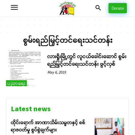
Donate
စွမ်းရည်မြှင့်တင်ရေးသင်တန်း
လားရှိုးမြို့တွင် လူငယ်ခေါင်းဆောင် စွမ်း
ရည်မြှင့်တင်ရေးသင်တန်း ဖွင့်လှစ်
May 6, 2019
ပညာရေး
Latest news
ထိုင်းရောက် အာဏာသိမ်းသမ္မတနှင့် စစ်
ရာဇဝတ်မှု စွပ်စွဲချက်များ