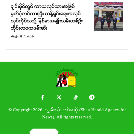
ချင်းမိုင်တွင် ကာယလုပ်သားအဖြစ်
မှတ်ပုံတင်ထားပြီး သန့်ရှင်းရေးအလုပ်
လုပ်ကိုင်သည့် မြန်မာအမျိုးသမီးတစ်ဦး
ထိုင်းလဝကဖမ်းဆီး
August 7, 2026
© Copyright 2026. သျှမ်းသံတော်ဆင့် (Shan Herald Agency for
News). All rights reserved.