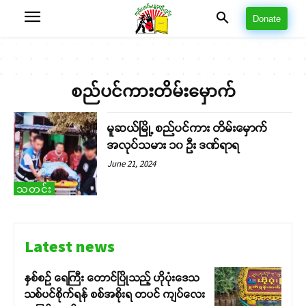
Donate
စည်ပင်ကားတိမ်းမှောက်
မူဆယ်မြို့ စည်ပင်ကား တိမ်းမှောက်
အလုပ်သမား ၁၀ ဦး ဒဏ်ရာရ
June 21, 2024
သတင်း
Latest news
နှစ်စဉ် ရေကြီး တောင်ပြိုသည့် ဟိုပုံးဒေသ
သစ်ပင်စိုက်ရန် စစ်အစိုးရ တပင် ကျပ်လေး