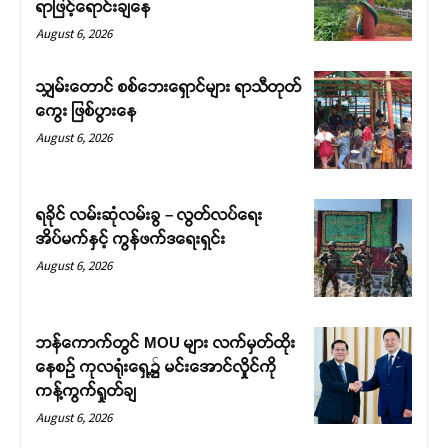
ရာဖြင့်ရောင်းချနေ
August 6, 2026
သျှမ်းတောင် စစ်ဘေးရှောင်များ ရာသီတုတ်
ကွေး ဖြစ်ပွားနေ
August 6, 2026
ရခိုင် လမ်းဆုံလမ်းခွ – လွတ်လပ်ရေး
အိပ်မက်နှင့် ကွန်ဖက်ဒရေးရှင်း
August 6, 2026
ဘန်ကောက်တွင် MOU များ လက်မှတ်ထိုး
နေစဉ် ကုလရုံးရှေ့၌ မင်းအောင်လှိုင်ကို
ကန့်ကွက်ရှုတ်ချ
August 6, 2026