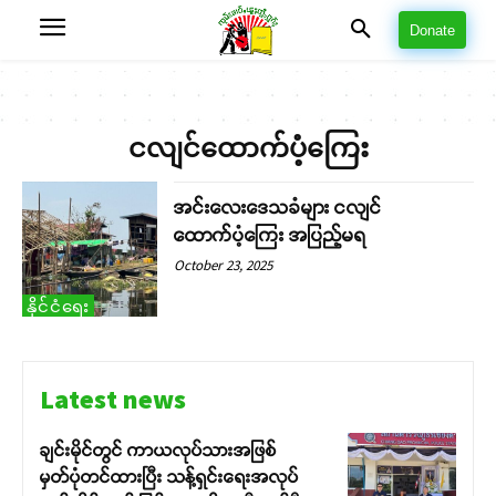
Donate
ငလျင်ထောက်ပံ့ကြေး
အင်းလေးဒေသခံများ ငလျင်
ထောက်ပံ့ကြေး အပြည့်မရ
October 23, 2025
နိုင်ငံရေး
Latest news
ချင်းမိုင်တွင် ကာယလုပ်သားအဖြစ်
မှတ်ပုံတင်ထားပြီး သန့်ရှင်းရေးအလုပ်