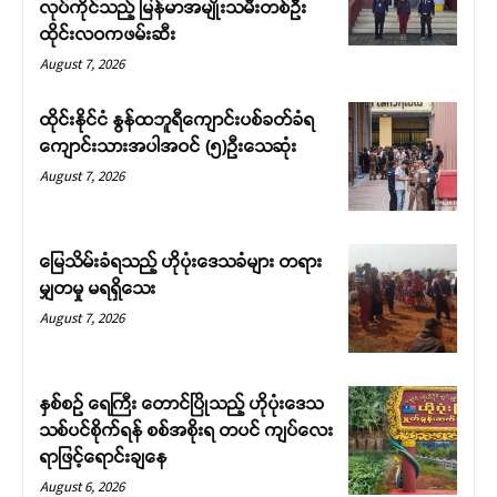
လုပ်ကိုင်သည့် မြန်မာအမျိုးသမီးတစ်ဦး
ထိုင်းလဝကဖမ်းဆီး
August 7, 2026
ထိုင်းနိုင်ငံ နွန်ထဘူရီကျောင်းပစ်ခတ်ခံရ
ကျောင်းသားအပါအဝင် (၅)ဉီးသေဆုံး
August 7, 2026
မြေသိမ်းခံရသည့် ဟိုပုံးဒေသခံများ တရား
မျှတမှု မရရှိသေး
August 7, 2026
နှစ်စဉ် ရေကြီး တောင်ပြိုသည့် ဟိုပုံးဒေသ
သစ်ပင်စိုက်ရန် စစ်အစိုးရ တပင် ကျပ်လေး
ရာဖြင့်ရောင်းချနေ
August 6, 2026