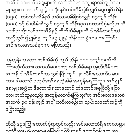
အဆိုပါ ထောက်ပံ့ငွေများကို သက်ဆိုင်ရာ ကျေးရွာအုပ်ချုပ်ရေး
မှူးများက တာဝန်ယူ ခွဲဝေပြီး နှစ်ထပ်အိမ်ဖြစ်လျှင် ငွေကျပ် သိန်း
(၁၅၀) ၊ တစ်ထပ်အိမ်နှင့် သစ်သားအိမ်ဖြစ်လျှင် ငွေကျပ် သိန်း
(၁၀၀) နှင့် ဝါးအိမ်ဆိုလျှင် ငွေကျပ် သိန်း(၄၀) ထောက်ပံ့မည်ဟု ဆို
သော်လည်း သစ်သားအိမ်နှင့် တိုက်အိမ်များကို ဝါးအိမ်စာရင်းထဲ
ထည့်သွင်း၍ ပျှမ်းမျှ ကျပ်ငွေ (၂၅) သိန်းသာ ခွဲဝေပေးကြောင်း
အင်းလေးဒေသခံများက ပြောသည်။
“အဲ့တုန်းကတော့ တစ်အိမ်ကို ကျပ် သိန်း ၁၀၀ ကျော်ရမယ်လို့
ကြားလိုက်တာ။ တကယ်ပေးတော့ သစ်အိမ်ရော အုတ်အိမ်ရော
အကုန် ဝါးအိမ်စာရင်းထဲ သွင်းပြီး ကျပ် ၂၅ သိန်းလောက်ပဲ ပေး
တာ။ ဒါတောင် ငလျင်ဒဏ်ခံရတဲ့အိမ် အကုန်မရကြဘူး။ အုပ်ချုပ်
ရေးမှူးအဖွဲ့က ဒီလောက်ရတာတောင် ကံကောင်းနေပြီလို့ ပြော
တာ၊ ဘယ်သူမှလည်း အတွန့်မတက်ရဲကြဘူး”ဟု အင်းလေးဒေသခံ
အသက် ၃၀ ဝန်းကျင် အမျိုးသမီးတစ်ဦးက သျှမ်းသံတော်ဆင့်ကို
ပြောသည်။
ထိုသို့ ငွေကြေးထောက်ပံ့ရာတွင်လည်း အင်းလေးထဲရှိ ကေလာရွာ၊
ပုလဲဦးရွာ၊ ဟဲယာရွာမ၊ မြောင်းဝကြီးရွာနှင့် ညောင်ဝန်းကျေးရွာ