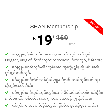
promotion
SHAN Membership
19
169
฿
฿
/mo
ၶဝ်ႈႁူမ်ႈ ႁဵၼ်းဢဝ်ၵၢၼ်ၶၢဝ်ႇ၊ ရေႊတီႊဢူဝ်ႊ၊ ထႆႇႁၢင်ႈ၊
Blogger, Vlog ထႆႇဝီႊတီႊဢူဝ်ႊ တတ်းတေႃႇ ႁဵတ်းဢွၵ်ႇ ပိုၼ်ၽႄႈ
ၶဝ်ႈႁူမ်ႈၵၢၼ်တူင်ႉၼိုင်ၸုမ်းၶၢဝ်ႇၽူႈတွႆႇႁွၵ်ႈ ၼႂ်းၶၵ်ႉၵၢၼ်
ပူၵ်းပွင်ၵၢၼ်သိုဝ်ႇ
ၶဝ်ႈႁူမ်ႈပၢင်လႅၵ်ႈလၢႆႈပိုၼ်ႉႁူႉပၢႆးႁၼ် ဢၼ်ၸုမ်းၶၢဝ်ႇၽူႈ
တွႆႇႁွၵ်ႈၸတ်းႁဵတ်း
ၶဝ်ႈႁူမ်ႈပၢင်ဢုပ်ႇဢူဝ်းတွင်ႈထၢမ် ၵဵဝ်ႇၵပ်းငဝ်းလၢႆးၵၢၼ်မိူင်း၊
ၵၢၼ်မၢၵ်ႈမီး၊ ပၢႆးမွၼ်း လႄႈ ႁူဝ်ၶေႃႈ ဢၼ်ၶႂ်ႈႁူႉၶႂ်ႈငိၼ်း။
လႆႈႁပ်ႉဢၢၼ်ႇ ၶၢဝ်ႇၶိုၵ်ႉတွၼ်း ပိူင်ပဵၼ်ဝူင်ႈလႂ်ဝူင်ႈ ၼၼ်ႉ။