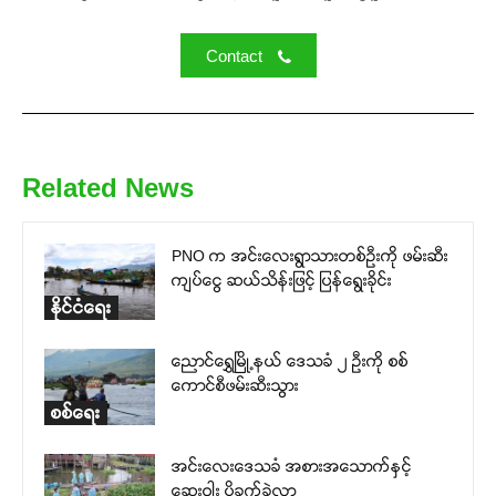
Contact
Related News
PNO က အင်းလေးရွာသားတစ်ဦးကို ဖမ်းဆီး
ကျပ်ငွေ ဆယ်သိန်းဖြင့် ပြန်ရွေးခိုင်း
နိုင်ငံရေး
ညောင်ရွှေမြို့နယ် ဒေသခံ ၂ ဦးကို စစ်
ကောင်စီဖမ်းဆီးသွား
စစ်ရေး
အင်းလေးဒေသခံ အစားအသောက်နှင့်
ဆေးဝါး ပိုခက်ခဲလာ