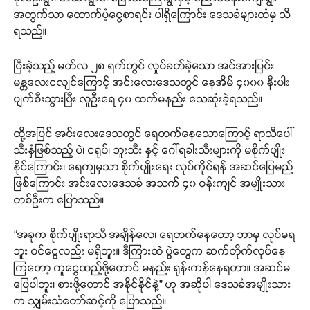
အတွက်သာ ထောက်ပံ့ငွေစာရင်း ပါရှိကြောင်း ဒေသခံများထံမှ သိ
ရသည်။
ပြီးခဲ့သည့် မတ်လ ၂၈ ရက်တွင် လှုပ်ခတ်ခဲ့သော အင်အားပြင်း
မန္တလေးငလျင်ကြောင့် အင်းလေးဒေသတွင် နေအိမ် ၄၀၀၀ နီးပါး
ပျက်စီးသွားပြီး လူဦးရေ ၄၀ ထက်မနည်း သေဆုံးခဲ့ရသည်။
ထို့အပြင် အင်းလေးဒေသတွင် ရေတက်နေသောကြောင့် ရာသီပေါ်
သီးနှံဖြစ်သည့် ပဲ၊ ငရုပ်၊ ဘူးသီး နှင့် ဂေါ်ရခါးသီးများကို မစိုက်ပျိုး
နိုင်ကြောင်း၊ ရေကျမှသာ စိုက်ပျိုးရေး လုပ်ကိုင်ရန် အဆင်ပြေမည်
ဖြစ်ကြောင်း အင်းလေးဒေသခံ အသက် ၄၀ ဝန်းကျင် အမျိုးသား
တစ်ဦးက ပြောသည်။
“အခုက စိုက်ပျိုးရာသီ အချိန်လေ၊ ရေတက်နေတော့ ဘာမှ လုပ်မရ
ဘူး ဝင်ငွေလည်း မရှိဘူး။ ဒီကြားထဲ ပွဲတွေက ဆက်တိုက်လုပ်နေ
ကြတော့ ကူငွေထည့်ဖို့တောင် မနည်း ရုန်းကန်နေရတာ။ အဆင်မ
ပြေပါဘူး၊ စားဖို့တောင် အနိုင်နိုင်နဲ့” ဟု အဆိုပါ ဒေသခံအမျိုးသား
က သျှမ်းသံတော်ဆင့်ကို ပြောသည်။