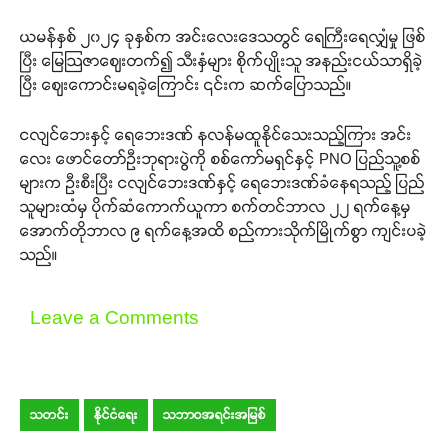
ယမန်နှစ် ၂၀၂၄ ခုနှစ်က အင်းလေးဒေသတွင် ရေကြီးရေလျှံမှု ဖြစ်
ပြီး မြေဩဇာဈေးတက်၍ သီးနှံများ စိုက်ပျိုးသူ အနည်းငယ်သာရှိခဲ့
ပြီး ဈေးကောင်းမရခဲ့ကြောင်း ၎င်းက ဆက်ပြောသည်။
ငလျင်ဘေးနှင့် ရေဘေးဒဏ် နလန်မထူနိုင်သေးသည့်ကြား အင်း
လေး ဖောင်တော်ဦးဘုရားပွဲကို စစ်ကော်မရှင်နှင့် PNO ပြည်သူ့စစ်
များက ဦးစီးပြီး ငလျင်ဘေးဒဏ်နှင့် ရေဘေးဒဏ်ခံနေရသည့် ပြည်
သူများထံမှ ပိုက်ဆံကောက်ယူကာ စက်တင်ဘာလ ၂၂ ရက်နေ့မှ
အောက်တိုဘာလ ၉ ရက်နေ့အထိ စည်ကားသိုက်မြိုက်စွာ ကျင်းပခဲ့
သည်။
Leave a Comments
သတင်း
နိုင်ငံရေး
သဘာဝအရင်းအမြစ်