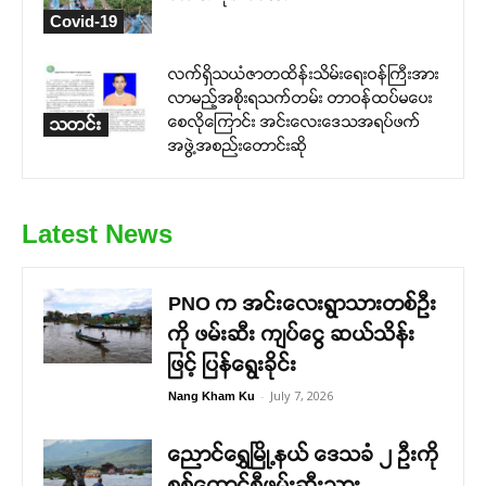
Covid-19
လက်ရှိသယံဇာတထိန်းသိမ်းရေးဝန်ကြီးအား
လာမည့်အစိုးရသက်တမ်း တာဝန်ထပ်မပေး
စေလိုကြောင်း အင်းလေးဒေသအရပ်ဖက်
သတင်း
အဖွဲ့အစည်းတောင်းဆို
Latest News
PNO က အင်းလေးရွာသားတစ်ဦး
ကို ဖမ်းဆီး ကျပ်ငွေ ဆယ်သိန်း
ဖြင့် ပြန်ရွေးခိုင်း
-
July 7, 2026
Nang Kham Ku
ညောင်ရွှေမြို့နယ် ဒေသခံ ၂ ဦးကို
စစ်ကောင်စီဖမ်းဆီးသွား