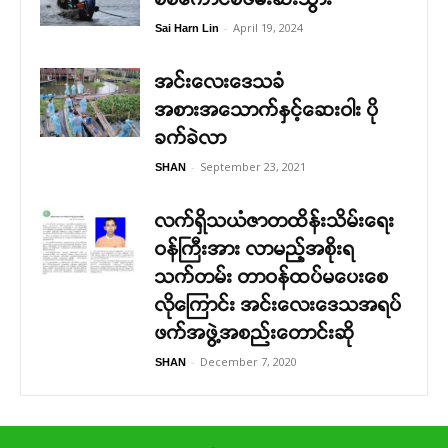
-
April 19, 2024
Sai Harn Lin
အင်းလေးဒေသခံ
အစားအသောက်နှင့်ဆေးဝါး ပို
ခက်ခဲလာ
-
September 23, 2021
SHAN
လက်ရှိသယံဇာတထိန်းသိမ်းရေး
ဝန်ကြီးအား လာမည့်အစိုးရ
သက်တမ်း တာဝန်ထပ်မပေးစေ
လိုကြောင်း အင်းလေးဒေသအရပ်
ဖက်အဖွဲ့အစည်းတောင်းဆို
-
December 7, 2020
SHAN