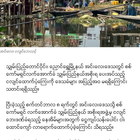
အင်းလေး ငလျင်ဘေးသင့်
သျှမ်းပြည်တောင်ပိုင်း၊ ညောင်ရွှေမြို့နယ် အင်းလေးဒေသတွင် စစ်
ကော်မရှင်လက်အောက်ခံ သျှမ်းပြည်နယ်အစိုးရ ပေးအပ်သည့်
ငလျင်ထောက်ပံ့ကြေးကို ဒေသခံများ အပြည့်အဝ မရရှိကြောင်း
သတင်းရရှိသည်။
ပြီးခဲ့သည့် စက်တင်ဘာလ ၈ ရက်တွင် အင်းလေးဒေသသို့ စစ်
ကော်မရှင် လက်အောက်ခံ သျှမ်းပြည်နယ် အစိုးရအဖွဲ့မှ ငလျင်
ဘေးဒဏ်ခံရသည့် နေအိမ်များအတွက် ငွေကျပ်သန်းပေါင်း ငါး
ထောင်ကျော် လာရောက်ထောက်ပံ့ခဲ့ကြောင်း သိရသည်။