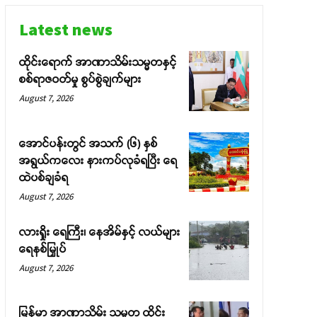
Latest news
ထိုင်းရောက် အာဏာသိမ်းသမ္မတနှင့်
စစ်ရာဇဝတ်မှု စွပ်စွဲချက်များ
August 7, 2026
အောင်ပန်းတွင် အသက် (၆) နှစ်
အရွယ်ကလေး နားကပ်လုခံရပြီး ရေ
ထဲပစ်ချခံရ
August 7, 2026
လားရှိုး ရေကြီး၊ နေအိမ်နှင့် လယ်များ
ရေနစ်မြှုပ်
August 7, 2026
မြန်မာ အာဏာသိမ်း သမ္မတ ထိုင်း