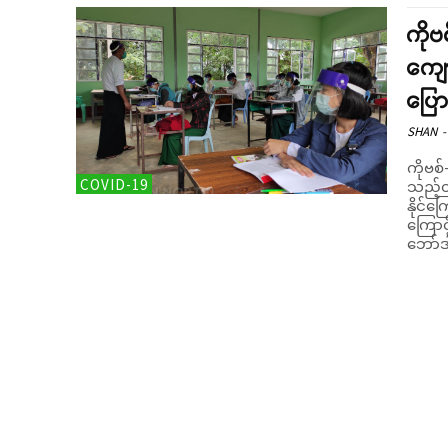
ကိုဗ
ကျေ
ပြောင
SHAN
-
ကိုဗစ်
COVID-19
သည့်တ
နိုင်ကြ
ကြောင
ဘော်ဒါ