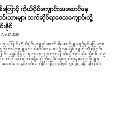
စ်ကြောင့် ကိုယ်ပိုင်ကျောင်း၊အဆောင်နေ
ာင်းသားများ သက်ဆိုင်ရာဒေသကျောင်းသို့
်းနိုင်
July 22, 2020
-၁၉ ကြောင့် ကိုယ်ပိုင်ကျောင်း၊ဘော်ဒါဆောင်များ ဖွင့်ခွင့်မပြုသေး
ွက် ကလေးများ သက်ဆိုင်ရာ ဒေသရှိ အခြေခံကျာင်းသို့ ပြောင်း
ောင်း သျှမ်းပြည် ပညာရေး ဌာန က ပြောဆိုလိုက်သည်။ ကိုဗစ် - ၁၉
့် ဘော်ဒါဆောင်ထားရှိမည့် ကိုယ်ပိုင်အထက်တန်းကျောင်းများ
ဆောင်များ နှင့် ပတ်သက်ပြီး ပြန်လည်ဖွင့်လှစ်ခွင့် မပြုကြောင်း...