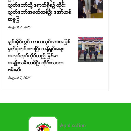
လွှတ်တော်သို့ ရောက်ရှိစဉ် ထိုင်း
လွှတ်တော်အမတ်တစ်ဦး အော်ဟစ်
ဆန္ဒပြ
August 7, 2026
ချင်းမိုင်တွင် ကာယလုပ်သားအဖြစ်
မှတ်ပုံတင်ထားပြီး သန့်ရှင်းရေး
အလုပ်လုပ်ကိုင်သည့် မြန်မာ
အမျိုးသမီးတစ်ဦး ထိုင်းလဝက
ဖမ်းဆီး
August 7, 2026