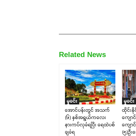
Related News
မှုခင်း
မှုခင်း
အောင်ပန်းတွင် အသက်
ထိုင်းနိ
(၆) နှစ်အရွယ်ကလေး
ကျောင်
နားကပ်လုခံရပြီး ရေထဲပစ်
ကျောင
ချခံရ
(၅)ဉီး