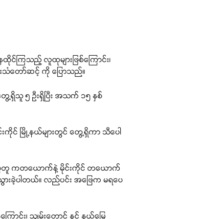
်နေထိုင်ကြသည့် လူထုများဖြစ်ကြောင်း၊
ှမ်းသံတော်ဆင့် ကို ပြောသည်။
ရှိသူ ၅ ဦးရှိပြီး အသက် ၁၅ နှစ်
ုင်းကိုင် မြို့နယ်များတွင် တွေ့ရှိကာ သီပေါ
နမ္မတူ ကတယောက်နဲ့ မိုင်းကိုင် တယောက်
လွန်သွားခဲ့ပါတယ်။ လည်ပင်း အဖြေက မရပေ
ြောင်း၊ သျှမ်းတောင် နှင့် နယ်မြေ