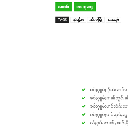
သတင်း
အထွေထွေ
TAGS
ဆုံဆို့နာ
သီပေါမြို့
သေဆုံး
ၶဝ်ႈႁူမ်ႈ ႁဵၼ်းဢဝ်ၵၢ
ၶဝ်ႈႁူမ်ႈၵၢၼ်တူင်ႉၼိုင
ၶဝ်ႈႁူမ်ႈပၢင်လႅၵ်ႈလၢ
ၶဝ်ႈႁူမ်ႈပၢင်ဢုပ်ႇဢူဝ
လႆႈႁပ်ႉဢၢၼ်ႇ ၶၢဝ်ႇၶိုၵ