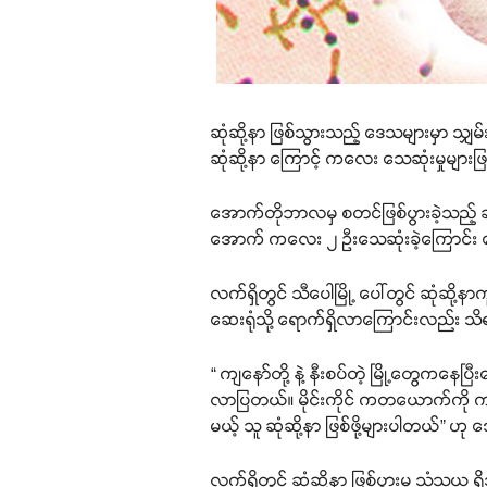
ဆုံဆို့နာ ဖြစ်သွားသည့် ဒေသများမှာ သျှမ
ဆုံဆို့နာ ကြောင့် ကလေး သေဆုံးမှုများဖ
အောက်တိုဘာလမှ စတင်ဖြစ်ပွားခဲ့သည့် ဆ
အောက် ကလေး ၂ ဦးသေဆုံးခဲ့ကြောင်း 
လက်ရှိတွင် သီပေါမြို့ ပေါ်တွင် ဆုံဆို့နာကူ
ဆေးရုံသို့ ရောက်ရှိလာကြောင်းလည်း သ
“ ကျနော်တို့ နဲ့ နီးစပ်တဲ့ မြို့တွေက
လာပြတယ်။ မိုင်းကိုင် ကတယောက်ကို ကျန
မယ့် သူ ဆုံဆို့နာ ဖြစ်ဖို့များပါတယ်” ဟ
လက်ရှိတွင် ဆုံဆို့နာ ဖြစ်ပွားမှု သံသယ