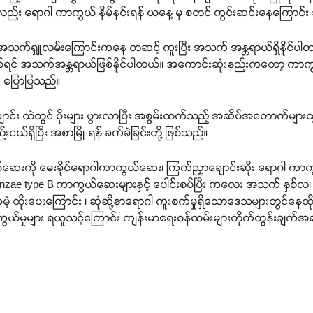
ုလည်း ရောဂါ ကာကွယ် နှိမ်နင်းရန် ယနေ့ မှ စတင် ကွင်းဆင်းနေကြောင်
ါ။ အသက်ရှူလမ်းကြောင်းကနေ တဆင့် ကူးပြီး အသက် အန္တရာယ်ရှိနိုင်ပ
ရင် အသက်အန္တရာယ်ဖြစ်နိုင်ပါတယ်။ အကောင်းဆုံးနည်းကတော့ ကာကွယ်ဆ
က ပြောပြသည်။
ောင်း ထဲတွင် ပိုးများ ပွားလာပြီး အစွမ်းထက်သည့် အဆိပ်အတောက်များထ
းငယ်ရှိပြီး အစာမြို ရန် ခက်ခဲခြင်းတို့ ဖြစ်သည်။
ကာကွယ်ဆေးကို မေးခိုင်ရောဂါကာကွယ်ဆေး၊ ကြက်ညှာချောင်းဆိုး ရောဂါ
luenzae type B ကာကွယ်ဆေးများနှင့် ပေါင်းစပ်ပြီး ကလေး အသက် နှစ်
့ ထိုးပေးကြောင်း ၊ ဆုံဆို့နာရောဂါ ကူးစက်မှုရှိသောဒေသများတွင်နေထ
ွယ်မှုများ ရယူသင့်ကြောင်း ကျန်းမာရေးဝန်ထမ်းများတိုက်တွန်းချက