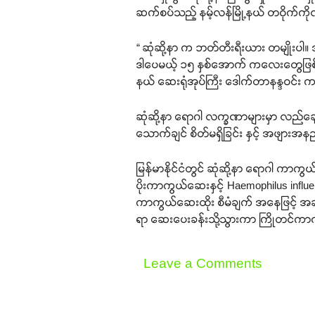
ဆက်စပ်သည့် နမ့်လန်မြို့နယ် တဝိုက်ကိ
“ ဆုံဆို့နာ က ဘတ်တီးရီးယား တမျိုးပ
ဒါပေမယ့် ၁၅ နှစ်အောက် ကလေးတွေဖြစ်
နယ် ဆေးရုံအုပ်ကြီး ဒေါက်တာနန္ဒဝင်း 
ဆုံဆို့နာ ရောဂါ လက္ခဏာများမှာ လည်ချ
သောက်ချင် စိတ်မရှိခြင်း နှင့် အဖျားအနည်
မြန်မာနိုင်ငံတွင် ဆုံဆို့နာ ရောဂါ 
ပိုးကာကွယ်ဆေးနှင့် Haemophilus inf
ကာကွယ်ဆေးထိုး စီမံချက် အနေဖြင့် အခမဲ
ရာ ဆေးပေးခန်းသို့သွားကာ ကြိုတင်ကာက
Leave a Comments