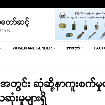
သံတော်ဆင့်
SHAN
WOMEN AND GENDER
အာဘော်
FACT
အတွင်း ဆုံဆို့နာကူးစက်မှု
းမှုများရှိ