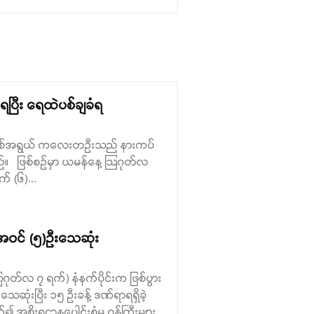
ပြီး ရေထဲပစ်ချခံရ
(၆)နှစ်အရွယ် ကလေးတဉီးသည် နားကပ်
ည်။ ဖြစ်စဉ်မှာ ယမန်နေ့ ဩဂုတ်လ
် (၆)...
ါအဝင် (၅)ဉီးသေဆုံး
သြဂုတ်လ ၇ ရက်) နံနက်ပိုင်းက ဖြစ်ပွား
ဆုံးပြီး ၁၅ ဦးခန့် ဒဏ်ရာရရှိခဲ့
အစိုးရဌာနပေါင်းစုံမှ ဝန်ကြီးများ