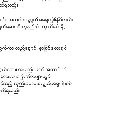
း သိရသည်။
ါတယ်။ အသက်အရွွယ် မရွေးဖြစ်နိုင်တယ်။
ေးထိုးတဲ့နည်းပါ” ဟု သီပေါမြို့
ွက်ကာ လည်ချောင်း နာခြင်း၊ စားချင်
 ကာကွယ်ဆေး၊ အသည်းရောင် အသာဝါ ဘီ
လ၊ လေးလ ၊ခြောက်လများတွင်
ိုင်သည့် လူကြီးခလေးအရွယ်မရွေး နီးစပ်
်အရသိရသည်။