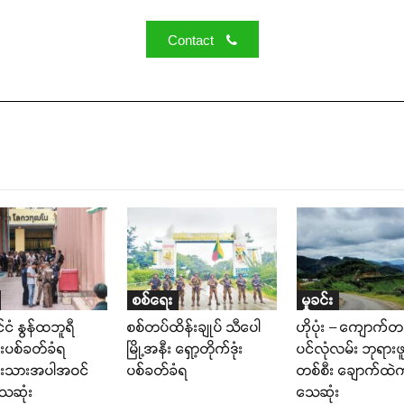
Contact
စစ်ရေး
မှုခင်း
ုင်ငံ နွန်ထဘူရီ
စစ်တပ်ထိန်းချုပ် သီပေါ
ဟိုပုံး – ကျောက်တ
းပစ်ခတ်ခံရ
မြို့အနီး ရှော့တိုက်ဒုံး
ပင်လုံလမ်း ဘုရားဖ
်းသားအပါအဝင်
ပစ်ခတ်ခံရ
တစ်စီး ချောက်ထဲက
သေဆုံး
သေဆုံး