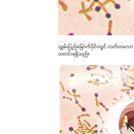
သျှမ်းပြည်မြောက်ပိုင်းတွင် လတ်တလော ဆု
သတင်းရရှိသည်။