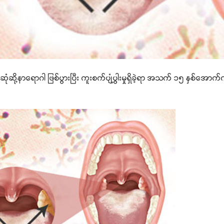
ံဆို့နာရောဂါ ဖြစ်ပွားပြီး ကူးစက်ပျံ့ပွါးမှုရှိခဲ့ရာ အသက် ၁၅ နှစ်အေ