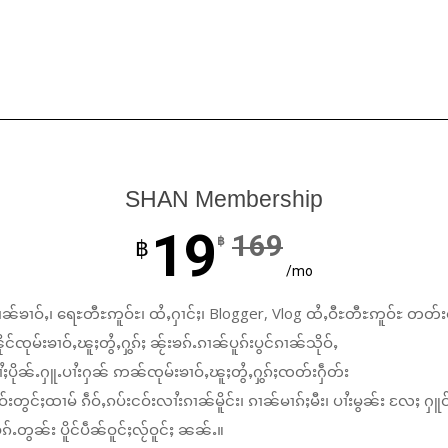
SHAN Membership
19
169
฿
฿
/mo
ၼ်ၶၢဝ်ႇ၊ ရေႊတီႊဢူဝ်ႊ၊ ထႆႇႁၢင်ႈ၊ Blogger, Vlog ထႆႇဝီႊတီႊဢူဝ်ႊ တတ်း
်ၸုမ်းၶၢဝ်ႇၽူႈတွႆႇႁွၵ်ႈ ၼႂ်းၶၵ်ႉၵၢၼ်ပူၵ်းပွင်ၵၢၼ်သိုဝ်ႇ
ႆႈပိုၼ်ႉႁူႉပၢႆးႁၼ် ဢၼ်ၸုမ်းၶၢဝ်ႇၽူႈတွႆႇႁွၵ်ႈၸတ်းႁဵတ်း
်းတွင်ႈထၢမ် ၵဵဝ်ႇၵပ်းငဝ်းလၢႆးၵၢၼ်မိူင်း၊ ၵၢၼ်မၢၵ်ႈမီး၊ ပၢႆးမွၼ်း လႄႈ ႁူဝ
်ႉတွၼ်း ပိူင်ပဵၼ်ဝူင်ႈလႂ်ဝူင်ႈ ၼၼ်ႉ။