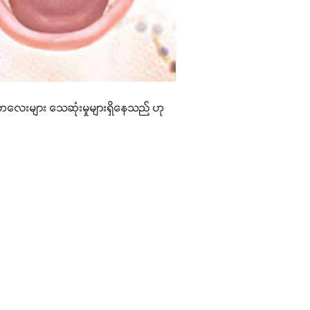
ာက်ကလေးများ သေဆုံးမှုများရှိနေသည် ဟု