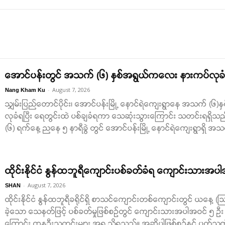
အောင်ပန်းတွင် အသက် (၆) နှစ်အရွယ်ကလေး နားကပ်လုခံရ
-
August 7, 2026
Nang Kham Ku
သျှမ်းပြည်တောင်ပိုင်း၊ အောင်ပန်းမြို့ နောင်ရဲကျေးရွာနေ အသက် 
လုခံရပြီး ရေတွင်းထဲ ပစ်ချခံရကာ သေဆုံးသွားကြောင်း သတင်းရရှိသ
(၆) ရက်နေ့ ညနေ ၅ နာရီခွဲ တွင် အောင်ပန်းမြို့ နောင်ရဲကျေးရွာရှိ အသက
ထိုင်းနိုင်ငံ နွန်ထဘူရီကျောင်းပစ်ခတ်ခံရ ကျောင်းသားအပ
-
August 7, 2026
SHAN
ထိုင်းနိုင်ငံ နွန်ထဘူရီခရိုင်ရှိ စာသင်ကျောင်းတစ်ကျောင်းတွင် ယနေ့ (
ခဲ့သော သေနတ်ဖြင့် ပစ်ခတ်မှုဖြစ်စဉ်တွင် ကျောင်းသားအပါအဝင် ၅ ဦး သေ
ကြောင်း ကနဦးသတင်းများ အရ သိရသည်။ အဆိုပါဖြစ်စဉ်နှင့် ပတ်သက်၍ 