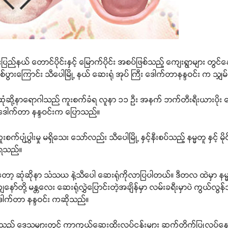
်းပြည်နယ် တောင်ပိုင်းနှင့် မြောက်ပိုင်း အစပ်ဖြစ်သည့် ကျေးရွာများ တွင
ြစ်ပွားကြောင်း သီပေါမြို့ နယ် ဆေးရုံ အုပ် ကြီး ဒေါက်တာနန္ဒဝင်း က သျ
ုံဆို့နာရောဂါသည် ကူးစက်ခံရ လူနာ ၁၁ ဦး အနက် ဘက်တီးရီးယားပိုး တွေ့
ဒေါက်တာ နန္ဒဝင်းက ပြောသည်။
းစက်ပျံ့ပွါးမှု မရှိသေး သော်လည်း သီပေါမြို့ နှင့်နီးစပ်သည့် နမ္မတူ နှင့် မိ
ိရသည်။
နေပြီးတော့ ဆုံဆိုနာ သံသယ နဲ့သီပေါ ဆေးရုံကိုလာပြပါတယ်။ ဒီတလ ထဲမှာ 
ော်တို့ မန္တလေး ဆေးရုံလွှဲပြောင်းတဲ့အချိန်မှာ လမ်းခရီးမှာပဲ ကွယ်
ု ဒေါက်တာ နန္ဒဝင်း ကဆိုသည်။
 ရှိသည့် ဒေသများတွင် ကာကွယ်ဆေးထိုးလုပ်ငန်းများ ဆက်တိုက်ပြုလုပ်နေက