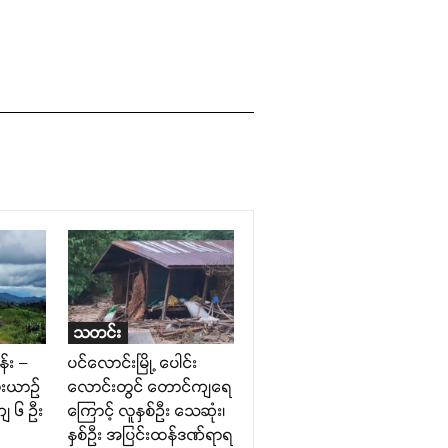
သတင်း
န်း –
ပင်လောင်းမြို့ ပေါင်း
ူးယာဉ်
လောင်းတွင် တောင်ကျရေ
ျ ၆ ဦး
ကြောင့် လူနှစ်ဦး သေဆုံး၊
နှစ်ဦး အပြင်းထန်ဒဏ်ရာရ