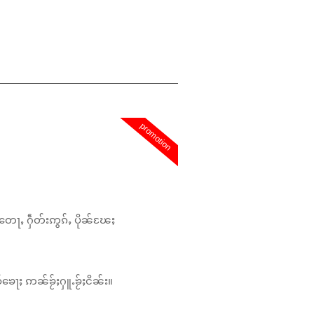
promotion
တေႃႇ ႁဵတ်းဢွၵ်ႇ ပိုၼ်ၽႄႈ
်ၶေႃႈ ဢၼ်ၶႂ်ႈႁူႉၶႂ်ႈငိၼ်း။