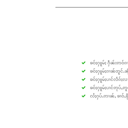
ၶဝ်ႈႁူမ်ႈ ႁဵၼ်းဢဝ်ၵၢ
ၶဝ်ႈႁူမ်ႈၵၢၼ်တူင်ႉၼိုင
ၶဝ်ႈႁူမ်ႈပၢင်လႅၵ်ႈလၢ
ၶဝ်ႈႁူမ်ႈပၢင်ဢုပ်ႇဢူဝ
လႆႈႁပ်ႉဢၢၼ်ႇ ၶၢဝ်ႇၶိုၵ