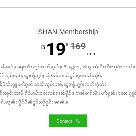
SHAN Membership
19
169
฿
฿
/mo
ၼ်ၶၢဝ်ႇ၊ ရေႊတီႊဢူဝ်ႊ၊ ထႆႇႁၢင်ႈ၊ Blogger, Vlog ထႆႇဝီႊတီႊဢူဝ်ႊ တတ်း
်ၸုမ်းၶၢဝ်ႇၽူႈတွႆႇႁွၵ်ႈ ၼႂ်းၶၵ်ႉၵၢၼ်ပူၵ်းပွင်ၵၢၼ်သိုဝ်ႇ
ႆႈပိုၼ်ႉႁူႉပၢႆးႁၼ် ဢၼ်ၸုမ်းၶၢဝ်ႇၽူႈတွႆႇႁွၵ်ႈၸတ်းႁဵတ်း
်းတွင်ႈထၢမ် ၵဵဝ်ႇၵပ်းငဝ်းလၢႆးၵၢၼ်မိူင်း၊ ၵၢၼ်မၢၵ်ႈမီး၊ ပၢႆးမွၼ်း လႄႈ ႁူဝ
်ႉတွၼ်း ပိူင်ပဵၼ်ဝူင်ႈလႂ်ဝူင်ႈ ၼၼ်ႉ။
Contact