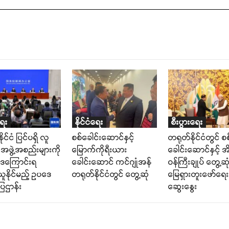
ရေး
နိုင်ငံရေး
စီးပွားရေး
ုင်ငံ ပြင်ပရှိ လူ
စစ်ခေါင်းဆောင်နှင့်
တရုတ်နိုင်ငံတွင် စစ
လ်၊ အဖွဲ့အစည်းများကို
မြောက်ကိုရီးယား
ခေါင်းဆောင်နှင့် အိ
ဒေကြောင်းရ
ခေါင်းဆောင် ကင်ဂျုံအန်
ဝန်ကြီးချုပ် တွေ့ဆုံ
နိုင်မည့် ဥပဒေ
တရုတ်နိုင်ငံတွင် တွေ့ဆုံ
မြေရှားတူးဖော်ရေး
ြဌာန်း
ဆွေးနွေး