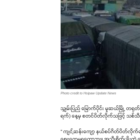
Photo credit to Hsipaw Update News
သျှမ်းပြည် မြောက်ပိုင်း မူဆယ်မြို့ တ
ရက်) နေ့မှ စတင်ပိတ်လိုက်သဖြင့် သစ်သ
“ ကျင့်ဆန်းကျော့ နယ်စပ်ဂိတ်ပိတ်လိ
စျေးတွေမရတော့ဘူး။ အသီးစိုက်ပျိုးတဲ့