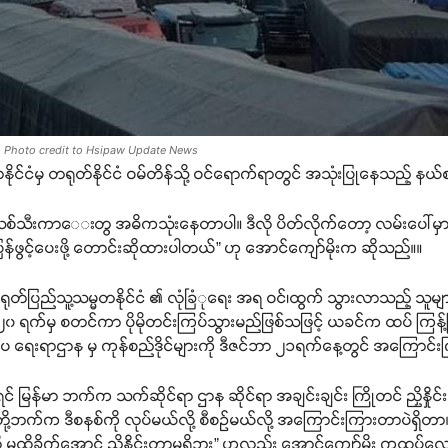
Photo credit to Hsipaw Update News
ိုင်ငံမှ တရုတ်နိုင်ငံ ဝမ်တိန်သို့ ဝင်ရောက်ရာတွင် အသုံးပြုနေသည့် န
သစ်သီးကာေးတွ အဓိကသုံးနေတာပါ။ ဒီလို ပိတ်လိုက်တော့ လမ်းပေါ်မှာ
ြန်ဖွင့်ပေးဖို့ တောင်းဆိုထားပါတယ်” ဟု အောင်ကျော်မိုးက ဆိုသည်။။
ုတ်ပြည်သူ့သမ္မတနိုင်ငံ ၏ လုံခြံုရေး အရ ဝင်၊ထွက် သွားလာသည့် သူမျ
၂၀ ရက်မှ စတင်ကာ ပိုမိုတင်းကြပ်သွားမည်ဖြစ်သဖြင့် ယခင်က ထပ် ကြန့်ကြာ
ပြည်ပ ရေးရာဌာန မှ ကုန်စည်ဒိုင်များကို ဒီဇင်ဘာ ၂၁ရက်နေ့တွင် အကြောင်း
ြန်မာ ဘက်က သက်ဆိုင်ရာ ဌာန ဆိုင်ရာ အချင်းချင်း ကြိုတင် ညှိနှိုင်
။သူတို့ဘက်က ဒီစနစ်ကို လုပ်မယ်လို့ စီစဉ်မယ်လို့ အကြောင်းကြားတာပဲရှိတ
်လို မထိခိုက်အောင် ညှိနှိုင်းတာမရှိဘူး” ဟုလည်း အောင်ကျော်မိုး ကထပ်