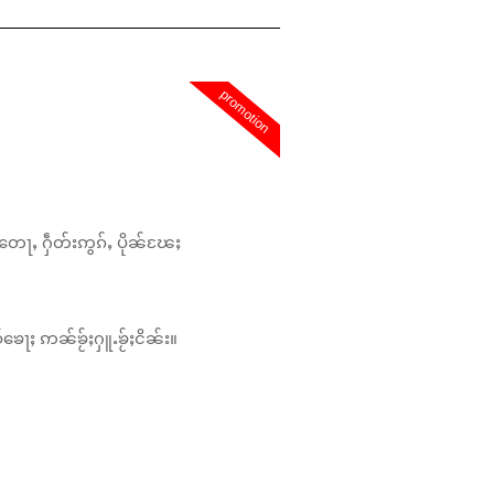
promotion
တေႃႇ ႁဵတ်းဢွၵ်ႇ ပိုၼ်ၽႄႈ
်ၶေႃႈ ဢၼ်ၶႂ်ႈႁူႉၶႂ်ႈငိၼ်း။