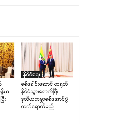
နိုင်ငံရေး
်
စစ်ခေါင်းဆောင် တရုတ်
န္ဒိယ
နိုင်ငံသွားရောက်ပြီး
ပြီး
ဒုတိယကမ္ဘာစစ်အောင်ပွဲ
တက်ရောက်မည်