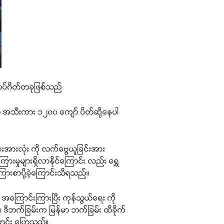
ယ်စပ်ဂိတ်တခုဖြစ်သည်
 အသီးကား ၁၂၀၀ ကျော် ပိတ်ဆို့နေပါ
ားအားလုံး ကို လက်ဗွေယူခြင်းအား
းမှုများရှိလာနိုင်ကြောင်း လည်း ရွှေ
ကြားစာပို့ခဲ့ကြောင်းသိရသည်။
း အကြောင်းကြားပြီး ကုန်သွယ်ရေး ကို
ာ။ ဒီဘက်ခြမ်းက မြန်မာ ဘက်ခြမ်း ထိခိုက်
လောင်း ပြောသည်။