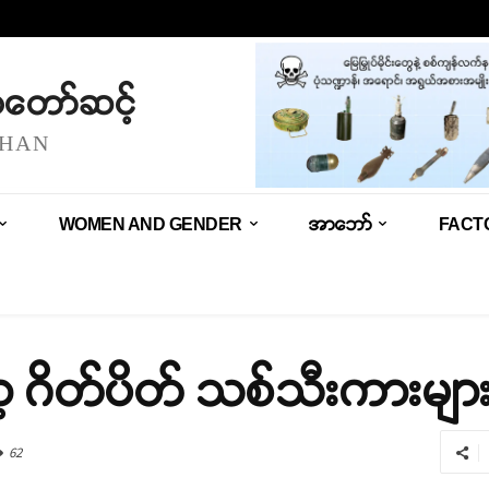
သံတော်ဆင့်
SHAN
WOMEN AND GENDER
အာဘော်
FACT
့ ဂိတ်ပိတ် သစ်သီးကားမျာ
62