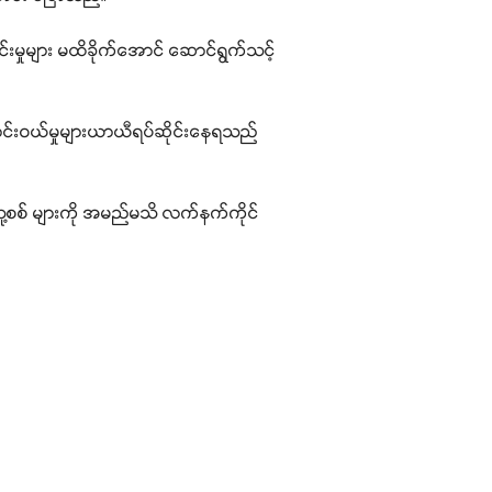
င်းမှုများ မထိခိုက်အောင် ဆောင်ရွက်သင့်
ောင်းဝယ်မှုများယာယီရပ်ဆိုင်းနေရသည်
သူ့စစ် များကို အမည်မသိ လက်နက်ကိုင်