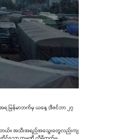
ရေး အရ မြန်မာဘက်မှ ယနေ့ (ဒီဇင်ဘာ ၂၇
ုတ်ကုန်တယ်။ အသီးအရည်အသွေးတွေလည်းကျ
ဆိုင်သော ကုမ္ပဏီ လီမီတက်မှ