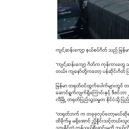
ကျင့်ဆန်းကျော့ နယ်စပ်ဂိတ် သည် မြန်မာန
“ကျင့်ဆန်းကျော့ ဂိတ်က ကုန်ကားတွေ 
တယ်။ ကျနော်တို့ကတော့ ပန်ဆိုင်းဂိတ် ပ
မြန်မာ တရုတ်ဝင်ထွက်ပေါက်များတွင် တရ
ဆောင်ရွက်လျက်ရှိကြောင်းနှင့် ဒီဇင်ဘာ 
လီမြို့ တရုတ်ပြည်သူ့သမ္မတ နိုင်ငံသို့ 
“တရုတ်ဘက် က တခုခုလုပ်တော့မယ်ဆိုရင် မ
ထိခိုက်မှု မရှိအောင် ညှိနှိုင်းသင့်တယ်
သွားနိုင်တဲ့ ကုန်သွယ်စီးဆင်းမှုကို ဘယ