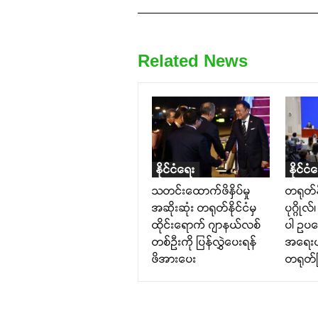
Related News
နိုင်ငံရေး
နိုင်ငံ
သတင်းထောက်ဖိနှိပ်မှု
တရုတ်နိ
အဆိုးဆုံး တရုတ်နိုင်ငံမှ
ပုဂ္ဂို
ထိုင်းရောက် ဂျာနယ်လစ်
ပါ ဥပ
တစ်ဦးကို ပြန်လွှဲပေးရန်
အရေးယူ
ဖိအားပေး
တရုတ်ပ