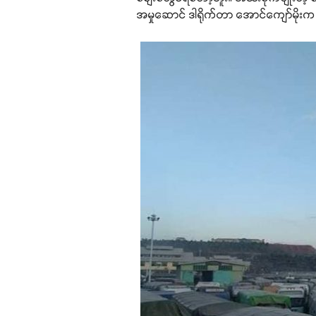
အမှုဆောင် ဒါရိုက်တာ အောင်ကျော်မိုး