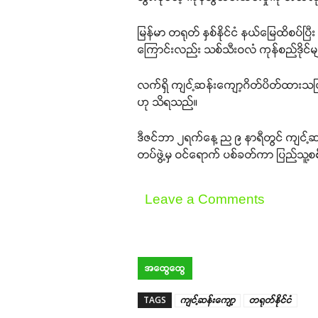
မြန်မာ တရုတ် နှစ်နိုင်ငံ နယ်မြေထိစပ်ပ
ကြောင်းလည်း သစ်သီးဝလံ ကုန်စည်ဒိုင
လက်ရှိ ကျင့်ဆန်းကျော့ဂိတ်ပိတ်ထားသဖြင
ဟု သိရသည်။
ဒီဇင်ဘာ ၂ရက်နေ့ ည ၉ နာရီတွင် ကျင့်ဆ
တပ်ဖွဲ့မှ ဝင်ရောက် ပစ်ခတ်ကာ ပြည်သူ့စ
Leave a Comments
အထွေထွေ
TAGS
ကျင့်ဆန်းကျော့
တရုတ်နိုင်ငံ