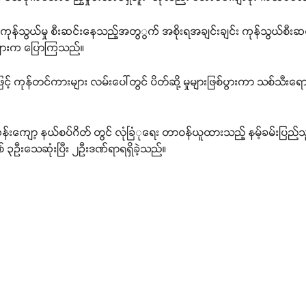
ြီး ကုန်သွယ်မှု စီးဆင်းနေသည့်အတွွက် အစိုးရအချင်းချင်း ကုန်သွယ်စီးဆ
်များက ပြောကြသည်။
့် ကုန်တင်ကားများ လမ်းပေါ်တွင် ပိတ်ဆို့ မှုများဖြစ်ပွားကာ သစ်သီးရ
န်းကျော့ နယ်စပ်ဂိတ် တွင် လုံခြံုရေး တာဝန်ယူထားသည့် နမ့်ခမ်းပြည်
စ် ၃ဦးသေဆုံးပြီး ၂ဦးဒဏ်ရာရရှိခဲ့သည်။