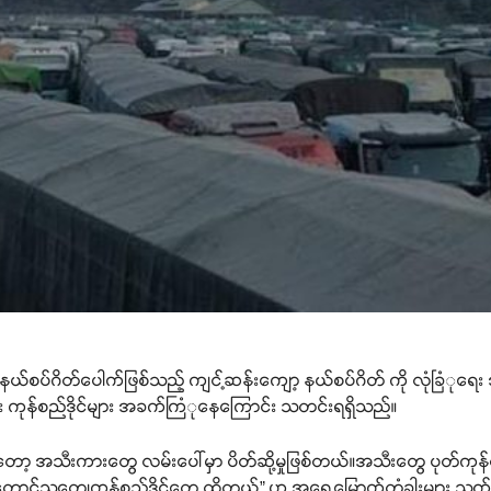
ရုတ်နယ်စပ်ဂိတ်ပေါက်ဖြစ်သည့် ကျင့်ဆန်းကျော့ နယ်စပ်ဂိတ် ကို လုံခြံု
ီး ကုန်စည်ဒိုင်များ အခက်ကြံုနေကြောင်း သတင်းရရှိသည်။
ုက်တော့ အသီးကားတွေ လမ်းပေါ်မှာ ပိတ်ဆို့မှုဖြစ်တယ်။အသီးတွေ ပ
 တောင်သူတွေ၊ကုန်စည်ဒိုင်တွေ ထိတယ်” ဟု အရှေ့မြောက်တံခါးများ သက်