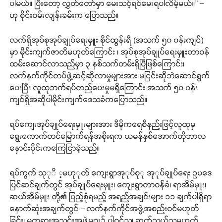
ပါမယ်။ ပြီးတော့ လွှတ်တော်မှာ မေးသင့်ရင်မေးရပါလိမ့်မယ်။” –
ဟု စိုင်းဝမ်းလျန်းခမ်းက ပြောသည်။
လက်ရှိအုပ်စုအုပ်ချုပ်ရေးမှူး စိုင်ထွန်းရီ (အသက် ၅၀ ၀န်းကျင်)
မှာ မိုင်းကျက်ဇာတိမဟုတ်ကြောင်း ၊ အုပ်စုအုပ်ချုပ်ရေးမှူးတာဝန်
ထမ်းဆောင်လာသည်မှာ ၃ နှစ်သက်တမ်းရှိပြီဖြစ်ကြောင်း၊
လက်နက်ကိုင်တပ်ဖွဲ့ဆင့်ဆိုလာမှုများအား မငြင်းဆိုဘဲဆောင်ရွက်
ပေးပြီး လူထုဘက်ရပ်တည်ပေးမှုမရှိကြောင်း အသက် ၅၀ ၀န်း
ကျင်ရှိအဆိုပါမိုင်းကျက်ဒေသခံကပြောသည်။
ရပ်ကျေးအုပ်ချုပ်ရေးမှူးများအား ဒီမိုကရေစီနည်းဖြင့်လူထုမှ
ရွေးကောက်တင်မြောက်ရန်အစိုးရက ယမန်နှစ်အောက်တိုဘာလ
နှောင်းပိုင်းကကြေငြာခဲ့သည်။
ရပ်ကွက် သုုိ ့မဟုုတ် ကျေးရွာအုုပ်စုု အုုပ်ချုပ်ရေး ဥပဒေ
ပြင်ဆင်ချက်တွင် အုပ်ချုပ်ရေးမှူး၊ ကျေးရွာတာဝန်ခံ၊ ရာအိမ်မှူး၊
ဆယ်အိမ်မှူး တို့၏ ပြည့်စုံရမည့် အရည်အချင်းများ ၁၁ ချက်ပါရှိရာ
နောက်ဆုံးအချက်တွင် – လက်နက်ကိုင်အဖွဲ့အစည်းဝင်မဟုတ်
ခြင်း၊ မတရားအသင်းအဖွဲ့များ၌ ပါဝင်သူ၊ ဆက်သွယ်သူမဟုတ်