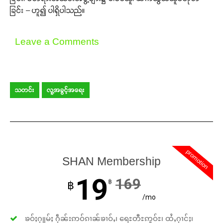
ခြင်း – ဟူ၍ ပါရှိပါသည်။
Leave a Comments
သတင်း
လူ့အခွင့်အရေး
promotion
SHAN Membership
19
169
฿
฿
/mo
ၶဝ်ႈႁူမ်ႈ ႁဵၼ်းဢဝ်ၵၢၼ်ၶၢဝ်ႇ၊ ရေႊတီႊဢူဝ်ႊ၊ ထႆႇႁၢင်ႈ၊