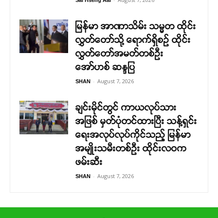
မြန်မာ အာဏာသိမ်း သမ္မတ ထိုင်း
လွှတ်တော်သို့ ရောက်ရှိစဉ် ထိုင်း
လွှတ်တော်အမတ်တစ်ဦး
အော်ဟစ် ဆန္ဒပြ
-
August 7, 2026
SHAN
ချင်းမိုင်တွင် ကာယလုပ်သား
အဖြစ် မှတ်ပုံတင်ထားပြီး သန့်ရှင်း
ရေးအလုပ်လုပ်ကိုင်သည့် မြန်မာ
အမျိုးသမီးတစ်ဦး ထိုင်းလဝက
ဖမ်းဆီး
-
August 7, 2026
SHAN