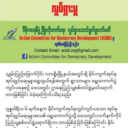
သျှမ်းပြည်မြောက်ပိုင်း လားရှိုးမြို့နယ်အတွင်းရှိ မိုင်းကျက်အုပ်စု
အုပ်ချုပ်ရေးမှူးရွေးချယ်ရန်အတွက် ရွာသားများ ရွေးကောက်ပွဲ
ကျင်းပနေစဉ် ဒေသတွင်း ဌာနေပြည်သူ့စစ်တပ်ဖွဲ့မှဝင်ရောက်
တားမြစ်ခြင်း ခံခဲ့ရကြောင်းသိရသည်။
ဂျန္နဝါရီလ ၆ ရက်နေ့က မိုင်းကျက်အုပ်စုတွင်ကျင်းပသော အုပ်စု
အုပ်ချုပ်ရေးမှူးအသစ် ရွေးကောက်ပွဲသို့ ဒေသတွင်းလက်နက်ကိုင်
ပြည်သူ့စစ်တပ်ဖွဲ့ရောက်ရှိကာ တားမြစ်ခဲ့ခြင်းဖြစ်ကြောင်း မိုင်း