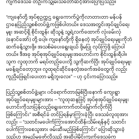
ကျက်ဒေသခံ တဦးကသျှမ်းသံတော်ဆင့်အားပြောပြသည်။
“ကျနော်တို့ အုပ်စုဥက္ကဌ ရွေးကောက်ပွဲကိုလာတားတာ မန်ပန်
ဌာနေပြည်သူ့စစ်တပ်ဖွဲ့ကဖြစ်ပါတယ်။ ဒေသအတွင်းအုပ်ချုပ်ရေး
မှူး အဆင့်ရှိ စိုင်းထွန်း ဆိုသူနဲ့ သူ့ရဲ့လက်ထောက် လုံးခမ်းလုံ
(နောင်အော်) တို့ ပေါ့။ ကျနော်တို့ကို ရှိနေတဲ့ အုပ်ချုပ်ရေးမှူးကိုဘဲ
ဆက်ခန့်သွားဖို့။ အသစ်မဲပေးရွေးချယ် ဖို့မပြု လုပ်ကြဖို့ ပြောပါ
တယ်။ ဒီအခု အုပ်စုအုပ်ချုပ်ရေးမှူးအဟောင်းက စိုင်းထွန်းရီပါ။
သူက လူထုဘက် မရပ်တည်ပေးလို့ သူ့ကိုဆက်ပြီး အုပ်ချုပ်ရေးမှူး
မခန့်ချင်တော့ဘူး။ လူထုရင်ဆိုင်နေတဲ့အခက်အခဲတွေကို လည်း
ကူညီဖြေရှင်းပေးတာ မရှိဘူးလေ။” – ဟု ၄င်းကပြောသည်။
ပြည်သူ့စစ်တပ်ဖွဲ့များ ၀င်ရောက်တားမြစ်ပြီးနောက် ကျေးရွာ
အုပ်ချုပ်ရေးမှူးများအား – “လူထုဆန္ဒဖြင့် အုပ်စုအုပ်ချုပ်ရေးမှူး
ဟောင်းကိုသာပြန်လည်ရွေးကောက်တင်မြှောက်လိုက်ပြီ
ဖြစ်ကြောင်း” အစီရင်ခံ တင်ပြရန်မှာကြားခဲ့ပြီး ဒေသခံလူထုအား
လည်း – “သတင်းမပေါက်ကြားအောင်ထိန်းသိမ်းရန်နှင့် သတင်း
ပေါက်ကြားစေသူအား ဖမ်းဆီးမည်ဖြစ်ကြောင်း” ပြောဆိုသွားခဲ့
သည်ဟု အမည်မဖော်လိုသည့် အဆိုပါမိုင်းကျက်ဒေသခံက