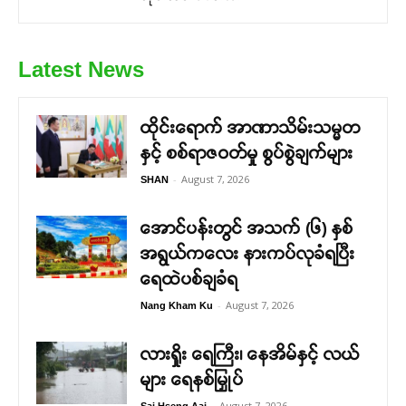
Latest News
ထိုင်းရောက် အာဏာသိမ်းသမ္မတ
နှင့် စစ်ရာဇဝတ်မှု စွပ်စွဲချက်များ
-
August 7, 2026
SHAN
အောင်ပန်းတွင် အသက် (၆) နှစ်
အရွယ်ကလေး နားကပ်လုခံရပြီး
ရေထဲပစ်ချခံရ
-
August 7, 2026
Nang Kham Ku
လားရှိုး ရေကြီး၊ နေအိမ်နှင့် လယ်
များ ရေနစ်မြှုပ်
-
August 7, 2026
Sai Hseng Aai