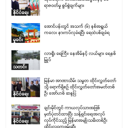
ရာဇဝတ်မှု စွပ်စွဲချက်များ
နိုင်ငံရေး
အောင်ပန်းတွင် အသက် (၆) နှစ်အရွယ်
ကလေး နားကပ်လုခံရပြီး ရေထဲပစ်ချခံရ
မှုခင်း
လားရှိုး ရေကြီး၊ နေအိမ်နှင့် လယ်များ ရေနစ်
မြှုပ်
သတင်း
မြန်မာ အာဏာသိမ်း သမ္မတ ထိုင်းလွှတ်တော်
သို့ ရောက်ရှိစဉ် ထိုင်းလွှတ်တော်အမတ်တစ်
ဦး အော်ဟစ် ဆန္ဒပြ
နိုင်ငံရေး
ချင်းမိုင်တွင် ကာယလုပ်သားအဖြစ်
မှတ်ပုံတင်ထားပြီး သန့်ရှင်းရေးအလုပ်
လုပ်ကိုင်သည့် မြန်မာအမျိုးသမီးတစ်ဦး
နိုင်ငံရေး
ထိုင်းလဝကဖမ်းဆီး