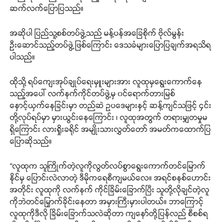
ဆက်လက်ပြောပြသည်။
အဆိုပါ ပြည်သူ့စစ်တပ်ဖွဲ့သည် မန့်ပန်အခြေစိုက် ဗိုလ်မွန်း
ဦးဆောင်သည့်တပ်ဖွဲ့ဖြစ်ကြောင်း ဒေသခံများပြောပြချက်အရသိရ
ပါသည်။
ထိုသို့ ရပ်ကျေးအုပ်ချုပ်ရေးမှူးများအား လူထုမှရွေးကောက်နေ
သည့်အပေါ် လက်နက်ကိုင်တပ်ဖွဲ့မှ ၀င်ရောက်တားမြစ်
နှောင့်ယှက်နေခြင်းမှာ တည်ဆဲ ဥပဒေများနှင့် ဆန့်ကျင်သဖြင့် ၄င်း
တို့လုပ်ရပ်မှာ မှားယွင်းနေကြောင်း ၊ လူထုအတွက် တရားမျှတမှုမ
ရှိကြောင်း လားရှိုးခရိုင် အမျိုးသားလွှတ်တော် အမတ်ကထောက်ပြ
ပြောဆိုသည်။
“လူထုက သူကြိုက်တဲ့လူကိုလွတ်လပ်စွာရွေးကောက်တင်မြောက်
နိုင်မှ ပြောင်းလဲလာတဲ့ ဒီမိုကရေစီကျမယ်လေ။ အရင်စနစ်ဟောင်း
အတိုင်း လူထုကို လက်နက် ကိုင်ခြိမ်းခြောက်ပြီး သူတို့လိုချင်တဲ့လူ
ကိုဘဲတင်မြှောက်ခိုင်းနေတာ အမှားကြီးမှားပါတယ်။ ဘာကြောင့်
လူထုကိုဒီလို ခြိမ်းခြောက်သလဲဆိုတာ ကျနော်တို့ပြန်လည် စီစစ်ရ