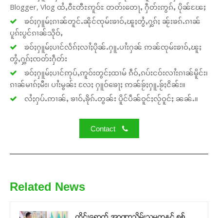
Blogger, Vlog ထႆႇဝီႊတီႊဢူဝ်ႊ တတ်းတေႃႇ ႁဵတ်းဢွၵ်ႇ ပိုၼ်ၽႄႈ
ၶဝ်ႈႁူမ်ႈၵၢၼ်တူင်ႉၼိုင်ၸုမ်းၶၢဝ်ႇၽူႈတွႆႇႁွၵ်ႈ ၼႂ်းၶၵ်ႉၵၢၼ်
ပူၵ်းပွင်ၵၢၼ်သိုဝ်ႇ
ၶဝ်ႈႁူမ်ႈပၢင်လႅၵ်ႈလၢႆႈပိုၼ်ႉႁူႉပၢႆးႁၼ် ဢၼ်ၸုမ်းၶၢဝ်ႇၽူႈ
တွႆႇႁွၵ်ႈၸတ်းႁဵတ်း
ၶဝ်ႈႁူမ်ႈပၢင်ဢုပ်ႇဢူဝ်းတွင်ႈထၢမ် ၵဵဝ်ႇၵပ်းငဝ်းလၢႆးၵၢၼ်မိူင်း၊
ၵၢၼ်မၢၵ်ႈမီး၊ ပၢႆးမွၼ်း လႄႈ ႁူဝ်ၶေႃႈ ဢၼ်ၶႂ်ႈႁူႉၶႂ်ႈငိၼ်း။
လႆႈႁပ်ႉဢၢၼ်ႇ ၶၢဝ်ႇၶိုၵ်ႉတွၼ်း ပိူင်ပဵၼ်ဝူင်ႈလႂ်ဝူင်ႈ ၼၼ်ႉ။
Contact
Related News
ထိုင်းရောက် အာဏာသိမ်းသမ္မတနှင့် စစ်