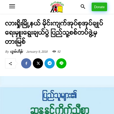
Donate
လားရှိုးမြို့နယ် မိုင်းကျက်အုပ်စုအုပ်ချုပ်
ရေးမှူးရွေးချယ်ပွဲ ပြည်သူ့စစ်တပ်ဖွဲ့မှ
တားမြစ်
January 9, 2018
92
By
ဟွမ်ဟိန်း