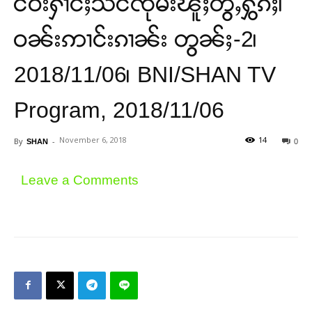
ငဝ်းႁၢင်ႈသဵင်ၸုမ်းၽူႈတွႆႇႁွၵ်ႈ၊
ဝၼ်းဢၢင်းၵၢၼ်း တွၼ်ႈ-2၊
2018/11/06၊ BNI/SHAN TV
Program, 2018/11/06
November 6, 2018
14
By
-
SHAN
0
Leave a Comments