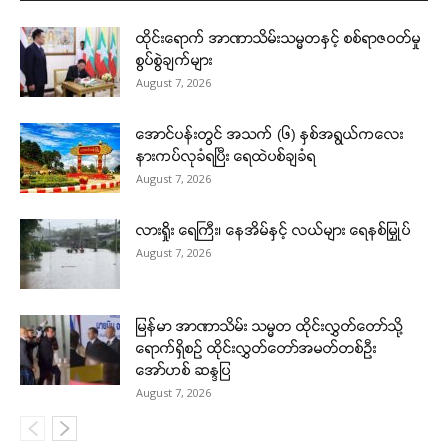
ထိုင်းရောက် အာဏာသိမ်းသမ္မတနှင့် စစ်ရာဇဝတ်မှု
စွပ်စွဲချက်များ
August 7, 2026
အောင်ပန်းတွင် အသက် (၆) နှစ်အရွယ်ကလေး
နားကပ်လုခံရပြီး ရေထဲပစ်ချခံရ
August 7, 2026
လားရှိုး ရေကြီး၊ နေအိမ်နှင့် လယ်များ ရေနစ်မြှုပ်
August 7, 2026
မြန်မာ အာဏာသိမ်း သမ္မတ ထိုင်းလွှတ်တော်သို့
ရောက်ရှိစဉ် ထိုင်းလွှတ်တော်အမတ်တစ်ဦး
အော်ဟစ် ဆန္ဒပြ
August 7, 2026