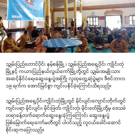
သျှမ်းပြည်တောင်ပိုင်း နမ့်စန်မြို့ ၊ သျှမ်းပြည်အရှေ့ပိုင်း ကျိုင်းတုံ
မြို့နှင့် ကယားပြည်နယ်လွယ်ကော်မြို့တို့တွင် သျှမ်းအမျိုးသား
အဆင့်နိုင်ငံရေးဆွေးနွေးပွဲအကြို လူထုတွေ့ဆုံပွဲများ ဒီဇင်ဘာလ
၁၉ ရက်က အောင်မြင်စွာ ကျင်းပနိုင်ခဲ့ကြောင်းသိရသည်။
သျှမ်းပြည်အရှေ့ပိုင်းကျိုင်းတုံမြို့တွင် မိုင်းပျင်းကျောင်းတိုက်တွင်
ကျင်းပရာ မိုင်းပျင်း၊ မိုင်းဖြတ်၊ ကျိုင်းတုံ၊ မိုင်းခတ်မြို့တို့မှ ဒေသခံ
တရာခန့်တက်ရောက်ဆွေးနွေးခဲ့ကြကြောင်း ဆွေးနွေးပွဲ
ဖြစ်မြောက်ရေးကော်မတီတွင် ပါ၀င်သည့် လူငယ်ခေါင်းဆောင်
စိုင်းဆုကပြောသည်။