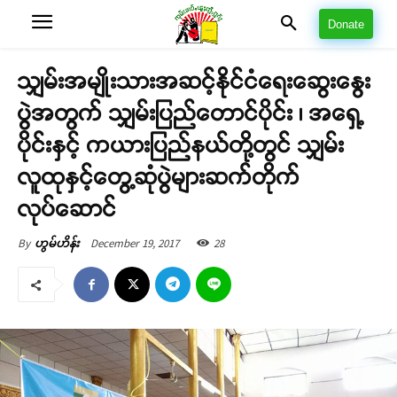
Donate
သျှမ်းအမျိုးသားအဆင့်နိုင်ငံရေးဆွေးနွေး
ပွဲအတွက် သျှမ်းပြည်တောင်ပိုင်း ၊ အရှေ့
ပိုင်းနှင့် ကယားပြည်နယ်တို့တွင် သျှမ်း
လူထုနှင့်တွေ့ဆုံပွဲများဆက်တိုက်
လုပ်ဆောင်
December 19, 2017
28
By
ဟွမ်ဟိန်း