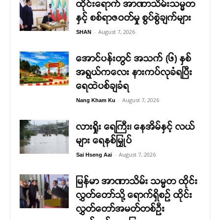
ထိုင်းရောက် အာဏာသိမ်းသမ္မတ
နှင့် စစ်ရာဇဝတ်မှု စွပ်စွဲချက်များ
-
August 7, 2026
SHAN
အောင်ပန်းတွင် အသက် (၆) နှစ်
အရွယ်ကလေး နားကပ်လုခံရပြီး
ရေထဲပစ်ချခံရ
-
August 7, 2026
Nang Kham Ku
လားရှိုး ရေကြီး၊ နေအိမ်နှင့် လယ်
များ ရေနစ်မြှုပ်
-
August 7, 2026
Sai Hseng Aai
မြန်မာ အာဏာသိမ်း သမ္မတ ထိုင်း
လွှတ်တော်သို့ ရောက်ရှိစဉ် ထိုင်း
လွှတ်တော်အမတ်တစ်ဦး