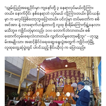
“သျှမ်းပြည်အရှေ့ပိုင်းမှာ ကျနော်တို့ ၃ နေရာလုပ်မယ်လို့ကြား
တယ်။ နောက်ပိုင်း နှစ်နေရာဘဲ လုပ်မယ် လို့ကြားတယ်။ မိုင်းယန်း
မှာ က မလုပ်ဖြစ်တော့ဘူးပြောတယ်။ ပင်လုံမှာ တပ်မတော်က စစ်
အင်အား နဲ့ လာရောက်ဟန့်တားလို့ လူထု စိုးရိမ်ကြောက့်ရွံ့နေလား
မသိဘူး။ ကျိုင်းတုံမှာလည်း ၁၀၀ လောက်ဘဲလာတယ်။ စစ်
ထောက်လှမ်းရေးလဲလာတယ်။ လွတ်လပ်မှုတော့မရှိဘူး” – ဟုသျှ
မ်းအမျိုးသား အဆင့်နိုင်ငံရေးဆွေးနွေးပွဲအတွက် ကျိုင်းတုံမြို့
လူထုတွေ့ဆုံပွဲတွင် ပါ၀င်သည့် စိုင်းယီ့လုံ က ပြောသည်။