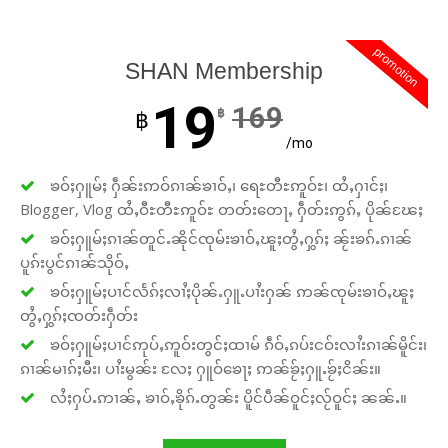
promotion
SHAN Membership
19
169
฿
฿
/mo
ၶဝ်ႈႁူမ်ႈ ႁဵၼ်းဢဝ်ၵၢၼ်ၶၢဝ်ႇ၊ ရေႊတီႊဢူဝ်ႊ၊ ထႆႇႁၢင်ႈ၊
Blogger, Vlog ထႆႇဝီႊတီႊဢူဝ်ႊ တတ်းတေႃႇ ႁဵတ်းဢွၵ်ႇ ပိုၼ်ၽႄႈ
ၶဝ်ႈႁူမ်ႈၵၢၼ်တူင်ႉၼိုင်ၸုမ်းၶၢဝ်ႇၽူႈတွႆႇႁွၵ်ႈ ၼႂ်းၶၵ်ႉၵၢၼ်
ပူၵ်းပွင်ၵၢၼ်သိုဝ်ႇ
ၶဝ်ႈႁူမ်ႈပၢင်လႅၵ်ႈလၢႆႈပိုၼ်ႉႁူႉပၢႆးႁၼ် ဢၼ်ၸုမ်းၶၢဝ်ႇၽူႈ
တွႆႇႁွၵ်ႈၸတ်းႁဵတ်း
ၶဝ်ႈႁူမ်ႈပၢင်ဢုပ်ႇဢူဝ်းတွင်ႈထၢမ် ၵဵဝ်ႇၵပ်းငဝ်းလၢႆးၵၢၼ်မိူင်း၊
ၵၢၼ်မၢၵ်ႈမီး၊ ပၢႆးမွၼ်း လႄႈ ႁူဝ်ၶေႃႈ ဢၼ်ၶႂ်ႈႁူႉၶႂ်ႈငိၼ်း။
လႆႈႁပ်ႉဢၢၼ်ႇ ၶၢဝ်ႇၶိုၵ်ႉတွၼ်း ပိူင်ပဵၼ်ဝူင်ႈလႂ်ဝူင်ႈ ၼၼ်ႉ။