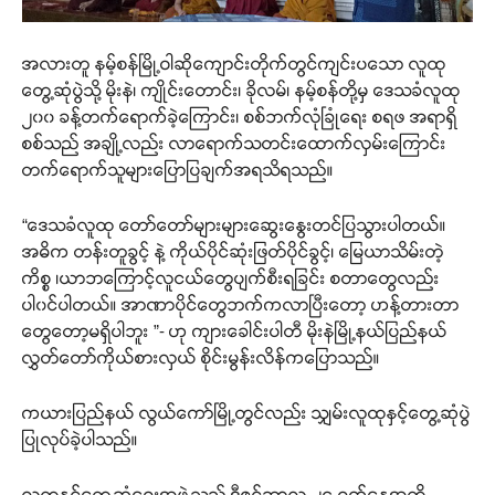
အလားတူ နမ့်စန်မြို့ဝါဆိုကျောင်းတိုက်တွင်ကျင်းပသော လူထု
တွေ့ဆုံပွဲသို့ မိုးနဲ၊ ကျိုင်းတောင်း၊ ခိုလမ်၊ နမ့်စန်တို့မှ ဒေသခံလူထု
၂၀၀ ခန့်တက်ရောက်ခဲ့ကြောင်း၊ စစ်ဘက်လုံခြုံရေး စရဖ အရာရှိ
စစ်သည် အချို့လည်း လာရောက်သတင်းထောက်လှမ်းကြောင်း
တက်ရောက်သူများပြောပြချက်အရသိရသည်။
“ဒေသခံလူထု တော်တော်များများဆွေးနွေးတင်ပြသွားပါတယ်။
အဓိက တန်းတူခွင့် နဲ့ ကိုယ်ပိုင်ဆုံးဖြတ်ပိုင်ခွင့်၊ မြေယာသိမ်းတဲ့
ကိစ္စ ၊ယာဘကြောင့်လူငယ်တွေပျက်စီးရခြင်း စတာတွေလည်း
ပါ၀င်ပါတယ်။ အာဏာပိုင်တွေဘက်ကလာပြီးတော့ ဟန့်တားတာ
တွေတော့မရှိပါဘူး ”- ဟု ကျားခေါင်းပါတီ မိုးနဲမြို့နယ်ပြည်နယ်
လွှတ်တော်ကိုယ်စားလှယ် စိုင်းမွန်းလိန်ကပြောသည်။
ကယားပြည်နယ် လွယ်ကော်မြို့တွင်လည်း သျှမ်းလူထုနှင့်တွေ့ဆုံပွဲ
ပြုလုပ်ခဲ့ပါသည်။
လူထုနှင့်တွေ့ဆုံရေးအဖွဲ့သည် ဒီဇင်ဘာလ ၂၄ ရက်နေ့အထိ