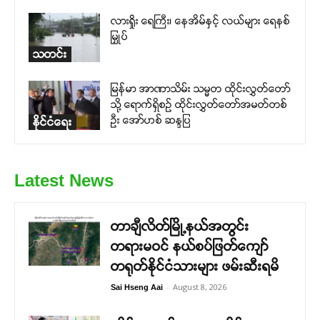
လားရှိုး ရေကြီး၊ နေအိမ်နှင့် လယ်များ ရေနစ်
မြှုပ်
သတင်း
မြန်မာ အာဏာသိမ်း သမ္မတ ထိုင်းလွှတ်တော်
သို့ ရောက်ရှိစဉ် ထိုင်းလွှတ်တော်အမတ်တစ်
ဦး အော်ဟစ် ဆန္ဒပြ
နိုင်ငံရေး
Latest News
တာချီလိတ်မြို့နယ်အတွင်း
တရားမဝင် နယ်စပ်ဖြတ်ကျော်
တရုတ်နိုင်ငံသားများ ဖမ်းဆီးရမိ
-
August 8, 2026
Sai Hseng Aai