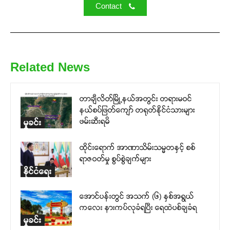
Contact
Related News
တာချီလိတ်မြို့နယ်အတွင်း တရားမဝင်
နယ်စပ်ဖြတ်ကျော် တရုတ်နိုင်ငံသားများ
ဖမ်းဆီးရမိ
မှုခင်း
ထိုင်းရောက် အာဏာသိမ်းသမ္မတနှင့် စစ်
ရာဇဝတ်မှု စွပ်စွဲချက်များ
နိုင်ငံရေး
အောင်ပန်းတွင် အသက် (၆) နှစ်အရွယ်
ကလေး နားကပ်လုခံရပြီး ရေထဲပစ်ချခံရ
မှုခင်း