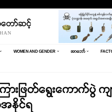
သံတော်ဆင့်
SHAN
WOMEN AND GENDER
အာဘော်
FACT
် ကြားဖြတ်ရွေးကောက်ပွဲ ကျ
နိုင်ရ