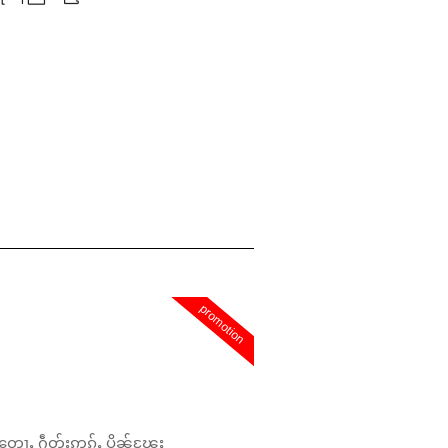
promotion
တေႃႇ ႁဵတ်းဢွၵ်ႇ ပိုၼ်ၽႄႈ