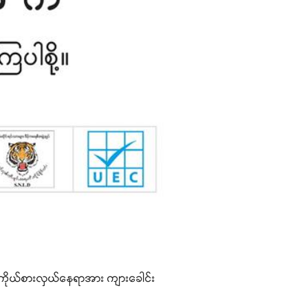
် ကိုယ်စားလှယ်နေရာအား ကျားခေါင်း