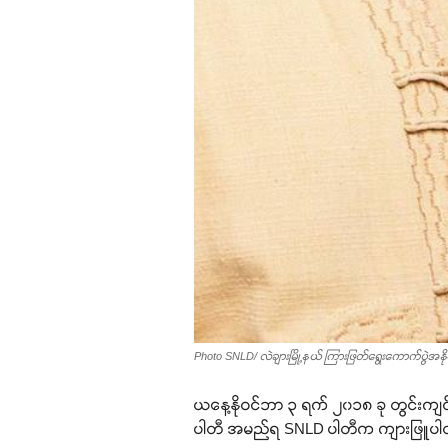
Photo SNLD/ လဲချားမြို့နယ် ကြားဖြတ်ရွေးကောက်ပွဲအနိုင်
ယနေ့နိုဝင်ဘာ ၃ ရက် ၂၀၁၈ ခု တွင်းကျင
ပါတီ အမည်ရ SNLD ပါတီက ကျားဖြူပါတီ 