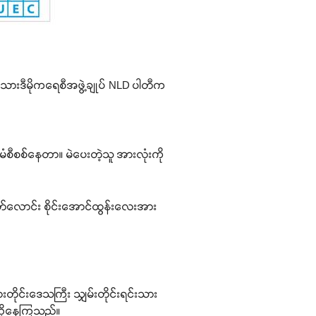
ုးသားဒီမိုကရေစီအဖွဲ့ချုပ် NLD ပါတီက
မံစီစစ်နေတာ။ မဲပေးတဲ့သူ အားလုံးကို
တ်လောင်း စိုင်းအောင်ထွန်းလေးအား
င်းဒေသကြီး သျှမ်းတိုင်းရင်းသား
ာဆိုနေကြသည်။