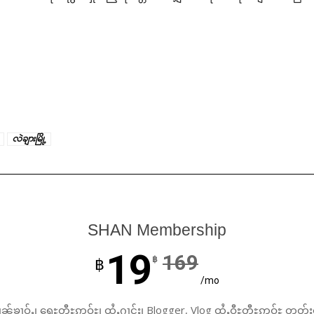
လဲချားမြို့
SHAN Membership
19
169
฿
฿
/mo
ၼ်ၶၢဝ်ႇ၊ ရေႊတီႊဢူဝ်ႊ၊ ထႆႇႁၢင်ႈ၊ Blogger, Vlog ထႆႇဝီႊတီႊဢူဝ်ႊ တတ်း