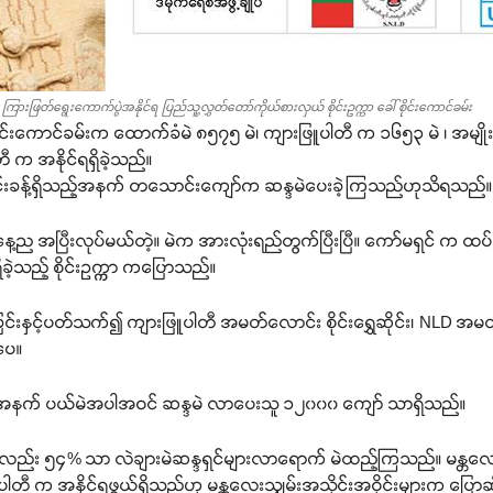
ြားဖြတ်ရွေးကောက်ပွဲအနိုင်ရ ပြည်သူ့လွှတ်တော်ကိုယ်စားလှယ် စိုင်းဥက္ကာ ခေါ် စိုင်းကောင်ခမ်း
 စိုင်းကောင်ခမ်းက ထောက်ခံမဲ ၈၅၇၅ မဲ၊ ကျားဖြူပါတီ က ၁၆၅၃ မဲ ၊ အမျိ
 က အနိုင်ရရှိခဲ့သည်။
သောင်းခန့်ရှိသည့်အနက် တသောင်းကျော်က ဆန္ဒမဲပေးခဲ့ကြသည်ဟုသိရသည်။
နေ့ည အပြီးလုပ်မယ်တဲ့။ မဲက အားလုံးရည်တွက်ပြီးပြီ။ ကော်မရှင် က ထပ်
ခဲ့သည့် စိုင်းဥက္ကာ ကပြောသည်။
်းနှင့်ပတ်သက်၍ ကျားဖြူပါတီ အမတ်လောင်း စိုင်းရွှေဆိုင်း၊ NLD အမ
ပေ။
၀ ဦးအနက် ပယ်မဲအပါအဝင် ဆန္ဒမဲ လာပေးသူ ၁၂၀၀၀ ကျော် သာရှိသည်။
း ၅၄% သာ လဲချားမဲဆန္ဒရှင်များလာရောက် မဲထည့်ကြသည်။ မန္တလေးတို
ါတီ က အနိုင်ရဖွယ်ရှိသည်ဟု မန္တလေးသျှမ်းအသိုင်းအဝိုင်းများက ပြေ