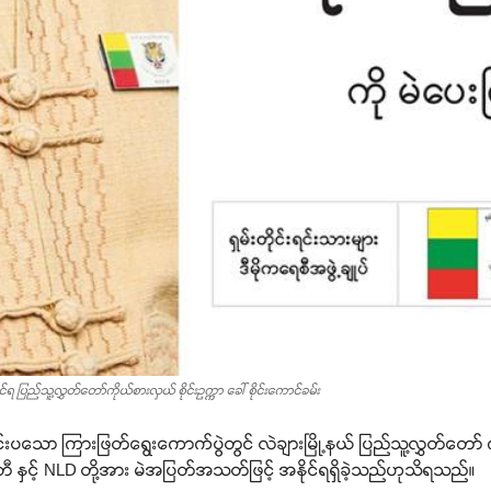
ရ ပြည်သူ့လွှတ်တော်ကိုယ်စားလှယ် စိုင်းဥက္ကာ ခေါ် စိုင်းကောင်ခမ်း
်းပသော ကြားဖြတ်ရွေးကောက်ပွဲတွင် လဲချားမြို့နယ် ပြည်သူ့လွှတ်တော
နှင့် NLD တို့အား မဲအပြတ်အသတ်ဖြင့် အနိုင်ရရှိခဲ့သည်ဟုသိရသည်။