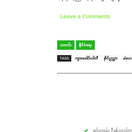
Leave a Comments
သတင်း
နိုင်ငံရေး
TAGS
ကျားခေါင်းပါတီ
စိုင်းဥက္ကာ
မဲပေး
ၶဝ်ႈႁူမ်ႈ ႁဵၼ်းဢဝ်ၵၢ