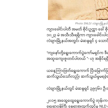
Photo SNLD/ လဲချားမြို့နယ် က
ကျားခေါင်းပါတီ အမတ် စိုင်းဥက္ကာ ခေါ်
၁၀၂၃ မဲ အသီးသီးရရှိကာ ကျားခေါင်းပါတီ
လဲချားမြို့နယ်အတွင်း မဲဆန္ဒရှင် ၄ 
“ကျနော်တို့ရွေးကောက်ပွဲကော်မရှင်က ဒီ
အထူးကျေးဇူးတင်ပါတယ် ”- ဟု အနိုင်ရရှိ
ယနေ့ကြားဖြတ်ရွေးကောက် ပြီးမြောက်ခြင
ဆက်သွယ်သော်လည်း ဆက်သွယ်မှုမရခဲ့
လဲချားမြို့နယ်တွင် မဲဆန္ဒရှင် ၃၉၇၆
၂၀၁၅ အထွေထွေရွေးကောက်ပွဲ တုန်းကလည်
ရေးရာဝန်ကြီး နေရာအတွက်တွင်မူ NLD ပ