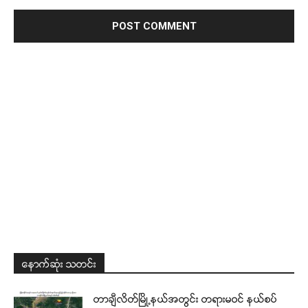
နောက်ဆုံး သတင်း
တာချီလိတ်မြို့နယ်အတွင်း တရားမဝင် နယ်စပ်