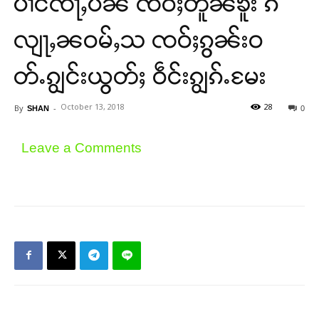
ပၢင်ၸႃႇပၼ ၸဝ်ႈတူၼ်ၶူး ၵ
လျႃႇၼဝမ်ႇသ ၸဝ်ႈၵွၼ်းဝ
တ်ႉၵျွင်းယွတ်ႈ ဝဵင်းၵျွၵ်ႉမႄး
October 13, 2018
28
By
-
SHAN
0
Leave a Comments