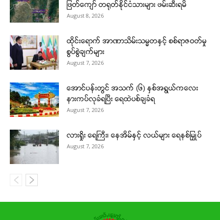
ဖြတ်ကျော် တရုတ်နိုင်ငံသားများ ဖမ်းဆီးရမိ
August 8, 2026
ထိုင်းရောက် အာဏာသိမ်းသမ္မတနှင့် စစ်ရာဇဝတ်မှု
စွပ်စွဲချက်များ
August 7, 2026
အောင်ပန်းတွင် အသက် (၆) နှစ်အရွယ်ကလေး
နားကပ်လုခံရပြီး ရေထဲပစ်ချခံရ
August 7, 2026
လားရှိုး ရေကြီး၊ နေအိမ်နှင့် လယ်များ ရေနစ်မြှုပ်
August 7, 2026