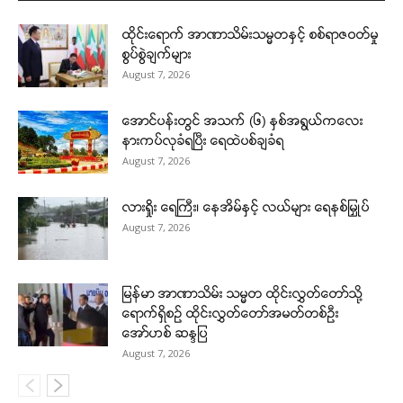
ထိုင်းရောက် အာဏာသိမ်းသမ္မတနှင့် စစ်ရာဇဝတ်မှု
စွပ်စွဲချက်များ
August 7, 2026
အောင်ပန်းတွင် အသက် (၆) နှစ်အရွယ်ကလေး
နားကပ်လုခံရပြီး ရေထဲပစ်ချခံရ
August 7, 2026
လားရှိုး ရေကြီး၊ နေအိမ်နှင့် လယ်များ ရေနစ်မြှုပ်
August 7, 2026
မြန်မာ အာဏာသိမ်း သမ္မတ ထိုင်းလွှတ်တော်သို့
ရောက်ရှိစဉ် ထိုင်းလွှတ်တော်အမတ်တစ်ဦး
အော်ဟစ် ဆန္ဒပြ
August 7, 2026