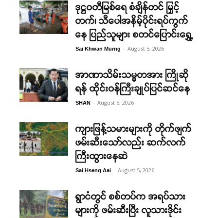
ဒုဋ္ဌဝတီမြစ်ရေ စံချိန်တင် မြှင့်
တက်၊ သီပေါအနိမ့်ပိုင်းရပ်ကွက်
နေ ပြည်သူများ စတင်ပြောင်းရွှေ့
-
August 5, 2026
Sai Khwan Murng
အာဏာသိမ်းသမ္မတအား ကြိုဆို
ရန် ထိုင်းဝန်ကြီးချုပ်ပြင်ဆင်နေ
-
August 5, 2026
SHAN
ကျားဖြန့်သမားများကို တိုက်ဖျက်
ဖမ်းဆီးသော်လည်း ဆက်လက်
ကြီးထွားနေဆဲ
-
August 5, 2026
Sai Hseng Aai
ရွာငံတွင် စစ်တပ်က အရပ်သား
များကို ဖမ်းဆီးပြီး လူသားဒိုင်း