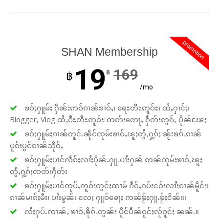
promotion
SHAN Membership
19
169
฿
฿
/mo
ၶဝ်ႈႁူမ်ႈ ႁဵၼ်းဢဝ်ၵၢၼ်ၶၢဝ်ႇ၊ ရေႊတီႊဢူဝ်ႊ၊ ထႆႇႁၢင်ႈ၊
Blogger, Vlog ထႆႇဝီႊတီႊဢူဝ်ႊ တတ်းတေႃႇ ႁဵတ်းဢွၵ်ႇ ပိုၼ်ၽႄႈ
ၶဝ်ႈႁူမ်ႈၵၢၼ်တူင်ႉၼိုင်ၸုမ်းၶၢဝ်ႇၽူႈတွႆႇႁွၵ်ႈ ၼႂ်းၶၵ်ႉၵၢၼ်
ပူၵ်းပွင်ၵၢၼ်သိုဝ်ႇ
ၶဝ်ႈႁူမ်ႈပၢင်လႅၵ်ႈလၢႆႈပိုၼ်ႉႁူႉပၢႆးႁၼ် ဢၼ်ၸုမ်းၶၢဝ်ႇၽူႈ
တွႆႇႁွၵ်ႈၸတ်းႁဵတ်း
ၶဝ်ႈႁူမ်ႈပၢင်ဢုပ်ႇဢူဝ်းတွင်ႈထၢမ် ၵဵဝ်ႇၵပ်းငဝ်းလၢႆးၵၢၼ်မိူင်း၊
Support SHAN
ၵၢၼ်မၢၵ်ႈမီး၊ ပၢႆးမွၼ်း လႄႈ ႁူဝ်ၶေႃႈ ဢၼ်ၶႂ်ႈႁူႉၶႂ်ႈငိၼ်း။
လႆႈႁပ်ႉဢၢၼ်ႇ ၶၢဝ်ႇၶိုၵ်ႉတွၼ်း ပိူင်ပဵၼ်ဝူင်ႈလႂ်ဝူင်ႈ ၼၼ်ႉ။
Your support keeps our voice