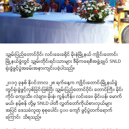
သျှမ်းပြည်တောင်ပိုင်း လင်းခေးခရိုင် မိုးနဲမြို့နယ် ကျိုင်းတောင်း
မြို့နယ်ခွဲတွင် သျှမ်းတိုင်းရင်းသားများ ဒီမိုကရေစီအဖွဲ့ချုပ် SNLD
ရုံးခွဲဖွင့်ပွဲအခမ်းအနားကျင်းပခဲ့ပါသည်။
၂၀၁၇ ခုနှစ် နို၀င်ဘာလ ၂၈ ရက်နေ့က ကျိုင်းတောင်းမြို့နယ်ခွဲ
တွင်ရုံးခွဲဖွင့်လှစ်ခြင်းဖြစ်ပြီး သျှမ်းပြည်တောင်ပိုင်း တောင်ကြီး၊ မိုင်း
ကိုင်၊ ကျေးသီး၊ လဲချား၊ မိုးနဲ၊ ကွန်ဟိန်း၊ လင်းခေး၊ မိုင်းပန်၊ မောက်
မယ်၊ နမ့်စန် တို့မှ SNLD ပါတီ လွှတ်တော်ကိုယ်စားလှယ်များ
အပြင် ဒေသခံလူထု စုစုပေါင်း ၄၀၀ ကျော် ဖွင့်ပွဲတက်ရောက်
ကြောင်း သိရသည်။