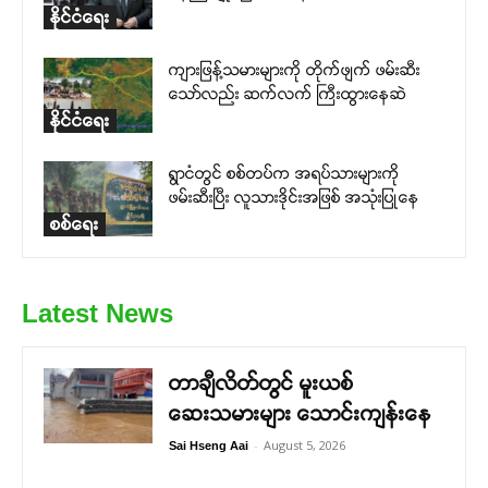
နိုင်ငံရေး
ကျားဖြန့်သမားများကို တိုက်ဖျက် ဖမ်းဆီး
သော်လည်း ဆက်လက် ကြီးထွားနေဆဲ
နိုင်ငံရေး
ရွာငံတွင် စစ်တပ်က အရပ်သားများကို
ဖမ်းဆီးပြီး လူသားဒိုင်းအဖြစ် အသုံးပြုနေ
စစ်ရေး
Latest News
တာချီလိတ်တွင် မူးယစ်
ဆေးသမားများ သောင်းကျန်းနေ
-
August 5, 2026
Sai Hseng Aai