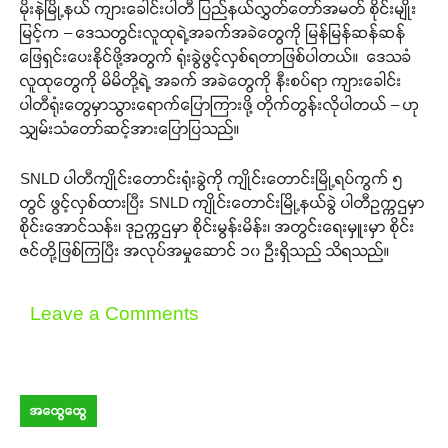
မိုးနဲမြို့နယ် ကျားခေါင်းပါတီ ပြည်နယ်လွှတ်တော်အမတ် စိုင်းမျိုး
မြင့်က – ဒေသတွင်းလူထုရဲ့အခက်အခဲတွေကို မြန်မြန်ဆန်ဆန်
ဖြေရှင်းပေးနိုင်ဖို့အတွက် ရုံးခွဲဖွင့်လှစ်ရတာဖြစ်ပါတယ်။ ဒေသခံ
လူထုတွေကို မိမိတို့ရဲ့ အခက် အခဲတွေကို နီးစပ်ရာ ကျားခေါင်း
ပါတီရုံးတွေမှာသွားရောက်ပြောကြားဖို့ တိုက်တွန်းလိုပါတယ် – ဟု
သျှမ်းသံတော်ဆင့်အားပြောပြသည်။
SNLD ပါတီကျိုင်းတောင်းရုံးခွဲကို ကျိုင်းတောင်းမြို့ရပ်ကွက် ၅
တွင် ဖွင့်လှစ်ထားပြီး SNLD ကျိုင်းတောင်းမြို့နယ်ခွဲ ပါတီဥက္ကဌမှာ
စိုင်းအောင်သန်း၊ ဒုဥက္ကဌမှာ စိုင်းမွန်းမိန်း၊ အတွင်းရေးမှူးမှာ စိုင်း
ဇင်တို့ဖြစ်ကြပြီး အလုပ်အမှုဆောင် ၁၀ ဦးရှိသည် သိရသည်။
Leave a Comments
အထွေထွေ