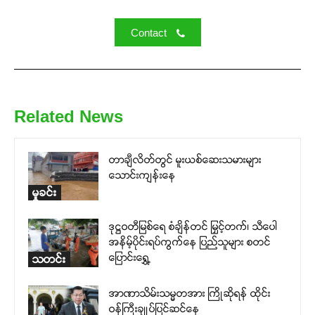
strong. Join us today and help
create a future where every story is
Contact
heard, every voice counts, and
justice can thrive.
Donate Now
Related News
တာချီလိတ်တွင် မူးယစ်ဆေးသမားများ
သောင်းကျန်းနေ
မှုခင်း
ဒုဋ္ဌဝတီမြစ်ရေ စံချိန်တင် မြှင့်တက်၊ သီပေါ
အနိမ့်ပိုင်းရပ်ကွက်နေ ပြည်သူများ စတင်
ပြောင်းရွှေ့
သတင်း
အာဏာသိမ်းသမ္မတအား ကြိုဆိုရန် ထိုင်း
ဝန်ကြီးချုပ်ပြင်ဆင်နေ