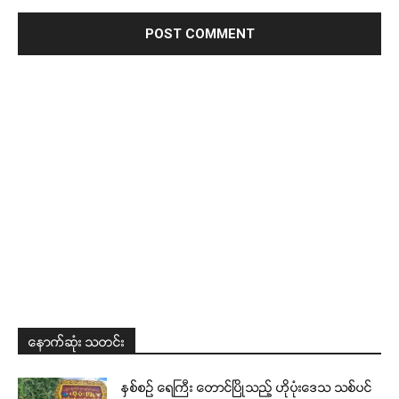
နောက်ဆုံး သတင်း
နှစ်စဉ် ရေကြီး တောင်ပြိုသည့် ဟိုပုံးဒေသ သစ်ပင်