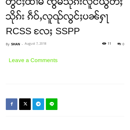
တွင်ႈထၢမ် ၸွမ်သိုၵ်းလူင်ယွတ်ႈ
သိုၵ်း ၵဵဝ်ႇလူၺ်လွင်ႈပၼ်ႁႃ
RCSS လႄႈ SSPP
August 7, 2018
11
By
-
SHAN
0
Leave a Comments