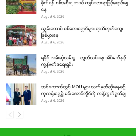
စိုက်ရန် စစ်အစိုးရ တပင် ကျပ်လေးရာဖြင့်ရောင်းချ
နေ
August 6, 2026
သျှမ်းတောင် စစ်ဘေးရှောင်များ ရာသီတုတ်ကွေး
ဖြစ်ပွားနေ
August 6, 2026
ရခိုင် လမ်းဆုံလမ်းခွ – လွတ်လပ်ရေး အိပ်မက်နှင့်
ကွန်ဖက်ဒရေးရှင်း
August 6, 2026
ဘန်ကောက်တွင် MOU များ လက်မှတ်ထိုးနေစဉ်
ကုလရုံးရှေ့၌ မင်းအောင်လှိုင်ကို ကန့်ကွက်ရှုတ်ချ
August 6, 2026