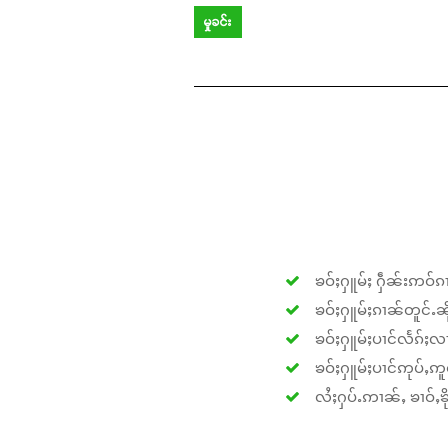
မှုခင်း
ၶဝ်ႈႁူမ်ႈ ႁဵၼ်းဢဝ်ၵၢ
ၶဝ်ႈႁူမ်ႈၵၢၼ်တူင်ႉၼိုင
ၶဝ်ႈႁူမ်ႈပၢင်လႅၵ်ႈလၢ
ၶဝ်ႈႁူမ်ႈပၢင်ဢုပ်ႇဢူဝ
လႆႈႁပ်ႉဢၢၼ်ႇ ၶၢဝ်ႇၶိုၵ