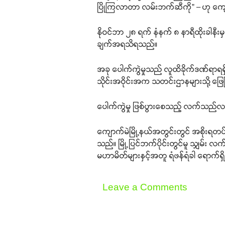
ပြိုကြလာတာ လမ်းဘက်ဆီကို” – ဟု ကျောက
နိုဝင်ဘာ ၂၈ ရက် နံနက် ၈ နာရီထိုးခါနီ
ချက်အရသိရသည်။
အခု ပေါက်ကွဲမှုသည် လူထိခိုက်ဒဏ်ရာရရှိမ
သိုင်းအဝိုင်းအက သတင်းဌာနများသို့
ပေါက်ကွဲမှု ဖြစ်ပွားစေသည့် လက်သည်လည
ကျောက်မဲမြို့နယ်အတွင်းတွင် အစိုးရတပ်မ
သည်။ မြို့ပြင်ဘက်ပိုင်းတွင်မူ သျှမ်း 
မဟာမိတ်များနှင့်အတူ ရံဖန်ရံခါ ရောက်ရ
Leave a Comments