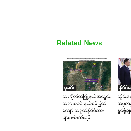
Related News
မှုခင်း
နိုင်ငံ
တာချီလိတ်မြို့နယ်အတွင်း
ထိုင်း
တရားမဝင် နယ်စပ်ဖြတ်
သမ္မတနှ
ကျော် တရုတ်နိုင်ငံသား
စွပ်စွဲခ
များ ဖမ်းဆီးရမိ