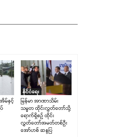
နိုင်ငံရေး
ိမ်နှင့်
မြန်မာ အာဏာသိမ်း
ပ်
သမ္မတ ထိုင်းလွှတ်တော်သို့
ရောက်ရှိစဉ် ထိုင်း
လွှတ်တော်အမတ်တစ်ဦး
အော်ဟစ် ဆန္ဒပြ