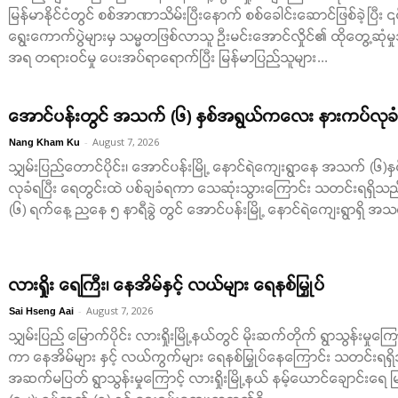
မြန်မာနိုင်ငံတွင် စစ်အာဏာသိမ်းပြီးနောက် စစ်ခေါင်းဆောင်ဖြစ်ခဲ့ပြီး ၎င
ရွေးကောက်ပွဲများမှ သမ္မတဖြစ်လာသူ ဦးမင်းအောင်လှိုင်၏ ထိုတွေ့ဆုံမှု
အရ တရားဝင်မှု ပေးအပ်ရာရောက်ပြီး မြန်မာပြည်သူများ...
အောင်ပန်းတွင် အသက် (၆) နှစ်အရွယ်ကလေး နားကပ်လုခံရ
-
August 7, 2026
Nang Kham Ku
သျှမ်းပြည်တောင်ပိုင်း၊ အောင်ပန်းမြို့ နောင်ရဲကျေးရွာနေ အသက် 
လုခံရပြီး ရေတွင်းထဲ ပစ်ချခံရကာ သေဆုံးသွားကြောင်း သတင်းရရှိသ
(၆) ရက်နေ့ ညနေ ၅ နာရီခွဲ တွင် အောင်ပန်းမြို့ နောင်ရဲကျေးရွာရှိ အသက
လားရှိုး ရေကြီး၊ နေအိမ်နှင့် လယ်များ ရေနစ်မြှုပ်
-
August 7, 2026
Sai Hseng Aai
သျှမ်းပြည် မြောက်ပိုင်း လားရှိုးမြို့နယ်တွင် မိုးဆက်တိုက် ရွာသွန်းမှုက
ကာ နေအိမ်များ နှင့် လယ်ကွက်များ ရေနစ်မြှုပ်နေကြောင်း သတင်းရရှိသ
အဆက်မပြတ် ရွာသွန်းမှုကြောင့် လားရှိုးမြို့နယ် နမ့်ယောင်ချောင်းရေ မ