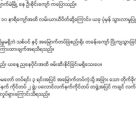
်မဲမြို့ နေ ဦးစိုင်းကျော် ကပြောသည်။
းမှ ၁၀ နာရီကျော်အထိ လမ်းယာယီပိတ်ဆို့ကြောင်း၊ ယခု ပုံမှန် သွားလာမ
ှုမရှိဘဲ သစ်ပင် နှင့် အမြောက်တပ်ခြံစည်းရိုး တခန်းကျော် ပြိုကျသွားခြ
 ဖြေကြားထားချက်အရသိရသည်။
်း ယနေ့ ညနေပိုင်းအထိ ဖမ်းဆီးနိုင်ခြင်းမရှိသေးပေ။
တော် တပ်ရင်း ၃ ရင်းအပြင် အမြောက်တပ်ကဲ့သို့ အခြား သော တိုက်ခိုက်ရေး
လက်နက် ကိုင်တပ် ၂ ဖွဲ့၊ ပလောင်လက်နက်ကိုင်တပ် တဖွဲ့အပြင် ကချင် လက်
ှိလှုပ်ရှားကြောင်းသိရသည်။