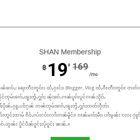
SHAN Membership
19
169
฿
฿
/mo
ၼ်ၶၢဝ်ႇ၊ ရေႊတီႊဢူဝ်ႊ၊ ထႆႇႁၢင်ႈ၊ Blogger, Vlog ထႆႇဝီႊတီႊဢူဝ်ႊ တတ်း
်ၸုမ်းၶၢဝ်ႇၽူႈတွႆႇႁွၵ်ႈ ၼႂ်းၶၵ်ႉၵၢၼ်ပူၵ်းပွင်ၵၢၼ်သိုဝ်ႇ
ႆႈပိုၼ်ႉႁူႉပၢႆးႁၼ် ဢၼ်ၸုမ်းၶၢဝ်ႇၽူႈတွႆႇႁွၵ်ႈၸတ်းႁဵတ်း
်းတွင်ႈထၢမ် ၵဵဝ်ႇၵပ်းငဝ်းလၢႆးၵၢၼ်မိူင်း၊ ၵၢၼ်မၢၵ်ႈမီး၊ ပၢႆးမွၼ်း လႄႈ ႁူဝ
်ႉတွၼ်း ပိူင်ပဵၼ်ဝူင်ႈလႂ်ဝူင်ႈ ၼၼ်ႉ။