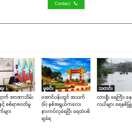
Contact
ရေး
မှုခင်း
သတင်း
ရောက် အာဏာသိမ်း
အောင်ပန်းတွင် အသက်
လားရှိုး ရေကြီး၊ နေအ
င့် စစ်ရာဇဝတ်မှု
(၆) နှစ်အရွယ်ကလေး
လယ်များ ရေနစ်မြှု
ျက်များ
နားကပ်လုခံရပြီး ရေထဲပစ်
ချခံရ