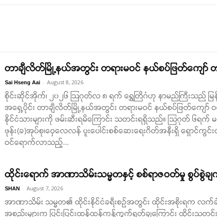
တာချီလိတ်မြို့နယ်အတွင်း တရားမဝင် နယ်စပ်ဖြတ်ကျော် တရု
-
August 8, 2026
Sai Hseng Aai
စိုင်းဆိုင်အိုက်၊ ၂၀၂၆ ဩဂုတ်လ ၈ ရက် ရွှေတြိဂံဟု နာမည်ကြီးသည် မြန
အရှေ့ပိုင်း တာချီလိတ်မြို့နယ်အတွင်း တရားမဝင် နယ်စပ်ဖြတ်ကျော်
နိုင်ငံသားများကို ဖမ်းဆီးရမိကြောင်း သတင်းရရှိသည်။ သြဂုတ် ၆ရက် မနက်
ဖုန်း(ခ)အုပ်စု၊ဝှေလေလန် ပူးပေါင်းစစ်ဆေးရေးဂိတ်အနီးရှိ ရှောင်ကွင်းလ
ဝင်ရောက်လာသည့်...
ထိုင်းရောက် အာဏာသိမ်းသမ္မတနှင့် စစ်ရာဇဝတ်မှု စွပ်စွဲချ
-
August 7, 2026
SHAN
အာဏာသိမ်း သမ္မတ၏ ထိုင်းနိုင်ငံခရီးစဉ်အတွင်း ထိုင်းအစိုးရက လက်ခံတ
အစည်းများက ပြင်းပြင်းထန်ထန်ကန့်ကွက်ရှုတ်ချကြောင်း ထိုင်းသတင်း