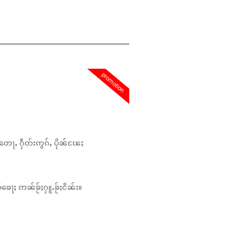
promotion
တေႃႇ ႁဵတ်းဢွၵ်ႇ ပိုၼ်ၽႄႈ
်ၶေႃႈ ဢၼ်ၶႂ်ႈႁူႉၶႂ်ႈငိၼ်း။