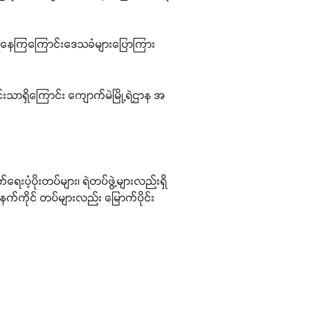
ှုပြုနေကြကြောင်းဒေသခံများပြောကြား
င်းသာရှိကြောင်း ကျောက်မဲမြို့ရဲဌာန အ
ပံ့ပိုးတပ်များ၊ ရဲတပ်ဖွဲ့များလည်းရှိ
နက်ကိုင် တပ်များလည်း မြောက်ပိုင်း