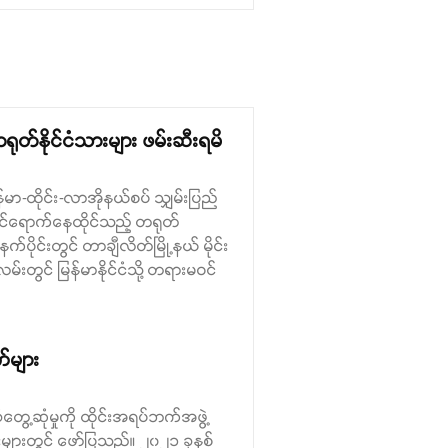
တ်နိုင်ငံသားများ ဖမ်းဆီးရမိ
်မာ-ထိုင်း-လာအိုနယ်စပ် သျှမ်းပြည်
 ဝင်ရောက်နေထိုင်သည့် တရုတ်
ပိုင်းတွင် တာချီလိတ်မြို့နယ် မိုင်း
မ်းတွင် မြန်မာနိုင်ငံသို့ တရားမဝင်
က်များ
ွေ့ဆုံမှုကို ထိုင်းအရပ်ဘက်အဖွဲ့
များတွင် ဖော်ပြသည်။ ၂၀၂၁ ခုနှစ်