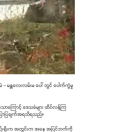
ဲ – မန္တလေးလမ်းမ ပေါ် တွင် ပေါက်ကွဲမှု
ထန်သောကြောင့် ဒေသခံများ ထိပ်လန့်ကြ
ားပြောပြချက်အရသိရသည်။
ံစည်းရိုးက အတွင်းက အနေ အပြင်ဘက်ကို