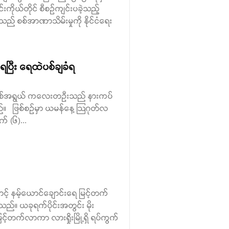
်းကိုယ်တိုင် စီစဉ်ကျင်းပခဲ့သည့်
သည် စစ်အာဏာသိမ်းမှုကို နိုင်ငံရေး
ပြီး ရေထဲပစ်ချခံရ
(၆)နှစ်အရွယ် ကလေးတဉီးသည် နားကပ်
ည်။ ဖြစ်စဉ်မှာ ယမန်နေ့ ဩဂုတ်လ
် (၆)...
ြောင့် နမ့်ယောင်ချောင်းရေ မြင့်တက်
ည်။ ယခုရက်ပိုင်းအတွင်း မိုး
ြင့်တက်လာကာ လားရှိုးမြို့ရှိ ရပ်ကွက်