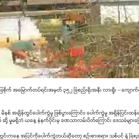
ခြေစိုက် အမြောက်တပ်ရင်းအမှတ် ၃၅၂ ခြံစည်းရိုးအနီး လားရှိုး – ကျောက်မ
ိနစ် အချိန်တွင်ပေါက်ကွဲမှု ဖြစ်ပွားကြောင်း၊ ပေါက်ကွဲမှု အရှိန်ပြင်း
် ဆို့ မှုမရှိဘဲ ယနေ့ နံနက်ပိုင်းမှ ခဏသာလမ်းပိတ်ကြောင်း ဒေသခံမျ
ွင်းကနေ အပြင်ကိုပေါက်ကွဲတယ်ဆိုတော့ စဉ်းစားစရာ။ သစ်ပင် နဲ့ ခြ