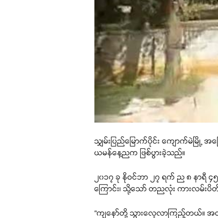
သျှမ်းပြည်မြောက်ပိုင်း ကျောက်မဲမြို့ အ
ယမန်နေ့ညက ဖြစ်ပွားခဲ့သည်။
၂၀၁၇ ခု နိုဝင်ဘာ ၂၇ ရက် ည ၈ နာရီ ၄၅ မ
ကြောင်း၊ သို့သော် တညလုံး ကားလမ်းပိတ
“ကျနော်တို့ သွားလေ့လာကြည့်တယ်။ အတ