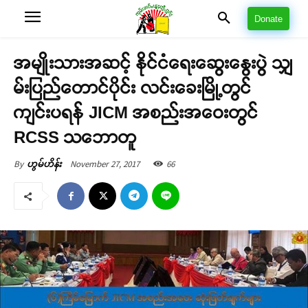
Donate
အမျိုးသားအဆင့် နိုင်ငံရေးဆွေးနွေးပွဲ သျှ
မ်းပြည်တောင်ပိုင်း လင်းခေးမြို့တွင်
ကျင်းပရန် JICM အစည်းအဝေးတွင်
RCSS သဘောတူ
November 27, 2017
66
By
ဟွမ်ဟိန်း