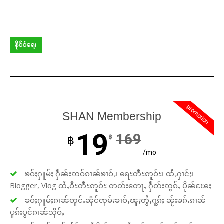
နိုင်ငံရေး
promotion
SHAN Membership
19
169
฿
฿
/mo
ၶဝ်ႈႁူမ်ႈ ႁဵၼ်းဢဝ်ၵၢၼ်ၶၢဝ်ႇ၊ ရေႊတီႊဢူဝ်ႊ၊ ထႆႇႁၢင်ႈ၊
Blogger, Vlog ထႆႇဝီႊတီႊဢူဝ်ႊ တတ်းတေႃႇ ႁဵတ်းဢွၵ်ႇ ပိုၼ်ၽႄႈ
ၶဝ်ႈႁူမ်ႈၵၢၼ်တူင်ႉၼိုင်ၸုမ်းၶၢဝ်ႇၽူႈတွႆႇႁွၵ်ႈ ၼႂ်းၶၵ်ႉၵၢၼ်
ပူၵ်းပွင်ၵၢၼ်သိုဝ်ႇ