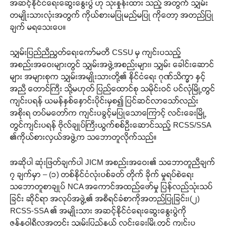
အဆင့်နိုင်ငံရေးဆွေးနွေးပွဲ ဟု သုံးနှုန်းထား သည့် အတွက် သျှမ်း
တမျိုးသားလုံးအတွက် ကိုယ်စားမပြုမည်မပြု ကိုတော့ အတည်ပြု
ချက် မရသေးပေ။
သျှမ်းပြည်ညီညွတ်ရေးကော်မတီ CSSU မှ ကျင်းပသည့်
အစည်းအဝေးများတွင် သျှမ်းအဖွဲ့အစည်းများ၊ သျှမ်း ခေါင်းဆောင်
များ အများစုက သျှမ်းအမျိုးသားတို့၏ နိုင်ငံရေး ဂုဏ်သိက္ခာ နှင့်
အညီ တောင်ကြီး သို့မဟုတ် ပြည်ထောင်စု သမိုင်းဝင် ပင်လုံမြို့တွင်
ကျင်းပရန် ယမန်နှစ်နှောင်းပိုင်းမှစ၍ ပြင်ဆင်လာသော်လည်း
အစိုးရ တပ်မတော်က ကျင်းပခွင့်မပြုသောကြောင့် လင်းခေးမြို့
တွင်ကျင်းပရန် ဗိုလ်ချုပ်ကြီးယွက်စစ်ဦးဆောင်သည့် RCSS/SSA
၏ကိုယ်စားလှယ်အဖွဲ့က သဘောတူလိုက်သည်။
အဆိုပါ ဆုံးဖြတ်ချက်ပါ JICM အစည်းအဝေး၏ သဘောတူညီချက်
၇ ချက်မှာ – (၁) တစ်နိုင်ငံလုံးပစ်ခတ် တိုက် ခိုက် မှုရပ်စဲရေး
သဘောတူစာချုပ် NCA အကောင်အထည်ဖော်မှု ပြန်လည်သုံးသပ်
ခြင်း ဆိုင်ရာ အလုပ်အဖွဲ့၏ အစီရင်ခံစာကိုအတည်ပြုခြင်း၊(၂)
RCSS-SSA ၏ အမျိုးသား အဆင့်နိုင်ငံရေးဆွေးနွေးပွဲကို
ဇန်နဝါရီလအတွင်း သျှမ်းပြည်နယ် လင်းခေးမြို့တွင် ကျင်းပ