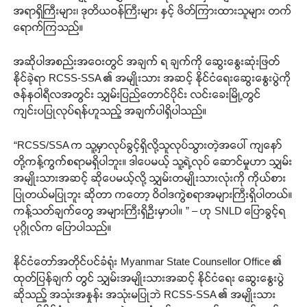
အရာရှိကြီးများ၊ ဒုတိယဝန်ကြီးများ နှင့် ဖိတ်ကြားထားသူများ တက်
ရောက်ကြသည်။
အဆိုပါအစည်းအဝေးတွင် အချက် ရ ချက်ကို ဆွေးနွေးဆုံးဖြတ်
နိုင်ခဲ့ရာ RCSS-SSA ၏ အမျိုးသား အဆင့် နိုင်ငံရေးဆွေးနွေးပွဲကို
ဇန်နဝါရီလအတွင်း သျှမ်းပြည်တောင်ပိုင်း လင်းခေးမြို့တွင်
ကျင်းပပြုလုပ်ရန်ဟူသည့် အချက်ပါရှိပါသည်။
“RCSS/SSA က သူ့မှာလုပ်ခွင့်ရှိလို့သူလုပ်သွားတဲ့အပေါ် ကျနော်
တို့ကန့်ကွက်စရာမရှိပါဘူး။ ဒါပေမယ့် သူ့ရဲ့လုပ် ဆောင်မှုဟာ သျှမ်း
အမျိုးသားအဆင့် ဆိုပေမယ့်လို့ သျှမ်းတမျိုးသားလုံးကို ကိုယ်စား
ပြုတယ်မပြုဘူး ဆိုတာ ကတော့ ဝိဝါဒကွဲစရာအများကြီးရှိပါတယ်။
ကန့်သတ်ချက်တွေ အများကြီးရှိဦးမှာပါ။ ” – ဟု SNLD ပြောခွင့်ရ
ပုဂ္ဂိုလ်က ပြောပါသည်။
နိုင်ငံတော်အတိုင်ပင်ခံရုံး Myanmar State Counsellor Office ၏
ထုတ်ပြန်ချက် တွင် သျှမ်းအမျိုးသားအဆင့် နိုင်ငံရေး ဆွေးနွေးပွဲ
ဆိုသည့် အသုံးအနှုန်း အသုံးမပြုဘဲ RCSS-SSA ၏ အမျိုးသား