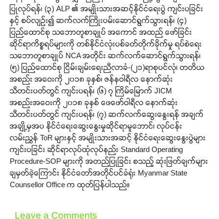
ပြုလုပ်ရန်၊ (၃) ALP ၏ အမျိုးသားအဆင့်နိုင်ငံရေးပွဲ ကျင်းပခြင်း
နှင့် စပ်လျဉ်း၍ ဆက်လက်ကြိုးပမ်းဆောင်ရွက်သွားရန်၊ (၄)
ပြည်ထောင်စု သဘောတူစာချုပ် အကောင် အထည် ဖော်ခြင်း
ဆိုင်ရာကိစ္စရပ်များကို တစ်နိုင်ငံလုံးပစ်ခတ်တိုက်ခိုက်မှု ရပ်စဲရေး
သဘောတူစာချုပ် NCA အတိုင်း ဆက်လက်ဆောင်ရွက်သွားရန်၊
(၅) ပြည်ထောင်စု ငြိမ်းချမ်းရေးညီလာခံ-(၂၁)ရာစုပင်လုံ၊ တတိယ
အစည်း အဝေးကို ၂၀၁၈ ခုနှစ်၊ ဇန်နဝါရီလ နောက်ဆုံး
သီတင်းပတ်တွင် ကျင်းပရန်၊ (၆) ၇ ကြိမ်မြောက် JICM
အစည်းအဝေးကို ၂၀၁၈ ခုနှစ် ဖေဖော်ဝါရီလ နောက်ဆုံး
သီတင်းပတ်တွင် ကျင်းပရန်၊ (၇) ဆက်လက်ဆွေးနွေးရန် အချက်
အချို့မှအပ နိုင်ငံရေးဆွေးနွေးမှုဆိုင်ရာမူဘောင်၊ လုပ်ငန်း
လမ်းညွှန် ToR များနှင့် အမျိုးသားအဆင့် နိုင်ငံရေးဆွေးနွေးပွဲများ
ကျင်းပခြင်း ဆိုင်ရာလုပ်ထုံလုပ်နည်း Standard Operating
Procedure-SOP များကို အတည်ပြုခြင်း စသည့် ဆုံးဖြတ်ချက်များ
ချမှတ်ခဲ့ကြောင်း နိုင်ငံတော်အတိုင်ပင်ခံရုံး Myanmar State
Counsellor Office က ထုတ်ပြန်ပါသည်။
Leave a Comments