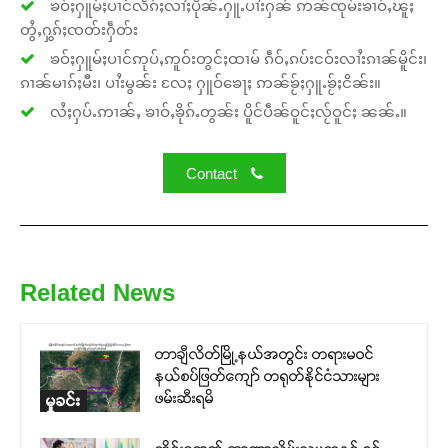
ၶဝ်ႈႁူမ်ႈပၢင်လႅၵ်ႈလၢႆႈပိုၼ်ႉႁူႉပၢႆးႁၼ် ဢၼ်ၸုမ်းၶၢဝ်ႇၽူႈ
တွႆႇႁွၵ်ႈၸတ်းႁဵတ်း
ၶဝ်ႈႁူမ်ႈပၢင်ဢုပ်ႇဢူဝ်းတွင်ႈထၢမ် ၵဵဝ်ႇၵပ်းငဝ်းလၢႆးၵၢၼ်မိူင်း၊
ၵၢၼ်မၢၵ်ႈမီး၊ ပၢႆးမွၼ်း လႄႈ ႁူဝ်ၶေႃႈ ဢၼ်ၶႂ်ႈႁူႉၶႂ်ႈငိၼ်း။
လႆႈႁပ်ႉဢၢၼ်ႇ ၶၢဝ်ႇၶိုၵ်ႉတွၼ်း ပိူင်ပဵၼ်ဝူင်ႈလႂ်ဝူင်ႈ ၼၼ်ႉ။
Contact
Related News
တာချီလိတ်မြို့နယ်အတွင်း တရားမဝင်
နယ်စပ်ဖြတ်ကျော် တရုတ်နိုင်ငံသားများ
ဖမ်းဆီးရမိ
မှုခင်း