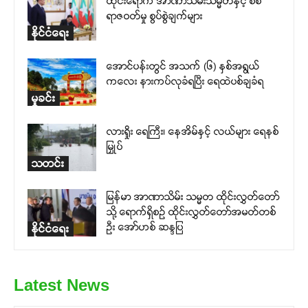
ထိုင်းရောက် အာဏာသိမ်းသမ္မတနှင့် စစ်
ရာဇဝတ်မှု စွပ်စွဲချက်များ
နိုင်ငံရေး
အောင်ပန်းတွင် အသက် (၆) နှစ်အရွယ်
ကလေး နားကပ်လုခံရပြီး ရေထဲပစ်ချခံရ
မှုခင်း
လားရှိုး ရေကြီး၊ နေအိမ်နှင့် လယ်များ ရေနစ်
မြှုပ်
သတင်း
မြန်မာ အာဏာသိမ်း သမ္မတ ထိုင်းလွှတ်တော်
သို့ ရောက်ရှိစဉ် ထိုင်းလွှတ်တော်အမတ်တစ်
ဦး အော်ဟစ် ဆန္ဒပြ
နိုင်ငံရေး
Latest News