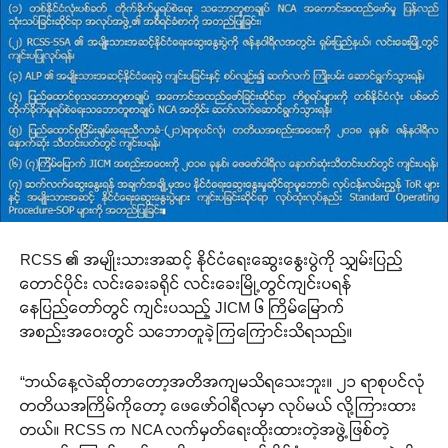
RCSS ၏ အမျိုးသားအဆင့် နိုင်ငံရေးဆွေးနွေးပွဲကို သျှမ်းပြည်
တောင်ပိုင်း လင်းခေးခရိုင် လင်းခေးမြို့တွင်ကျင်းပရန်
နေပြည်တော်တွင် ကျင်းပသည့် JICM ၆ ကြိမ်မြောက်
အစည်းအဝေးတွင် သဘောတူခဲ့ကြကြောင်းသိရသည်။
“ဘယ်နေ့လဲဆိုတာတော့အတိအကျမသိရသေးဘူး။ ၂၁ ရာစုပင်လုံ
တတိယအကြိမ်ကိုတော့ ဖေဖော်ဝါရီလမှာ လုပ်မယ် လို့ကြားထား
တယ်။ RCSS က NCA လက်မှတ်ရေးထိုးထားတဲ့အဖွဲ့ဖြစ်တဲ့