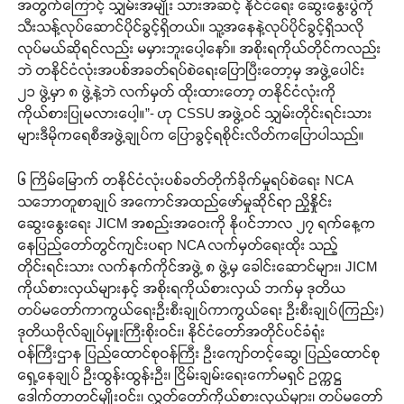
အတွက်ကြောင့် သျှမ်းအမျိုး သားအဆင့် နိုင်ငံရေး ဆွေးနွေးပွဲကို
သီးသန့်လုပ်ဆောင်ပိုင်ခွင့်ရှိတယ်။ သူ့အနေနဲ့လုပ်ပိုင်ခွင့်ရှိသလို
လုပ်မယ်ဆိုရင်လည်း မမှားဘူးပေါ့နော်။ အစိုးရကိုယ်တိုင်ကလည်း
ဘဲ တနိုင်ငံလုံးအပစ်အခတ်ရပ်စဲရေးပြောပြီးတော့မှ အဖွဲ့ပေါင်း
၂၁ ဖွဲ့မှာ ၈ ဖွဲ့နဲ့ဘဲ လက်မှတ် ထိုးထားတော့ တနိုင်ငံလုံးကို
ကိုယ်စားပြုမလားပေါ့။”- ဟု CSSU အဖွဲ့ဝင် သျှမ်းတိုင်းရင်းသား
များဒီမိုကရေစီအဖွဲ့ချုပ်က ပြောခွင့်ရစိုင်းလိတ်ကပြောပါသည်။
၆ ကြိမ်မြောက် တနိုင်ငံလုံးပစ်ခတ်တိုက်ခိုက်မှုရပ်စဲရေး NCA
သဘောတူစာချုပ် အကောင်အထည်ဖော်မှုဆိုင်ရာ ညှိနှိုင်း
ဆွေးနွေးရေး JICM အစည်းအဝေးကို နို၀င်ဘာလ ၂၇ ရက်နေ့က
နေပြည်တော်တွင်ကျင်းပရာ NCA လက်မှတ်ရေးထိုး သည့်
တိုင်းရင်းသား လက်နက်ကိုင်အဖွဲ့ ၈ ဖွဲ့မှ ခေါင်းဆောင်များ၊ JICM
ကိုယ်စားလှယ်များနှင့် အစိုးရကိုယ်စားလှယ် ဘက်မှ ဒုတိယ
တပ်မတော်ကာကွယ်ရေးဦးစီးချုပ်ကာကွယ်ရေး ဦးစီးချုပ်(ကြည်း)
ဒုတိယဗိုလ်ချုပ်မှူးကြီးစိုးဝင်း၊ နိုင်ငံတော်အတိုင်ပင်ခံရုံး
ဝန်ကြီးဌာန ပြည်ထောင်စုဝန်ကြီး ဦးကျော်တင့်ဆွေ၊ ပြည်ထောင်စု
ရှေ့နေချုပ် ဦးထွန်းထွန်းဦး၊ ငြိမ်းချမ်းရေးကော်မရှင် ဥက္ကဋ္ဌ
ဒေါက်တာတင်မျိုးဝင်း၊ လွှတ်တော်ကိုယ်စားလှယ်များ၊ တပ်မတော်