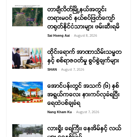
တာချီလိတ်မြို့နယ်အတွင်း
တရားမဝင် နယ်စပ်ဖြတ်ကျော်
တရုတ်နိုင်ငံသားများ ဖမ်းဆီးရမိ
-
August 8, 2026
Sai Hseng Aai
ထိုင်းရောက် အာဏာသိမ်းသမ္မတ
နှင့် စစ်ရာဇဝတ်မှု စွပ်စွဲချက်များ
-
August 7, 2026
SHAN
အောင်ပန်းတွင် အသက် (၆) နှစ်
အရွယ်ကလေး နားကပ်လုခံရပြီး
ရေထဲပစ်ချခံရ
-
August 7, 2026
Nang Kham Ku
လားရှိုး ရေကြီး၊ နေအိမ်နှင့် လယ်
များ ရေနစ်မြှုပ်