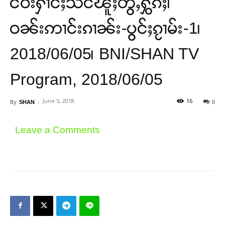
ငဝ်းႁၢင်ႈသဵင်ၽူႈတွႆႇႁွၵ်ႈ၊
ဝၼ်းဢၢင်းၵၢၼ်း-ပွင်ႈၵႂၢမ်း-1၊
2018/06/05၊ BNI/SHAN TV
Program, 2018/06/05
June 5, 2018
16
By
-
SHAN
0
Leave a Comments