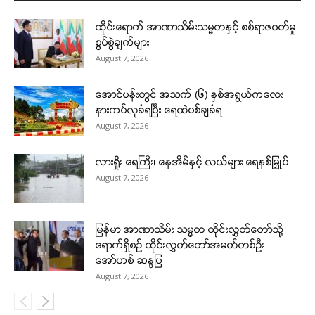
ထိုင်းရောက် အာဏာသိမ်းသမ္မတနှင့် စစ်ရာဇဝတ်မှု
စွပ်စွဲချက်များ
August 7, 2026
အောင်ပန်းတွင် အသက် (၆) နှစ်အရွယ်ကလေး
နားကပ်လုခံရပြီး ရေထဲပစ်ချခံရ
August 7, 2026
လားရှိုး ရေကြီး၊ နေအိမ်နှင့် လယ်များ ရေနစ်မြှုပ်
August 7, 2026
မြန်မာ အာဏာသိမ်း သမ္မတ ထိုင်းလွှတ်တော်သို့
ရောက်ရှိစဉ် ထိုင်းလွှတ်တော်အမတ်တစ်ဦး
အော်ဟစ် ဆန္ဒပြ
August 7, 2026